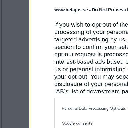
tårar
www.betapet.se -
Do Not Process 
If you wish to opt-out of the
Antal inlägg: 149
processing of your personal
diplopopi
targeted advertising by us
lök
section to confirm your sel
opt-out request is proces
interest-based ads based o
Antal inlägg: 69
us or personal information d
your opt-out. You may separ
Timbert
disclosure of your personal
soppa
IAB’s list of downstream pa
also be disclosed by us to 
Antal inlägg: 67
Downstream Participants
th
Personal Data Processing Opt Outs
Kosta
third parties.
sparris
Google consents
Please note that this web