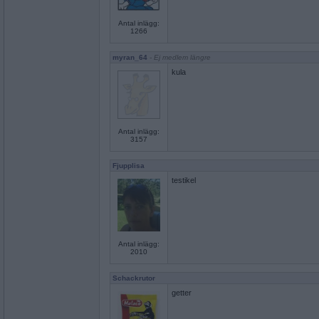
Antal inlägg:
1266
myran_64
- Ej medlem längre
kula
Antal inlägg:
3157
Fjupplisa
testikel
Antal inlägg:
2010
Schackrutor
getter