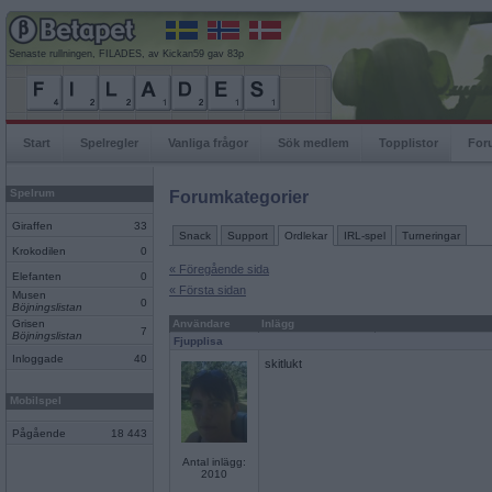
Senaste rullningen, FILADES, av Kickan59 gav 83p
Start
Spelregler
Vanliga frågor
Sök medlem
Topplistor
For
Spelrum
Forumkategorier
Giraffen
33
Snack
Support
Ordlekar
IRL-spel
Turneringar
Krokodilen
0
« Föregående sida
Elefanten
0
« Första sidan
Musen
0
Böjningslistan
Grisen
Användare
Inlägg
7
Böjningslistan
Fjupplisa
Inloggade
40
skitlukt
Mobilspel
Pågående
18 443
Antal inlägg:
2010