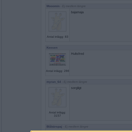
Mooomin
- Ej medlem längre
bajamaja
Antal inlägg: 83
Keesen
Hultsfred
Antal inlägg: 286
myran_64
- Ej medlem längre
sorgligt
Antal inlägg:
3157
Blåbärspaj
- Ej medlem längre