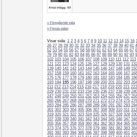
Antal inlägg: 69
« Föregående sida
« Första sidan
Visar sida:
1
2
3
4
5
6
7
8
9
10
11
12
13
14
15
16
26
27
28
29
30
31
32
33
34
35
36
37
38
39
40
41
52
53
54
55
56
57
58
59
60
61
62
63
64
65
66
67
78
79
80
81
82
83
84
85
86
87
88
89
90
91
92
93
102
103
104
105
106
107
108
109
110
111
112
113
121
122
123
124
125
126
127
128
129
130
131
13
139
140
141
142
143
144
145
146
147
148
149
15
157
158
159
160
161
162
163
164
165
166
167
16
175
176
177
178
179
180
181
182
183
184
185
18
193
194
195
196
197
198
199
200
201
202
203
20
211
212
213
214
215
216
217
218
219
220
221
22
229
230
231
232
233
234
235
236
237
238
239
24
247
248
249
250
251
252
253
254
255
256
257
25
265
266
267
268
269
270
271
272
273
274
275
27
283
284
285
286
287
288
289
290
291
292
293
29
301
302
303
304
305
306
307
308
309
310
311
31
319
320
321
322
323
324
325
326
327
328
329
33
337
338
339
340
341
342
343
344
345
346
347
34
355
356
357
358
359
360
361
362
363
364
365
36
373
374
375
376
377
378
379
380
381
382
383
38
391
392
393
394
395
396
397
398
399
400
401
40