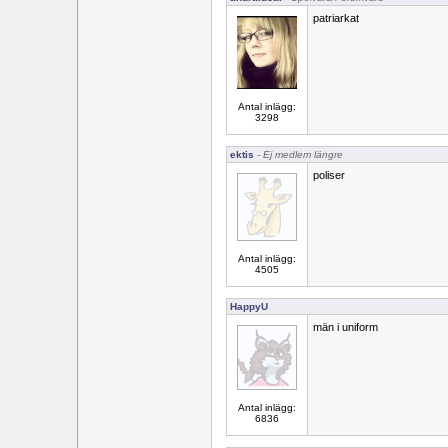
patriarkat
Antal inlägg:
3298
ektis
- Ej medlem längre
poliser
Antal inlägg:
4505
HappyU
män i uniform
Antal inlägg:
6836