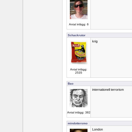
Antal inlägg: 6
Schackrutor
krig
Antal inlägg:
2535
Bao
internationell terrorism
Antal inlägg: 382
mindottersmo
London