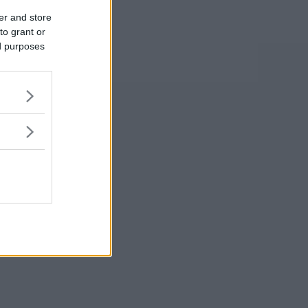
er and store
to grant or
ed purposes