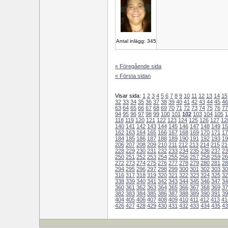
Antal inlägg: 345
« Föregående sida
« Första sidan
Visar sida:
1
2
3
4
5
6
7
8
9
10
11
12
13
14
15
32
33
34
35
36
37
38
39
40
41
42
43
44
45
46
63
64
65
66
67
68
69
70
71
72
73
74
75
76
77
94
95
96
97
98
99
100
101
102
103
104
105
1
118
119
120
121
122
123
124
125
126
127
12
140
141
142
143
144
145
146
147
148
149
15
162
163
164
165
166
167
168
169
170
171
17
184
185
186
187
188
189
190
191
192
193
19
206
207
208
209
210
211
212
213
214
215
21
228
229
230
231
232
233
234
235
236
237
23
250
251
252
253
254
255
256
257
258
259
26
272
273
274
275
276
277
278
279
280
281
28
294
295
296
297
298
299
300
301
302
303
30
316
317
318
319
320
321
322
323
324
325
32
338
339
340
341
342
343
344
345
346
347
34
360
361
362
363
364
365
366
367
368
369
37
382
383
384
385
386
387
388
389
390
391
39
404
405
406
407
408
409
410
411
412
413
41
426
427
428
429
430
431
432
433
434
435
43