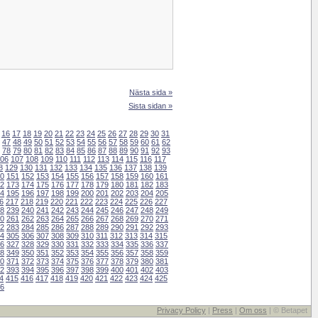
Nästa sida »
Sista sidan »
16
17
18
19
20
21
22
23
24
25
26
27
28
29
30
31
47
48
49
50
51
52
53
54
55
56
57
58
59
60
61
62
78
79
80
81
82
83
84
85
86
87
88
89
90
91
92
93
06
107
108
109
110
111
112
113
114
115
116
117
8
129
130
131
132
133
134
135
136
137
138
139
0
151
152
153
154
155
156
157
158
159
160
161
2
173
174
175
176
177
178
179
180
181
182
183
4
195
196
197
198
199
200
201
202
203
204
205
6
217
218
219
220
221
222
223
224
225
226
227
8
239
240
241
242
243
244
245
246
247
248
249
0
261
262
263
264
265
266
267
268
269
270
271
2
283
284
285
286
287
288
289
290
291
292
293
4
305
306
307
308
309
310
311
312
313
314
315
6
327
328
329
330
331
332
333
334
335
336
337
8
349
350
351
352
353
354
355
356
357
358
359
0
371
372
373
374
375
376
377
378
379
380
381
2
393
394
395
396
397
398
399
400
401
402
403
4
415
416
417
418
419
420
421
422
423
424
425
6
Privacy Policy
|
Press
|
Om oss
| © Betapet