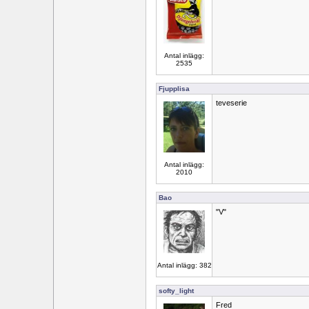
Antal inlägg:
2535
Fjupplisa
teveserie
Antal inlägg:
2010
Bao
"V"
Antal inlägg: 382
softy_light
Fred