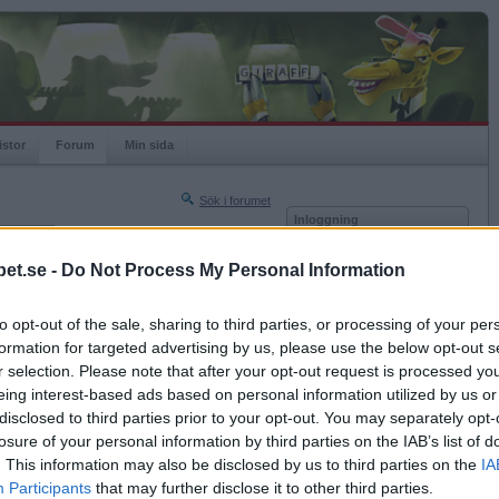
istor
Forum
Min sida
Sök i forumet
Inloggning
rneringar
Användare
et.se -
Do Not Process My Personal Information
Nästa sida »
Lösenord
Sista sidan »
to opt-out of the sale, sharing to third parties, or processing of your per
Kom ihåg mig
2005-10-19 19:24
formation for targeted advertising by us, please use the below opt-out s
Logga in
r selection. Please note that after your opt-out request is processed y
eing interest-based ads based on personal information utilized by us or
Glömt ditt lösenord?
Få ny aktiveringslänk
disclosed to third parties prior to your opt-out. You may separately opt-
losure of your personal information by third parties on the IAB’s list of
. This information may also be disclosed by us to third parties on the
IA
Betapet är gratis!
Participants
that may further disclose it to other third parties.
2005-10-19 19:37