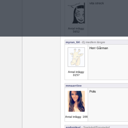
vita streck
Antal inlägg:
5952
myran_64
- Ej medlem längre
Herr Gårman
Antal inlägg:
3157
mmaarriiee
Polis
Antal inlägg: 166
andraideal
- Spelvärd/Forumvärd