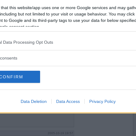
Vill du bli
 that this website/app uses one or more Google services and may gath
medlem?
including but not limited to your visit or usage behaviour. You may click 
 to Google and its third-party tags to use your data for below specifi
Skapa nytt konto
ogle consent section.
l Data Processing Opt Outs
2005-10-19 19:39
consents
CONFIRM
2005-10-19 19:51
Data Deletion
Data Access
Privacy Policy
2005-10-19 19:57