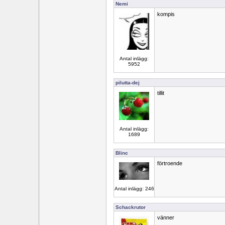
Nemi
kompis
Antal inlägg:
5952
pilutta-dej
tillit
Antal inlägg:
1689
Blinc
förtroende
Antal inlägg: 246
Schackrutor
vänner