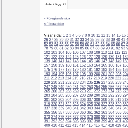
Antal inlägg: 22
« Föregående sida
« Första sidan
Visar sida:
1
2
3
4
5
6
7
8
9
10
11
12
13
14
15
16
26
27
28
29
30
31
32
33
34
35
36
37
38
39
40
41
52
53
54
55
56
57
58
59
60
61
62
63
64
65
66
67
78
79
80
81
82
83
84
85
86
87
88
89
90
91
92
93
102
103
104
105
106
107
108
109
110
111
112
113
121
122
123
124
125
126
127
128
129
130
131
13
139
140
141
142
143
144
145
146
147
148
149
15
157
158
159
160
161
162
163
164
165
166
167
16
175
176
177
178
179
180
181
182
183
184
185
18
193
194
195
196
197
198
199
200
201
202
203
20
211
212
213
214
215
216
217
218
219
220
221
22
229
230
231
232
233
234
235
236
237
238
239
24
247
248
249
250
251
252
253
254
255
256
257
25
265
266
267
268
269
270
271
272
273
274
275
27
283
284
285
286
287
288
289
290
291
292
293
29
301
302
303
304
305
306
307
308
309
310
311
31
319
320
321
322
323
324
325
326
327
328
329
33
337
338
339
340
341
342
343
344
345
346
347
34
355
356
357
358
359
360
361
362
363
364
365
36
373
374
375
376
377
378
379
380
381
382
383
38
391
392
393
394
395
396
397
398
399
400
401
40
409
410
411
412
413
414
415
416
417
418
419
42