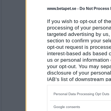
www.betapet.se -
Do Not Process 
Antal inlägg: 259
If you wish to opt-out of the
processing of your personal
LenaLätt
samma
targeted advertising by us
section to confirm your sel
opt-out request is proces
interest-based ads based o
Antal inlägg: 389
us or personal information d
Slemet
your opt-out. You may separ
trist
disclosure of your personal
IAB’s list of downstream pa
also be disclosed by us to 
Antal inlägg: 938
Downstream Participants
th
Personal Data Processing Opt Outs
third parties.
karisima
- Ej medlem längre
gråväder
Google consents
Please note that this web