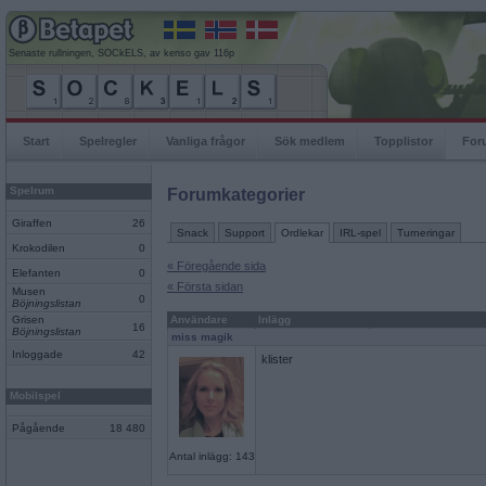
Senaste rullningen, SOCkELS, av kenso gav 116p
Start
Spelregler
Vanliga frågor
Sök medlem
Topplistor
For
Spelrum
Forumkategorier
Giraffen
26
Snack
Support
Ordlekar
IRL-spel
Turneringar
Krokodilen
0
« Föregående sida
Elefanten
0
« Första sidan
Musen
0
Böjningslistan
Grisen
Användare
Inlägg
16
Böjningslistan
miss magik
Inloggade
42
klister
Mobilspel
Pågående
18 480
Antal inlägg: 143