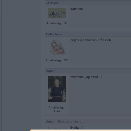
1ermyra
karlsson
Antal inlägg: 91
Hello-there
anges o sebastian (från idol)
Antal inlägg: 127
Vigdir
ovetande (jag alltså...)
Antal inlägg:
3722
Ancan
- Ej medlem längre
likadan ;)