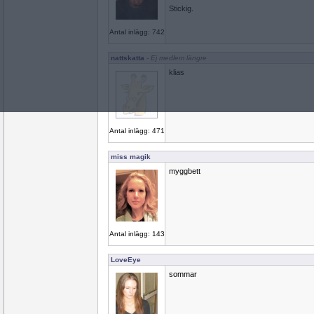
Stickig.
Antal inlägg: 742
nattskatta
- Ej medlem längre
klias
Antal inlägg: 471
miss magik
myggbett
Antal inlägg: 143
LoveEye
sommar