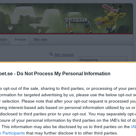
istor
Forum
Min sida
Sök i forumet
Inloggning
rneringar
Användare
et.se -
Do Not Process My Personal Information
Nästa sida »
Lösenord
Sista sidan »
to opt-out of the sale, sharing to third parties, or processing of your per
Kom ihåg mig
2005-10-01 18:09
formation for targeted advertising by us, please use the below opt-out s
Logga in
r selection. Please note that after your opt-out request is processed y
eing interest-based ads based on personal information utilized by us or
Glömt ditt lösenord?
Få ny aktiveringslänk
disclosed to third parties prior to your opt-out. You may separately opt-
losure of your personal information by third parties on the IAB’s list of
. This information may also be disclosed by us to third parties on the
IA
Betapet är gratis!
Participants
that may further disclose it to other third parties.