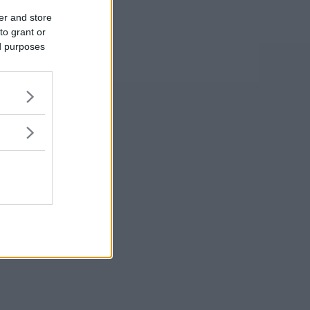
er and store
to grant or
ed purposes