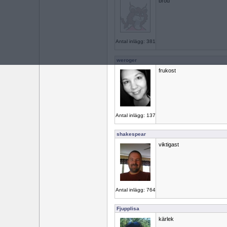
bröd
Antal inlägg: 381
weroger
frukost
Antal inlägg: 137
shakespear
viktigast
Antal inlägg: 764
Fjupplisa
kärlek