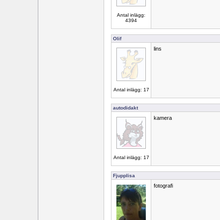
Antal inlägg:
4394
Olif
lins
Antal inlägg: 17
autodidakt
kamera
Antal inlägg: 17
Fjupplisa
fotografi