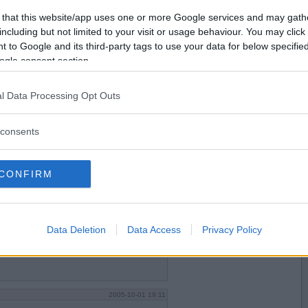
2005-10-01 18:14
Vill du bli
 that this website/app uses one or more Google services and may gath
medlem?
including but not limited to your visit or usage behaviour. You may click 
 to Google and its third-party tags to use your data for below specifi
Skapa nytt konto
ogle consent section.
l Data Processing Opt Outs
2005-10-01 18:16
consents
CONFIRM
2005-10-01 18:25
Data Deletion
Data Access
Privacy Policy
2005-10-01 19:11