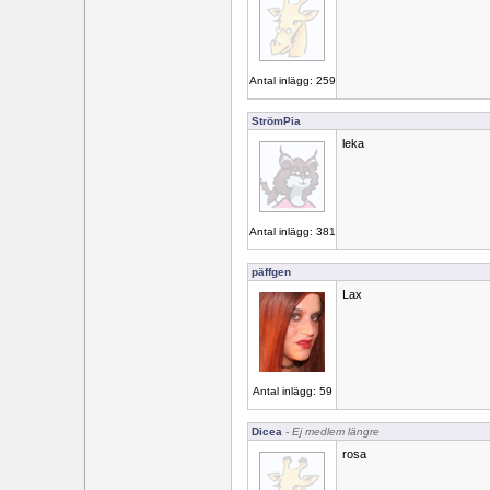
Antal inlägg: 259
StrömPia
leka
Antal inlägg: 381
päffgen
Lax
Antal inlägg: 59
Dicea
- Ej medlem längre
rosa