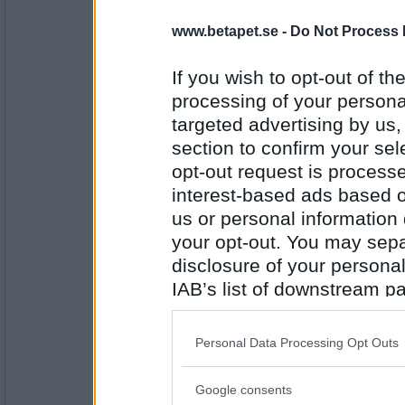
hett
www.betapet.se -
Do Not Process 
If you wish to opt-out of the
Antal inlägg:
processing of your personal
16806
targeted advertising by us
_Morgana_
section to confirm your sel
olja
opt-out request is proces
interest-based ads based o
us or personal information d
Antal inlägg: 869
your opt-out. You may separ
disclosure of your personal
saittam75
- Ej medlem längre
massage
IAB’s list of downstream pa
also be disclosed by us to 
Downstream Participants
th
Personal Data Processing Opt Outs
third parties.
Antal inlägg:
16806
Google consents
Please note that this web
_Morgana_