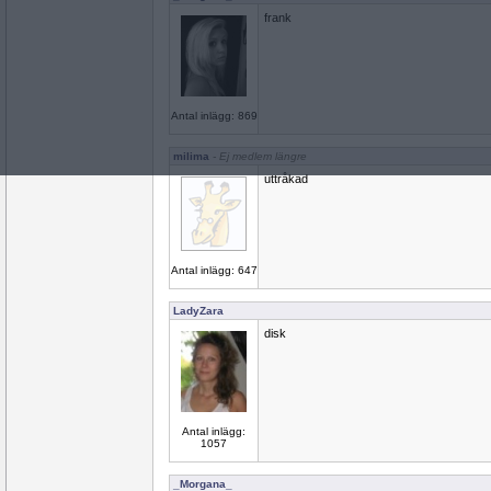
frank
Antal inlägg: 869
milima
- Ej medlem längre
uttråkad
Antal inlägg: 647
LadyZara
disk
Antal inlägg:
1057
_Morgana_