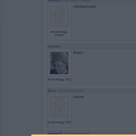
saittam75
- Ej medlem längre
måndagmorgon
Antal inlägg:
16806
cptzoom
ångest
Antal inlägg: 912
Dicea
- Ej medlem längre
helvete
Antal inlägg: 882
saittam75
- Ej medlem längre