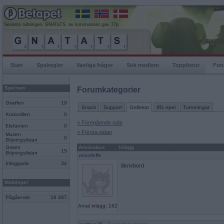
Senaste rullningen, GNATaTS, av korvmannen gav 77p
Start
Spelregler
Vanliga frågor
Sök medlem
Topplistor
For
Spelrum
Forumkategorier
Giraffen
19
Snack
Support
Ordlekar
IRL-spel
Turneringar
Krokodilen
0
« Föregående sida
Elefanten
0
« Första sidan
Musen
0
Böjningslistan
Grisen
Användare
Inlägg
15
Böjningslistan
missfeffe
Inloggade
34
Skrivbord
Mobilspel
Pågående
18 487
Antal inlägg: 162