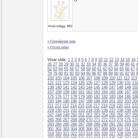
O
Antal inlägg: 882
« Föregående sida
« Första sidan
Visar sida:
1
2
3
4
5
6
7
8
9
10
11
12
13
14
15
16
26
27
28
29
30
31
32
33
34
35
36
37
38
39
40
41
52
53
54
55
56
57
58
59
60
61
62
63
64
65
66
67
78
79
80
81
82
83
84
85
86
87
88
89
90
91
92
93
102
103
104
105
106
107
108
109
110
111
112
113
121
122
123
124
125
126
127
128
129
130
131
13
139
140
141
142
143
144
145
146
147
148
149
15
157
158
159
160
161
162
163
164
165
166
167
16
175
176
177
178
179
180
181
182
183
184
185
18
193
194
195
196
197
198
199
200
201
202
203
20
211
212
213
214
215
216
217
218
219
220
221
22
229
230
231
232
233
234
235
236
237
238
239
24
247
248
249
250
251
252
253
254
255
256
257
25
265
266
267
268
269
270
271
272
273
274
275
27
283
284
285
286
287
288
289
290
291
292
293
29
301
302
303
304
305
306
307
308
309
310
311
31
319
320
321
322
323
324
325
326
327
328
329
33