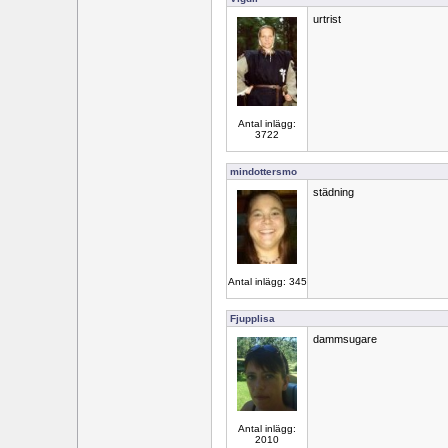
urtrist
Antal inlägg:
3722
mindottersmo
städning
Antal inlägg: 345
Fjupplisa
dammsugare
Antal inlägg:
2010