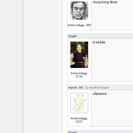
Hong Kong filmer
Antal inlägg: 382
Vigdir
b-skådis
Antal inlägg:
3722
myran_64
- Ej medlem längre
såpopera
Antal inlägg:
3157
Vigdir