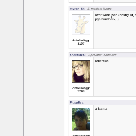
myran_64
- Ej medlem längre
after work (ser konstigt ut
pga hundhår=) )
Antal inlägg:
3157
andraideal
- Spelvärd/Forumvärd
arbetslös
Antal inlägg:
3298
Fjupplisa
a-kassa
Antal inlägg: