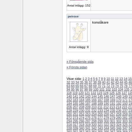
Antal inlägg: 152
petrose
konståkare
Antal inlägg: 9
« Föregående sida
« Första sidan
Visar sida:
1
2
3
4
5
6
7
8
9
10
11
12
13
14
15
32
33
34
35
36
37
38
39
40
41
42
43
44
45
46
63
64
65
66
67
68
69
70
71
72
73
74
75
76
77
94
95
96
97
98
99
100
101
102
103
104
105
1
118
119
120
121
122
123
124
125
126
127
12
140
141
142
143
144
145
146
147
148
149
15
162
163
164
165
166
167
168
169
170
171
17
184
185
186
187
188
189
190
191
192
193
19
206
207
208
209
210
211
212
213
214
215
21
228
229
230
231
232
233
234
235
236
237
23
250
251
252
253
254
255
256
257
258
259
26
272
273
274
275
276
277
278
279
280
281
28
294
295
296
297
298
299
300
301
302
303
30
316
317
318
319
320
321
322
323
324
325
32
338
339
340
341
342
343
344
345
346
347
34
360
361
362
363
364
365
366
367
368
369
37