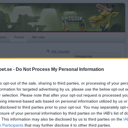
istor
Forum
Min sida
Sök i forumet
Inloggning
rneringar
Användare
et.se -
Do Not Process My Personal Information
Nästa sida »
Lösenord
Sista sidan »
to opt-out of the sale, sharing to third parties, or processing of your per
Kom ihåg mig
2005-10-12 21:14
formation for targeted advertising by us, please use the below opt-out s
Logga in
r selection. Please note that after your opt-out request is processed y
eing interest-based ads based on personal information utilized by us or
Glömt ditt lösenord?
Få ny aktiveringslänk
disclosed to third parties prior to your opt-out. You may separately opt-
losure of your personal information by third parties on the IAB’s list of
. This information may also be disclosed by us to third parties on the
IA
Betapet är gratis!
Participants
that may further disclose it to other third parties.
2005-10-12 21:23