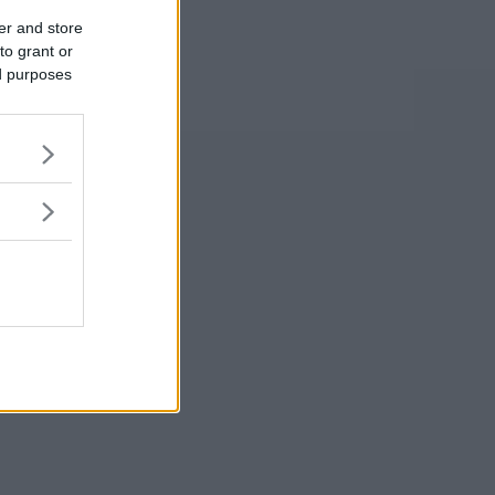
er and store
to grant or
ed purposes