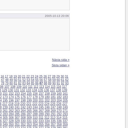
2005-10-13 20:06
Nästa sida »
Sista sidan »
16
17
18
19
20
21
22
23
24
25
26
27
28
29
30
31
47
48
49
50
51
52
53
54
55
56
57
58
59
60
61
62
78
79
80
81
82
83
84
85
86
87
88
89
90
91
92
93
06
107
108
109
110
111
112
113
114
115
116
117
8
129
130
131
132
133
134
135
136
137
138
139
0
151
152
153
154
155
156
157
158
159
160
161
2
173
174
175
176
177
178
179
180
181
182
183
4
195
196
197
198
199
200
201
202
203
204
205
6
217
218
219
220
221
222
223
224
225
226
227
8
239
240
241
242
243
244
245
246
247
248
249
0
261
262
263
264
265
266
267
268
269
270
271
2
283
284
285
286
287
288
289
290
291
292
293
4
305
306
307
308
309
310
311
312
313
314
315
6
327
328
329
330
331
332
333
334
335
336
337
8
349
350
351
352
353
354
355
356
357
358
359
0
371
372
373
374
375
376
377
378
379
380
381