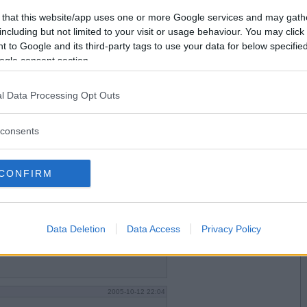
Vill du bli
 that this website/app uses one or more Google services and may gath
medlem?
including but not limited to your visit or usage behaviour. You may click 
 to Google and its third-party tags to use your data for below specifi
Skapa nytt konto
ogle consent section.
2005-10-12 21:41
l Data Processing Opt Outs
consents
CONFIRM
2005-10-12 21:42
Data Deletion
Data Access
Privacy Policy
2005-10-12 22:04