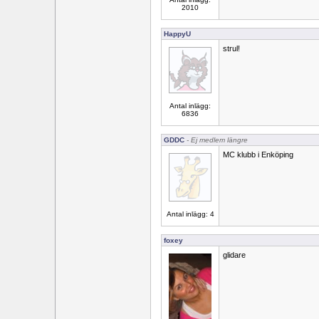
2010
HappyU
strul!
Antal inlägg:
6836
GDDC
- Ej medlem längre
MC klubb i Enköping
Antal inlägg: 4
foxey
glidare