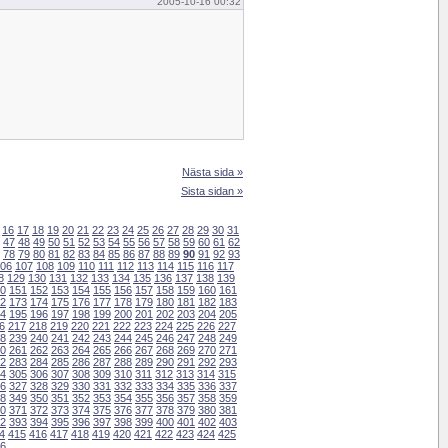
2005-10-16 00:32
Nästa sida »
Sista sidan »
16
17
18
19
20
21
22
23
24
25
26
27
28
29
30
31
47
48
49
50
51
52
53
54
55
56
57
58
59
60
61
62
78
79
80
81
82
83
84
85
86
87
88
89
90
91
92
93
06
107
108
109
110
111
112
113
114
115
116
117
8
129
130
131
132
133
134
135
136
137
138
139
0
151
152
153
154
155
156
157
158
159
160
161
2
173
174
175
176
177
178
179
180
181
182
183
4
195
196
197
198
199
200
201
202
203
204
205
6
217
218
219
220
221
222
223
224
225
226
227
8
239
240
241
242
243
244
245
246
247
248
249
0
261
262
263
264
265
266
267
268
269
270
271
2
283
284
285
286
287
288
289
290
291
292
293
4
305
306
307
308
309
310
311
312
313
314
315
6
327
328
329
330
331
332
333
334
335
336
337
8
349
350
351
352
353
354
355
356
357
358
359
0
371
372
373
374
375
376
377
378
379
380
381
2
393
394
395
396
397
398
399
400
401
402
403
4
415
416
417
418
419
420
421
422
423
424
425
6