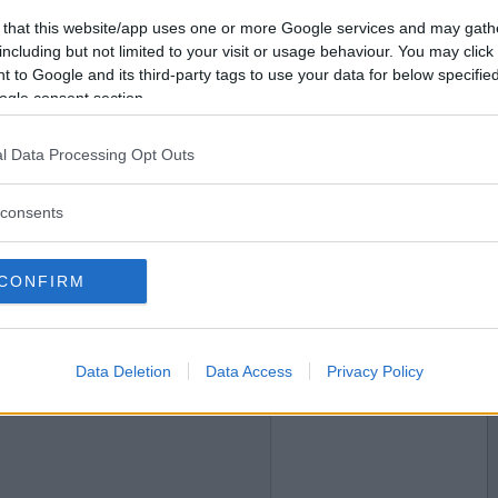
2005-10-15 17:37
Vill du bli
 that this website/app uses one or more Google services and may gath
medlem?
including but not limited to your visit or usage behaviour. You may click 
 to Google and its third-party tags to use your data for below specifi
Skapa nytt konto
ogle consent section.
l Data Processing Opt Outs
2005-10-15 17:45
consents
CONFIRM
2005-10-15 17:49
Data Deletion
Data Access
Privacy Policy