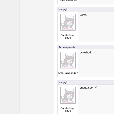
HappyU
paket
Antal inlägg:
6836
Jenniepennie
cykelbud
Antal inlägg: 437
HappyU
snygga ben =)
Antal inlägg:
6836