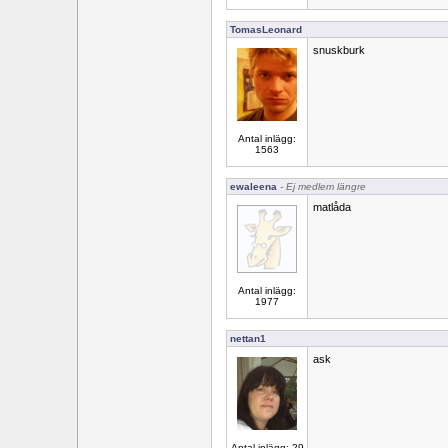
TomasLeonard
snuskburk
Antal inlägg:
1563
ewaleena
- Ej medlem längre
matlåda
Antal inlägg:
1977
nettan1
ask
Antal inlägg: 29