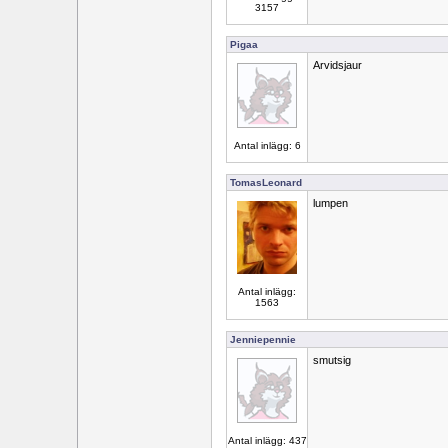
3157
Pigaa
Arvidsjaur
Antal inlägg: 6
TomasLeonard
lumpen
Antal inlägg:
1563
Jenniepennie
smutsig
Antal inlägg: 437