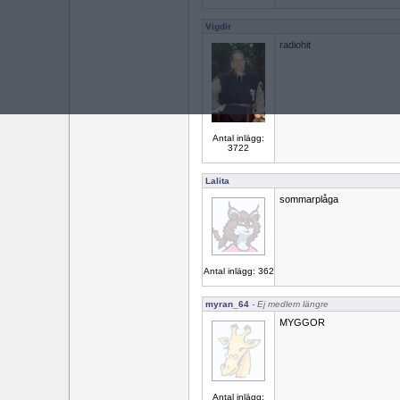
Vigdir
radiohit
Antal inlägg:
3722
Lalita
sommarplåga
Antal inlägg: 362
myran_64
- Ej medlem längre
MYGGOR
Antal inlägg: