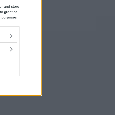
er and store
to grant or
ed purposes