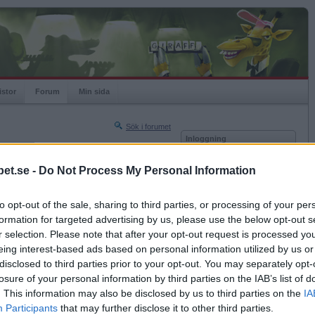
istor
Forum
Min sida
Sök i forumet
Inloggning
rneringar
Användare
et.se -
Do Not Process My Personal Information
Nästa sida »
Lösenord
Sista sidan »
to opt-out of the sale, sharing to third parties, or processing of your per
Kom ihåg mig
2005-10-15 15:59
formation for targeted advertising by us, please use the below opt-out s
Logga in
r selection. Please note that after your opt-out request is processed y
eing interest-based ads based on personal information utilized by us or
Glömt ditt lösenord?
Få ny aktiveringslänk
disclosed to third parties prior to your opt-out. You may separately opt-
losure of your personal information by third parties on the IAB’s list of
. This information may also be disclosed by us to third parties on the
IA
Betapet är gratis!
Participants
that may further disclose it to other third parties.