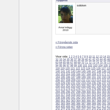
Fjupplisa
solsken
Antal inlägg:
2010
« Föregående sida
« Första sidan
Visar sida:
1
2
3
4
5
6
7
8
9
10
11
12
13
14
15
32
33
34
35
36
37
38
39
40
41
42
43
44
45
46
63
64
65
66
67
68
69
70
71
72
73
74
75
76
77
94
95
96
97
98
99
100
101
102
103
104
105
1
118
119
120
121
122
123
124
125
126
127
12
140
141
142
143
144
145
146
147
148
149
15
162
163
164
165
166
167
168
169
170
171
17
184
185
186
187
188
189
190
191
192
193
19
206
207
208
209
210
211
212
213
214
215
21
228
229
230
231
232
233
234
235
236
237
23
250
251
252
253
254
255
256
257
258
259
26
272
273
274
275
276
277
278
279
280
281
28
294
295
296
297
298
299
300
301
302
303
30
316
317
318
319
320
321
322
323
324
325
32
338
339
340
341
342
343
344
345
346
347
34
360
361
362
363
364
365
366
367
368
369
37
382
383
384
385
386
387
388
389
390
391
39
404
405
406
407
408
409
410
411
412
413
41
426
427
428
429
430
431
432
433
434
435
43