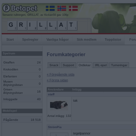
Senaste rullningen, GRILLAT, av Kickan59 gav 106p
Start
Spelregler
Vanliga frågor
Sök medlem
Topplistor
For
Spelrum
Forumkategorier
Giraffen
24
Snack
Support
Ordlekar
IRL-spel
Turneringar
Krokodilen
0
« Föregående sida
Elefanten
0
« Första sidan
Musen
0
Böjningslistan
Grisen
Användare
Inlägg
16
Böjningslistan
staff
Inloggade
40
tak
Mobilspel
Antal inlägg: 132
Pågående
18 518
StrömPia
tegelpannor