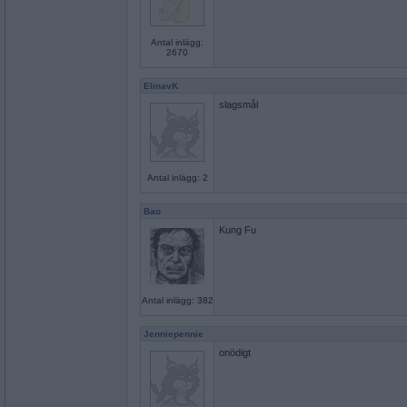
Antal inlägg:
2670
ElinavK
slagsmål
Antal inlägg: 2
Bao
Kung Fu
Antal inlägg: 382
Jenniepennie
onödigt