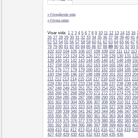
« Föregående sida
« Första sidan
Visar sida:
1
2
3
4
5
6
7
8
9
10
11
12
13
14
15
16
26
27
28
29
30
31
32
33
34
35
36
37
38
39
40
41
52
53
54
55
56
57
58
59
60
61
62
63
64
65
66
67
78
79
80
81
82
83
84
85
86
87
88
89
90
91
92
93
102
103
104
105
106
107
108
109
110
111
112
113
121
122
123
124
125
126
127
128
129
130
131
13
139
140
141
142
143
144
145
146
147
148
149
15
157
158
159
160
161
162
163
164
165
166
167
16
175
176
177
178
179
180
181
182
183
184
185
18
193
194
195
196
197
198
199
200
201
202
203
20
211
212
213
214
215
216
217
218
219
220
221
22
229
230
231
232
233
234
235
236
237
238
239
24
247
248
249
250
251
252
253
254
255
256
257
25
265
266
267
268
269
270
271
272
273
274
275
27
283
284
285
286
287
288
289
290
291
292
293
29
301
302
303
304
305
306
307
308
309
310
311
31
319
320
321
322
323
324
325
326
327
328
329
33
337
338
339
340
341
342
343
344
345
346
347
34
355
356
357
358
359
360
361
362
363
364
365
36
373
374
375
376
377
378
379
380
381
382
383
38
391
392
393
394
395
396
397
398
399
400
401
40
409
410
411
412
413
414
415
416
417
418
419
42
427
428
429
430
431
432
433
434
435
436