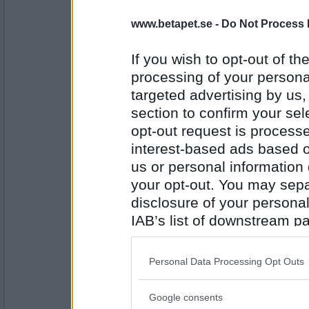
www.betapet.se -
Do Not Process 
Antal inlägg: 87
If you wish to opt-out of the
StrömPia
processing of your personal
stearinljus
targeted advertising by us
section to confirm your sel
opt-out request is proces
Antal inlägg: 381
interest-based ads based o
Vigdir
us or personal information d
advent
your opt-out. You may separ
disclosure of your personal
IAB’s list of downstream pa
also be disclosed by us to 
Antal inlägg:
Downstream Participants
th
3722
Personal Data Processing Opt Outs
third parties.
Dicea
- Ej medlem längre
högtid
Google consents
Please note that this web