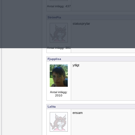
Antal inlägg: 437
StrömPia
statusprylar
Antal inlägg: 381
Fjupplisa
ytligt
Antal inlägg:
2010
Lalita
ensam