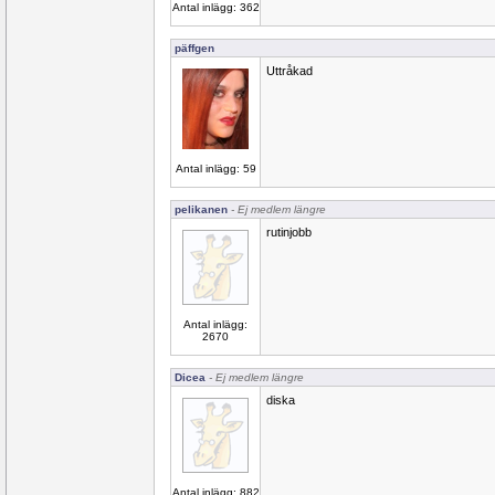
Antal inlägg: 362
päffgen
Uttråkad
Antal inlägg: 59
pelikanen
- Ej medlem längre
rutinjobb
Antal inlägg:
2670
Dicea
- Ej medlem längre
diska
Antal inlägg: 882