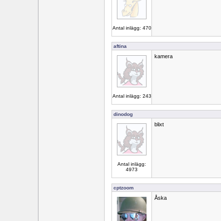
Antal inlägg: 470
aftina
kamera
Antal inlägg: 243
dinodog
blixt
Antal inlägg:
4973
cptzoom
Åska