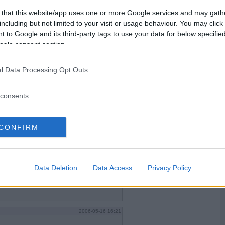
2006-05-16 14:58
Vill du bli
 that this website/app uses one or more Google services and may gath
medlem?
including but not limited to your visit or usage behaviour. You may click 
 to Google and its third-party tags to use your data for below specifi
Skapa nytt konto
ogle consent section.
l Data Processing Opt Outs
2006-05-16 14:59
consents
CONFIRM
2006-05-16 15:04
Data Deletion
Data Access
Privacy Policy
2006-05-16 16:21