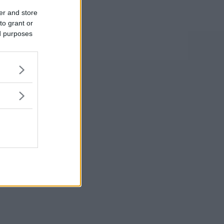
er and store
to grant or
ed purposes