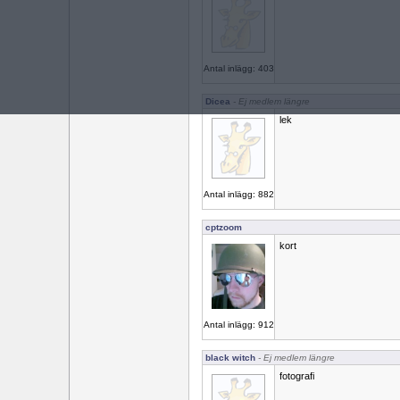
Antal inlägg: 403
Dicea
- Ej medlem längre
lek
Antal inlägg: 882
cptzoom
kort
Antal inlägg: 912
black witch
- Ej medlem längre
fotografi