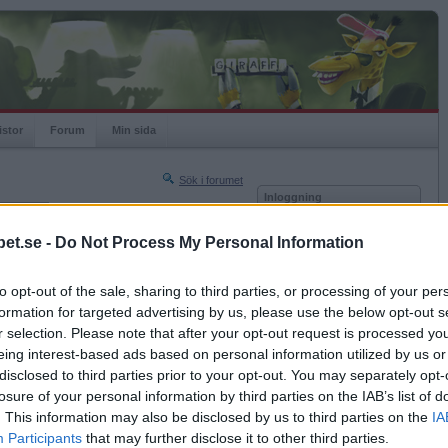
istor
Forum
Min sida
Sök i forumet
Inloggning
rneringar
Användare
et.se -
Do Not Process My Personal Information
Nästa sida »
Lösenord
Sista sidan »
to opt-out of the sale, sharing to third parties, or processing of your per
Kom ihåg mig
2006-05-16 14:46
formation for targeted advertising by us, please use the below opt-out s
Logga in
r selection. Please note that after your opt-out request is processed y
eing interest-based ads based on personal information utilized by us or
Glömt ditt lösenord?
Få ny aktiveringslänk
disclosed to third parties prior to your opt-out. You may separately opt-
losure of your personal information by third parties on the IAB’s list of
. This information may also be disclosed by us to third parties on the
IA
Betapet är gratis!
Participants
that may further disclose it to other third parties.