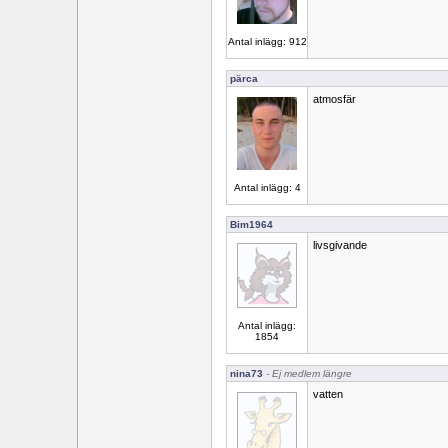
Antal inlägg: 912
pärca
atmosfär
Antal inlägg: 4
Bim1964
livsgivande
Antal inlägg:
1854
nina73
- Ej medlem längre
vatten