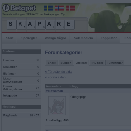
Senaste rullningen, SKAPARE, av fia-kajsa gav 75p
Start
Spelregler
Vanliga frågor
Sök medlem
Topplistor
For
Spelrum
Forumkategorier
Giraffen
30
Snack
Support
Ordlekar
IRL-spel
Turneringar
Krokodilen
0
« Föregående sida
Elefanten
0
« Första sidan
Musen
0
Böjningslistan
Grisen
Användare
Inlägg
27
Böjningslistan
WildWoman
Inloggade
57
Obegripligt
Mobilspel
Pågående
18 457
Antal inlägg: 400