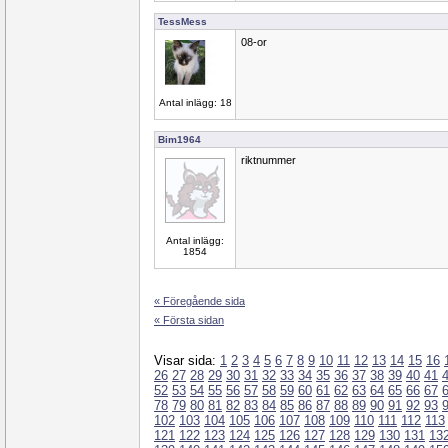
TessMess
08-or
Antal inlägg: 18
Bim1964
riktnummer
Antal inlägg:
1854
« Föregående sida
« Första sidan
Visar sida:
1
2
3
4
5
6
7
8
9
10
11
12
13
14
15
16
26
27
28
29
30
31
32
33
34
35
36
37
38
39
40
41
52
53
54
55
56
57
58
59
60
61
62
63
64
65
66
67
78
79
80
81
82
83
84
85
86
87
88
89
90
91
92
93
102
103
104
105
106
107
108
109
110
111
112
113
121
122
123
124
125
126
127
128
129
130
131
13