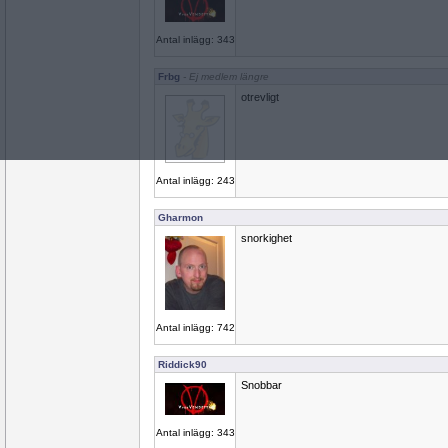
Antal inlägg: 343
Frbg
- Ej medlem längre
otrevligt
Antal inlägg: 243
Gharmon
snorkighet
Antal inlägg: 742
Riddick90
Snobbar
Antal inlägg: 343