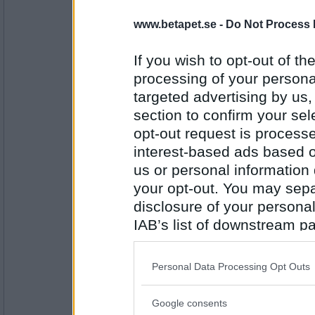
Hawaii
www.betapet.se -
Do Not Process 
Antal inlägg: 343
If you wish to opt-out of the
gin
processing of your personal
ananas
targeted advertising by us
section to confirm your sel
opt-out request is proces
Antal inlägg: 56
interest-based ads based o
Riddick90
us or personal information d
frukt
your opt-out. You may separ
disclosure of your personal
Antal inlägg: 343
IAB’s list of downstream pa
dinodog
also be disclosed by us to 
vitaminrikt
Downstream Participants
th
Personal Data Processing Opt Outs
third parties.
Google consents
Please note that this web
Antal inlägg: