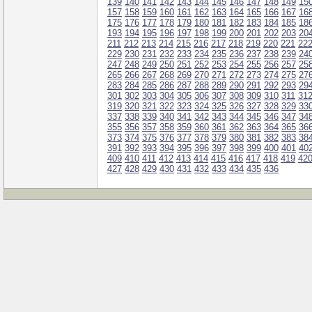
139
140
141
142
143
144
145
146
147
148
149
15
157
158
159
160
161
162
163
164
165
166
167
16
175
176
177
178
179
180
181
182
183
184
185
18
193
194
195
196
197
198
199
200
201
202
203
20
211
212
213
214
215
216
217
218
219
220
221
22
229
230
231
232
233
234
235
236
237
238
239
24
247
248
249
250
251
252
253
254
255
256
257
25
265
266
267
268
269
270
271
272
273
274
275
27
283
284
285
286
287
288
289
290
291
292
293
29
301
302
303
304
305
306
307
308
309
310
311
31
319
320
321
322
323
324
325
326
327
328
329
33
337
338
339
340
341
342
343
344
345
346
347
34
355
356
357
358
359
360
361
362
363
364
365
36
373
374
375
376
377
378
379
380
381
382
383
38
391
392
393
394
395
396
397
398
399
400
401
40
409
410
411
412
413
414
415
416
417
418
419
42
427
428
429
430
431
432
433
434
435
436