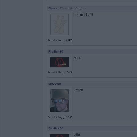
Dicea
- Ej medlem längre
sommarkväll
Antal inlägg: 882
Riddick90
Bada
Antal inlägg: 343
cptzoom
vatten
Antal inlägg: 912
Riddick90
blött