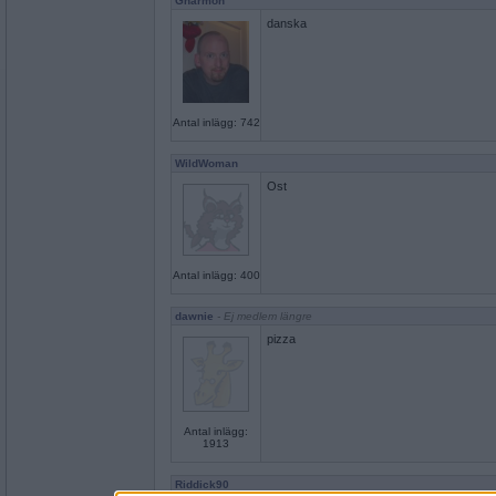
Gharmon
danska
Antal inlägg: 742
WildWoman
Ost
Antal inlägg: 400
dawnie
- Ej medlem längre
pizza
Antal inlägg:
1913
Riddick90