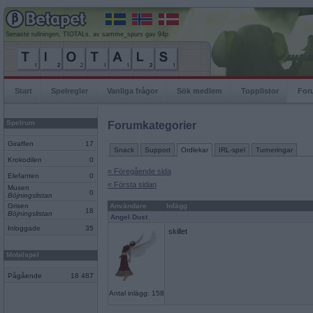
Senaste rullningen, TIOTALs, av samme_spurs gav 94p
Start
Spelregler
Vanliga frågor
Sök medlem
Topplistor
For
Spelrum
Forumkategorier
Giraffen
17
Snack
Support
Ordlekar
IRL-spel
Turneringar
Krokodilen
0
« Föregående sida
Elefanten
0
« Första sidan
Musen
0
Böjningslistan
Grisen
Användare
Inlägg
18
Böjningslistan
Angel Dust
Inloggade
35
skillet
Mobilspel
Pågående
18 487
Antal inlägg: 158