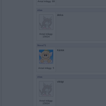
Antal inlägg: 88
elaa
älska
Antal inlägg:
15624
Nova71
Kärlek
Antal inlägg: 5
elaa
viktigt
Antal inlägg:
15624