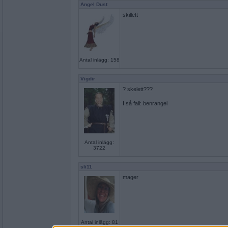
Angel Dust
skillett
Antal inlägg: 158
Vigdir
? skelett???
I så fall: benrangel
Antal inlägg:
3722
sli11
mager
Antal inlägg: 81