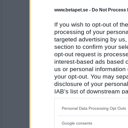
elaa
www.betapet.se -
Do Not Process 
kropp
If you wish to opt-out of the
processing of your personal
Antal inlägg:
targeted advertising by us
15624
section to confirm your sel
Vigdir
opt-out request is proces
nöjd
interest-based ads based o
us or personal information d
your opt-out. You may separ
disclosure of your personal
Antal inlägg:
3722
IAB’s list of downstream pa
also be disclosed by us to 
pilutta-dej
Downstream Participants
th
glad
Personal Data Processing Opt Outs
third parties.
Google consents
Please note that this web
Antal inlägg: