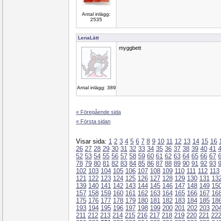
Antal inlägg:
2535
LenaLätt
myggbett
Antal inlägg: 389
« Föregående sida
« Första sidan
Visar sida:
1
2
3
4
5
6
7
8
9
10
11
12
13
14
15
16
26
27
28
29
30
31
32
33
34
35
36
37
38
39
40
41
52
53
54
55
56
57
58
59
60
61
62
63
64
65
66
67
78
79
80
81
82
83
84
85
86
87
88
89
90
91
92
93
102
103
104
105
106
107
108
109
110
111
112
113
121
122
123
124
125
126
127
128
129
130
131
13
139
140
141
142
143
144
145
146
147
148
149
15
157
158
159
160
161
162
163
164
165
166
167
16
175
176
177
178
179
180
181
182
183
184
185
18
193
194
195
196
197
198
199
200
201
202
203
20
211
212
213
214
215
216
217
218
219
220
221
22