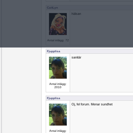
CaitLyn
hälsan
Antal inlägg: 72
Fjupplisa
sanitär
Antal inlägg:
2010
Fjupplisa
Oj, fel forum. Menar sundhet
Antal inlägg: