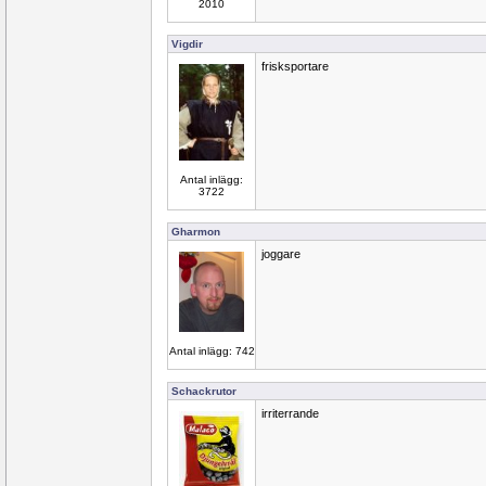
2010
Vigdir
frisksportare
Antal inlägg:
3722
Gharmon
joggare
Antal inlägg: 742
Schackrutor
irriterrande