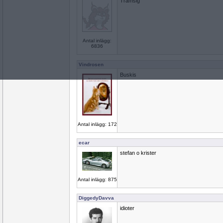
Tramsig
Antal inlägg:
6836
Vindrosen
Buskis
Antal inlägg: 172
ecar
stefan o krister
Antal inlägg: 875
DiggedyDavva
idioter