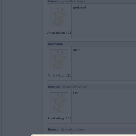
Eureca
- Ej medlem längre
grekland
Antal inlägg: 403
DonMartin
aten
Antal inlägg: 111
Ropsten
- Ej medlem längre
OS
Antal inlägg: 153
Eureca
- Ej medlem längre
frisbee