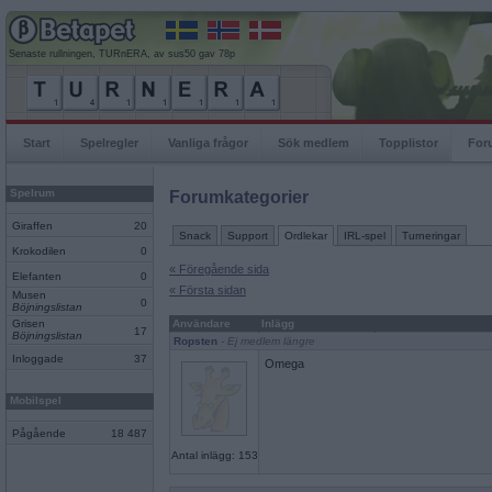
Senaste rullningen, TURnERA, av sus50 gav 78p
Start
Spelregler
Vanliga frågor
Sök medlem
Topplistor
For
Spelrum
Forumkategorier
Giraffen
20
Snack
Support
Ordlekar
IRL-spel
Turneringar
Krokodilen
0
« Föregående sida
Elefanten
0
« Första sidan
Musen
0
Böjningslistan
Grisen
Användare
Inlägg
17
Böjningslistan
Ropsten
- Ej medlem längre
Inloggade
37
Omega
Mobilspel
Pågående
18 487
Antal inlägg: 153