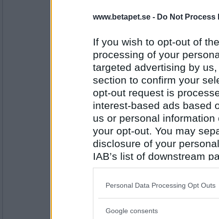
www.betapet.se -
Do Not Process 
If you wish to opt-out of the
Antal inlägg: 403
processing of your personal
DonMartin
targeted advertising by us
kast
section to confirm your sel
opt-out request is proces
interest-based ads based o
Antal inlägg: 111
us or personal information d
HappyU
your opt-out. You may separ
Dåligt
disclosure of your personal
IAB’s list of downstream pa
also be disclosed by us to 
Antal inlägg:
Downstream Participants
th
6836
Personal Data Processing Opt Outs
third parties.
saittam75
- Ej medlem längre
Google consents
Trist.
Please note that this web