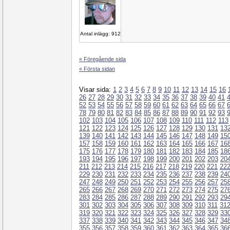
Antal inlägg: 912
« Föregående sida
« Första sidan
Visar sida:
1
2
3
4
5
6
7
8
9
10
11
12
13
14
15
16
26
27
28
29
30
31
32
33
34
35
36
37
38
39
40
41
52
53
54
55
56
57
58
59
60
61
62
63
64
65
66
67
78
79
80
81
82
83
84
85
86
87
88
89
90
91
92
93
102
103
104
105
106
107
108
109
110
111
112
113
121
122
123
124
125
126
127
128
129
130
131
13
139
140
141
142
143
144
145
146
147
148
149
15
157
158
159
160
161
162
163
164
165
166
167
16
175
176
177
178
179
180
181
182
183
184
185
18
193
194
195
196
197
198
199
200
201
202
203
20
211
212
213
214
215
216
217
218
219
220
221
22
229
230
231
232
233
234
235
236
237
238
239
24
247
248
249
250
251
252
253
254
255
256
257
25
265
266
267
268
269
270
271
272
273
274
275
27
283
284
285
286
287
288
289
290
291
292
293
29
301
302
303
304
305
306
307
308
309
310
311
31
319
320
321
322
323
324
325
326
327
328
329
33
337
338
339
340
341
342
343
344
345
346
347
34
355
356
357
358
359
360
361
362
363
364
365
36