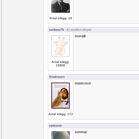
Antal inlägg: 18
saittam75
- Ej medlem längre
överallt
Antal inlägg:
16806
Vindrosen
maskrosor
Antal inlägg: 172
cptzoom
sommar