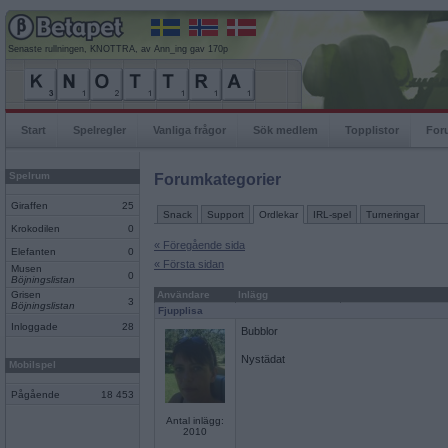
Senaste rullningen, KNOTTRA, av Ann_ing gav 170p
Start
Spelregler
Vanliga frågor
Sök medlem
Topplistor
For
Spelrum
Forumkategorier
Giraffen
25
Snack
Support
Ordlekar
IRL-spel
Turneringar
Krokodilen
0
« Föregående sida
Elefanten
0
« Första sidan
Musen
0
Böjningslistan
Grisen
Användare
Inlägg
3
Böjningslistan
Fjupplisa
Inloggade
28
Bubblor
Nystädat
Mobilspel
Pågående
18 453
Antal inlägg:
2010