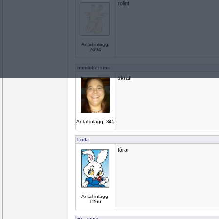
roligt
Antal inlägg:
2694
mindottersmo
skratt
Antal inlägg: 345
Lotta
tårar
Antal inlägg:
1266