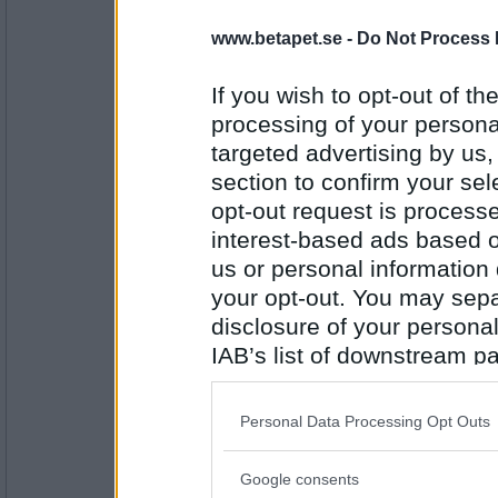
2010
www.betapet.se -
Do Not Process 
blacky
- Ej medlem längre
avslappnad
If you wish to opt-out of the
processing of your personal
targeted advertising by us
Antal inlägg: 772
section to confirm your sel
opt-out request is proces
Vigdir
bada
interest-based ads based o
(Fjupplisa - jag svarade på ditt nystädat, e
us or personal information d
nystädat!!!)
your opt-out. You may separ
disclosure of your personal
Antal inlägg:
IAB’s list of downstream pa
3722
also be disclosed by us to 
Lotta
Downstream Participants
th
Personal Data Processing Opt Outs
dagligen
third parties.
Google consents
Please note that this web