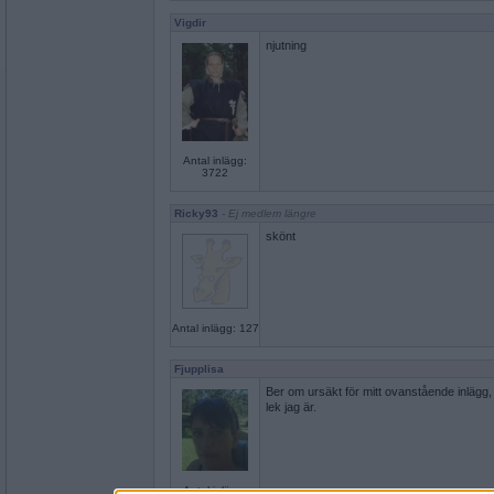
Vigdir
njutning
Antal inlägg:
3722
Ricky93
- Ej medlem längre
skönt
Antal inlägg: 127
Fjupplisa
Ber om ursäkt för mitt ovanstående inlägg, ib
lek jag är.
Antal inlägg: