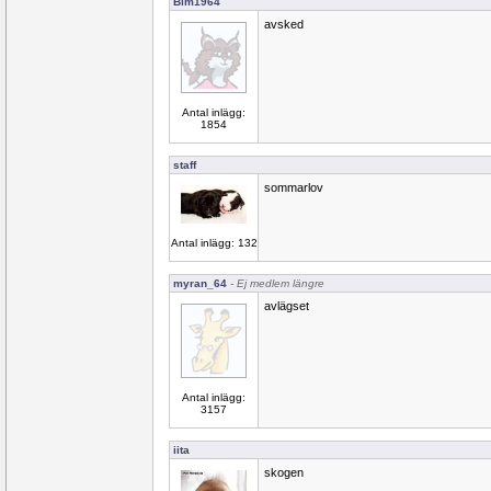
Bim1964
avsked
Antal inlägg:
1854
staff
sommarlov
Antal inlägg: 132
myran_64
- Ej medlem längre
avlägset
Antal inlägg:
3157
iita
skogen