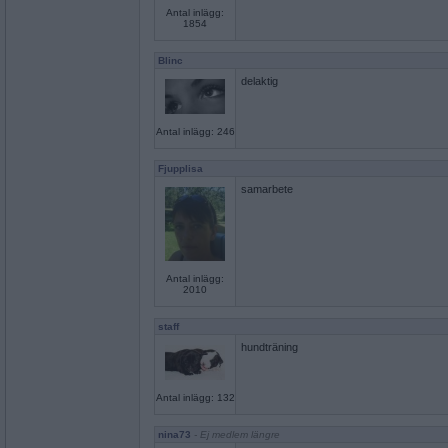
Antal inlägg:
1854
Blinc
delaktig
Antal inlägg: 246
Fjupplisa
samarbete
Antal inlägg:
2010
staff
hundträning
Antal inlägg: 132
nina73
- Ej medlem längre