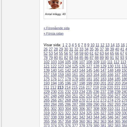
Antal inlägg: 40
« Föregående sida
« Första sidan
Visar sida:
1
2
3
4
5
6
7
8
9
10
11
12
13
14
15
16
26
27
28
29
30
31
32
33
34
35
36
37
38
39
40
41
52
53
54
55
56
57
58
59
60
61
62
63
64
65
66
67
78
79
80
81
82
83
84
85
86
87
88
89
90
91
92
93
102
103
104
105
106
107
108
109
110
111
112
113
121
122
123
124
125
126
127
128
129
130
131
13
139
140
141
142
143
144
145
146
147
148
149
15
157
158
159
160
161
162
163
164
165
166
167
16
175
176
177
178
179
180
181
182
183
184
185
18
193
194
195
196
197
198
199
200
201
202
203
20
211
212
213
214
215
216
217
218
219
220
221
22
229
230
231
232
233
234
235
236
237
238
239
24
247
248
249
250
251
252
253
254
255
256
257
25
265
266
267
268
269
270
271
272
273
274
275
27
283
284
285
286
287
288
289
290
291
292
293
29
301
302
303
304
305
306
307
308
309
310
311
31
319
320
321
322
323
324
325
326
327
328
329
33
337
338
339
340
341
342
343
344
345
346
347
34
355
356
357
358
359
360
361
362
363
364
365
36
373
374
375
376
377
378
379
380
381
382
383
38