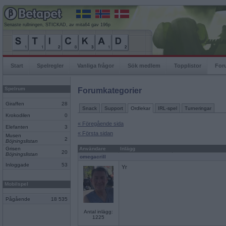
Senaste rullningen, STICKAD, av mita64 gav 196p
Start
Spelregler
Vanliga frågor
Sök medlem
Topplistor
For
Spelrum
Forumkategorier
Giraffen
28
Snack
Support
Ordlekar
IRL-spel
Turneringar
Krokodilen
0
« Föregående sida
Elefanten
3
« Första sidan
Musen
2
Böjningslistan
Grisen
Användare
Inlägg
20
Böjningslistan
omegacrill
Inloggade
53
Yr
Mobilspel
Pågående
18 535
Antal inlägg:
1225