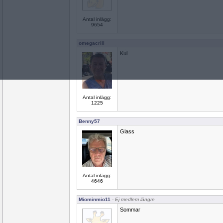
Antal inlägg:
9654
omegacrill
Kul
Antal inlägg:
1225
Benny57
Glass
Antal inlägg:
4646
Miominmio11
- Ej medlem längre
Sommar