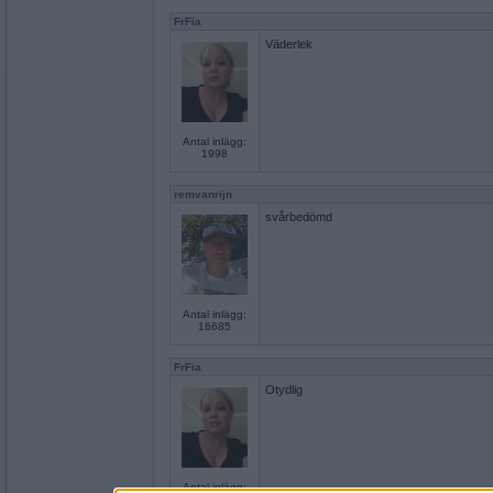
FrFia
Väderlek
Antal inlägg:
1998
remvanrijn
svårbedömd
Antal inlägg:
16685
FrFia
Otydlig
Antal inlägg: