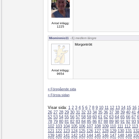
Antal inlägg:
1225
Miominmio11
- Ej medlem längre
Morgontrött
Antal inlägg:
9654
« Föregående sida
« Första sidan
Visar sida:
1
2
3
4
5
6
7
8
9
10
11
12
13
14
15
16
26
27
28
29
30
31
32
33
34
35
36
37
38
39
40
41
52
53
54
55
56
57
58
59
60
61
62
63
64
65
66
67
78
79
80
81
82
83
84
85
86
87
88
89
90
91
92
93
102
103
104
105
106
107
108
109
110
111
112
113
121
122
123
124
125
126
127
128
129
130
131
13
139
140
141
142
143
144
145
146
147
148
149
15