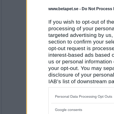
1998
www.betapet.se -
Do Not Process 
Miominmio11
- Ej medlem längre
Vag
If you wish to opt-out of the
processing of your personal
targeted advertising by us
Antal inlägg:
section to confirm your sel
9654
opt-out request is proces
FrFia
interest-based ads based o
Dag
us or personal information d
your opt-out. You may separ
disclosure of your personal
Antal inlägg:
IAB’s list of downstream pa
1998
also be disclosed by us to 
Miominmio11
- Ej medlem längre
Downstream Participants
th
Ljus
Personal Data Processing Opt Outs
third parties.
Google consents
Please note that this web