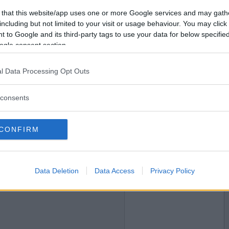
2020-09-12 10:54
Vill du bli
 that this website/app uses one or more Google services and may gath
medlem?
including but not limited to your visit or usage behaviour. You may click 
 to Google and its third-party tags to use your data for below specifi
Skapa nytt konto
ogle consent section.
l Data Processing Opt Outs
2020-09-12 14:37
consents
CONFIRM
2020-09-14 08:51
Data Deletion
Data Access
Privacy Policy