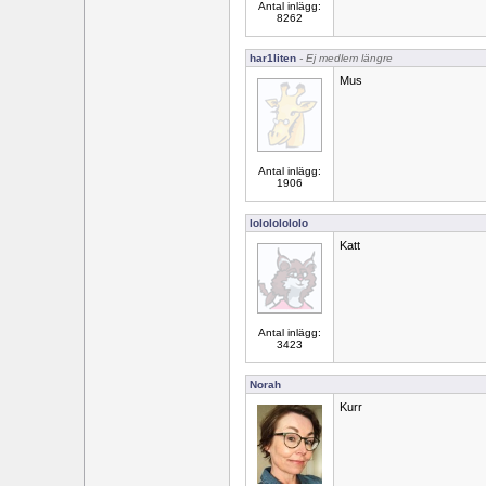
Antal inlägg:
8262
har1liten
- Ej medlem längre
Mus
Antal inlägg:
1906
lolololololo
Katt
Antal inlägg:
3423
Norah
Kurr