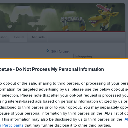
istor
Forum
Min sida
Sök i forumet
Inloggning
rneringar
Användare
et.se -
Do Not Process My Personal Information
Nästa sida »
Lösenord
Sista sidan »
to opt-out of the sale, sharing to third parties, or processing of your per
Kom ihåg mig
2020-09-12 10:40
formation for targeted advertising by us, please use the below opt-out s
Logga in
r selection. Please note that after your opt-out request is processed y
eing interest-based ads based on personal information utilized by us or
Glömt ditt lösenord?
Få ny aktiveringslänk
disclosed to third parties prior to your opt-out. You may separately opt-
losure of your personal information by third parties on the IAB’s list of
. This information may also be disclosed by us to third parties on the
IA
Betapet är gratis!
Participants
that may further disclose it to other third parties.