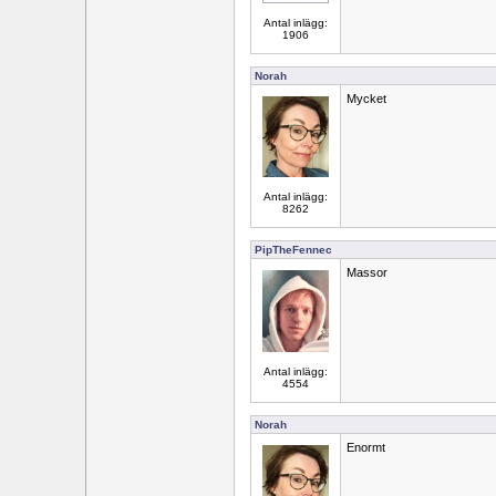
Antal inlägg:
1906
Norah
Mycket
Antal inlägg:
8262
PipTheFennec
Massor
Antal inlägg:
4554
Norah
Enormt