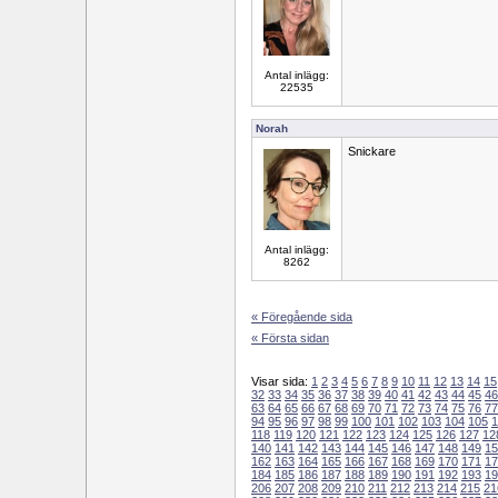
Antal inlägg:
22535
Norah
Snickare
Antal inlägg:
8262
« Föregående sida
« Första sidan
Visar sida:
1
2
3
4
5
6
7
8
9
10
11
12
13
14
15
32
33
34
35
36
37
38
39
40
41
42
43
44
45
46
63
64
65
66
67
68
69
70
71
72
73
74
75
76
77
94
95
96
97
98
99
100
101
102
103
104
105
1
118
119
120
121
122
123
124
125
126
127
12
140
141
142
143
144
145
146
147
148
149
15
162
163
164
165
166
167
168
169
170
171
17
184
185
186
187
188
189
190
191
192
193
19
206
207
208
209
210
211
212
213
214
215
21