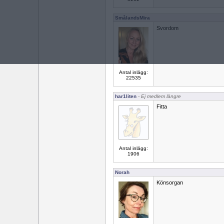
SmålandsMira
Svordom
Antal inlägg:
22535
har1liten
- Ej medlem längre
Fitta
Antal inlägg:
1906
Norah
Könsorgan