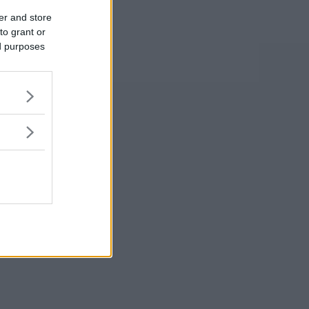
er and store
to grant or
ed purposes