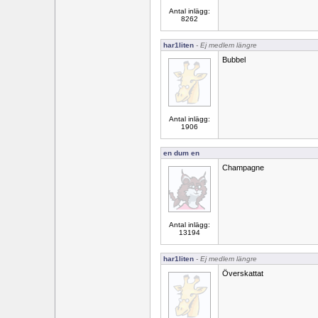
Antal inlägg:
8262
har1liten
- Ej medlem längre
Bubbel
Antal inlägg:
1906
en dum en
Champagne
Antal inlägg:
13194
har1liten
- Ej medlem längre
Överskattat