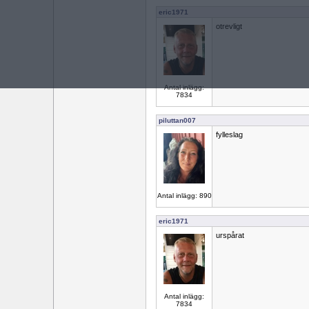
eric1971
otrevligt
Antal inlägg:
7834
piluttan007
fylleslag
Antal inlägg: 890
eric1971
urspårat
Antal inlägg:
7834