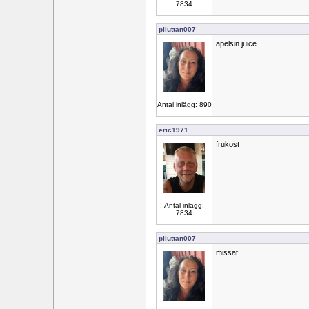
7834
piluttan007
apelsin juice
Antal inlägg: 890
eric1971
frukost
Antal inlägg:
7834
piluttan007
missat