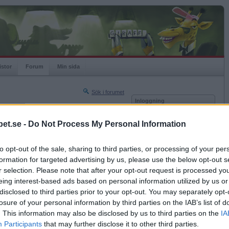
istor
Forum
Min sida
Sök i forumet
Inloggning
rneringar
Användare
et.se -
Do Not Process My Personal Information
Nästa sida »
Lösenord
Sista sidan »
to opt-out of the sale, sharing to third parties, or processing of your per
Kom ihåg mig
2011-06-16 10:16
formation for targeted advertising by us, please use the below opt-out s
Logga in
r selection. Please note that after your opt-out request is processed y
eing interest-based ads based on personal information utilized by us or
Glömt ditt lösenord?
Få ny aktiveringslänk
disclosed to third parties prior to your opt-out. You may separately opt-
losure of your personal information by third parties on the IAB’s list of
. This information may also be disclosed by us to third parties on the
IA
Betapet är gratis!
Participants
that may further disclose it to other third parties.