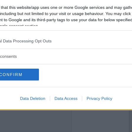
2011-06-16 10:18
Vill du bli
 that this website/app uses one or more Google services and may gath
medlem?
including but not limited to your visit or usage behaviour. You may click 
 to Google and its third-party tags to use your data for below specifi
Skapa nytt konto
ogle consent section.
l Data Processing Opt Outs
2011-06-16 10:19
consents
CONFIRM
2011-06-16 10:23
Data Deletion
Data Access
Privacy Policy