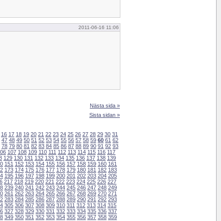
2011-06-16 11:06
Nästa sida »
Sista sidan »
16
17
18
19
20
21
22
23
24
25
26
27
28
29
30
31
47
48
49
50
51
52
53
54
55
56
57
58
59
60
61
62
78
79
80
81
82
83
84
85
86
87
88
89
90
91
92
93
06
107
108
109
110
111
112
113
114
115
116
117
8
129
130
131
132
133
134
135
136
137
138
139
0
151
152
153
154
155
156
157
158
159
160
161
2
173
174
175
176
177
178
179
180
181
182
183
4
195
196
197
198
199
200
201
202
203
204
205
6
217
218
219
220
221
222
223
224
225
226
227
8
239
240
241
242
243
244
245
246
247
248
249
0
261
262
263
264
265
266
267
268
269
270
271
2
283
284
285
286
287
288
289
290
291
292
293
4
305
306
307
308
309
310
311
312
313
314
315
6
327
328
329
330
331
332
333
334
335
336
337
8
349
350
351
352
353
354
355
356
357
358
359