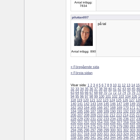
Antal inlägg:
7834
piluttan007
på tal
Antal inlägg: 890
« Föregående sida
« Första sidan
Visar sida:
1
2
3
4
5
6
7
8
9
10
11
12
13
14
15
32
33
34
35
36
37
38
39
40
41
42
43
44
45
46
63
64
65
66
67
68
69
70
71
72
73
74
75
76
77
94
95
96
97
98
99
100
101
102
103
104
105
1
118
119
120
121
122
123
124
125
126
127
12
140
141
142
143
144
145
146
147
148
149
15
162
163
164
165
166
167
168
169
170
171
17
184
185
186
187
188
189
190
191
192
193
19
206
207
208
209
210
211
212
213
214
215
21
228
229
230
231
232
233
234
235
236
237
23
250
251
252
253
254
255
256
257
258
259
26
272
273
274
275
276
277
278
279
280
281
28
294
295
296
297
298
299
300
301
302
303
30
316
317
318
319
320
321
322
323
324
325
32
338
339
340
341
342
343
344
345
346
347
34