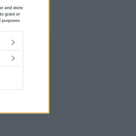
er and store
to grant or
ed purposes