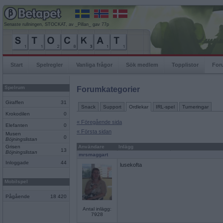
Senaste rullningen, STOCKAT, av _Pillan_ gav 77p
Start
Spelregler
Vanliga frågor
Sök medlem
Topplistor
For
Spelrum
Forumkategorier
Giraffen
31
Snack
Support
Ordlekar
IRL-spel
Turneringar
Krokodilen
0
« Föregående sida
Elefanten
0
« Första sidan
Musen
0
Böjningslistan
Grisen
Användare
Inlägg
13
Böjningslistan
mrsmaggart
Inloggade
44
lusekofta
Mobilspel
Pågående
18 420
Antal inlägg:
7928