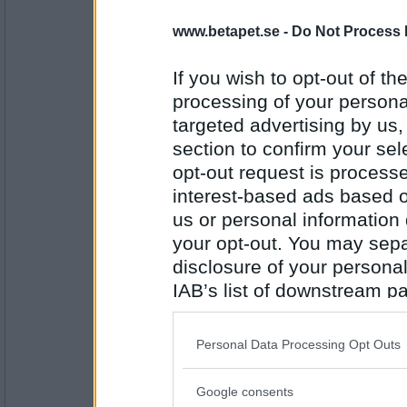
7928
www.betapet.se -
Do Not Process 
Mimikryp
humor
If you wish to opt-out of the
processing of your personal
targeted advertising by us
Antal inlägg:
section to confirm your sel
9057
opt-out request is proces
mrsmaggart
interest-based ads based o
torr
us or personal information d
your opt-out. You may separ
disclosure of your personal
Antal inlägg:
IAB’s list of downstream pa
7928
also be disclosed by us to 
dinodog
Downstream Participants
th
potatismjöl
Personal Data Processing Opt Outs
third parties.
Google consents
Please note that this web