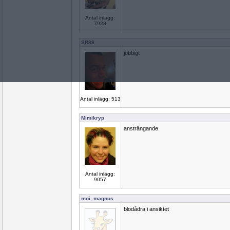
Antal inlägg:
7928
SR88
jobbigt
Antal inlägg: 513
Mimikryp
ansträngande
Antal inlägg:
9057
moi_magnus
blodådra i ansiktet