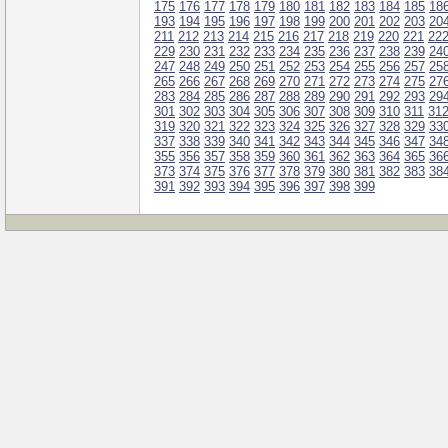
175
176
177
178
179
180
181
182
183
184
185
18
193
194
195
196
197
198
199
200
201
202
203
20
211
212
213
214
215
216
217
218
219
220
221
22
229
230
231
232
233
234
235
236
237
238
239
24
247
248
249
250
251
252
253
254
255
256
257
25
265
266
267
268
269
270
271
272
273
274
275
27
283
284
285
286
287
288
289
290
291
292
293
29
301
302
303
304
305
306
307
308
309
310
311
31
319
320
321
322
323
324
325
326
327
328
329
33
337
338
339
340
341
342
343
344
345
346
347
34
355
356
357
358
359
360
361
362
363
364
365
36
373
374
375
376
377
378
379
380
381
382
383
38
391
392
393
394
395
396
397
398
399