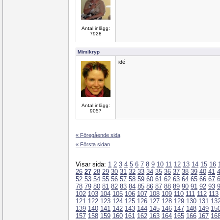
Antal inlägg:
7928
Mimikryp
idé
Antal inlägg:
9057
« Föregående sida
« Första sidan
Visar sida:
1
2
3
4
5
6
7
8
9
10
11
12
13
14
15
16
26
27
28
29
30
31
32
33
34
35
36
37
38
39
40
41
52
53
54
55
56
57
58
59
60
61
62
63
64
65
66
67
78
79
80
81
82
83
84
85
86
87
88
89
90
91
92
93
102
103
104
105
106
107
108
109
110
111
112
113
121
122
123
124
125
126
127
128
129
130
131
13
139
140
141
142
143
144
145
146
147
148
149
15
157
158
159
160
161
162
163
164
165
166
167
16