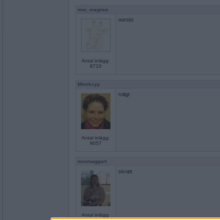
moi_magnus
norskt
Antal inlägg:
8710
Mimikryp
roligt
Antal inlägg:
9057
mrsmaggart
skratt
Antal inlägg: