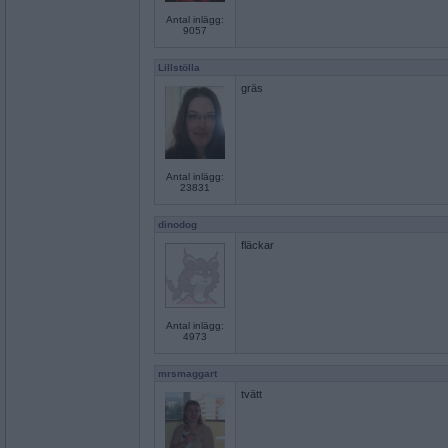
Antal inlägg:
9057
Lillstölla
gräs
Antal inlägg:
23831
dinodog
fläckar
Antal inlägg:
4973
mrsmaggart
tvätt