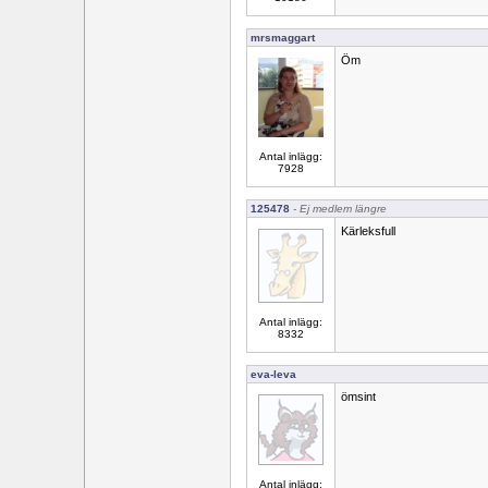
mrsmaggart
Öm
Antal inlägg:
7928
125478
- Ej medlem längre
Kärleksfull
Antal inlägg:
8332
eva-leva
ömsint
Antal inlägg: