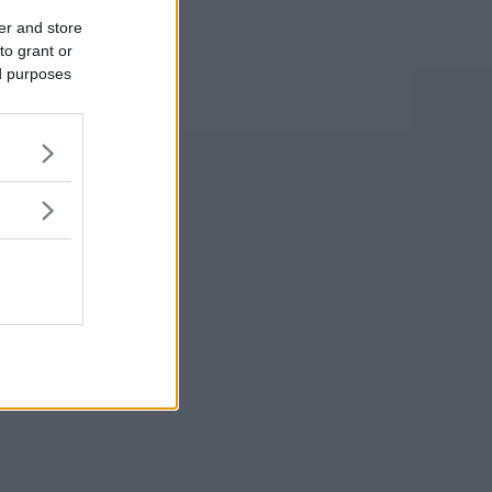
er and store
to grant or
ed purposes