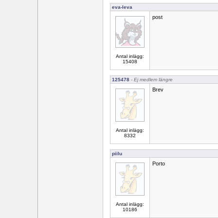
eva-leva
post
Antal inlägg:
15408
125478
- Ej medlem längre
Brev
Antal inlägg:
8332
piilu
Porto
Antal inlägg:
10186