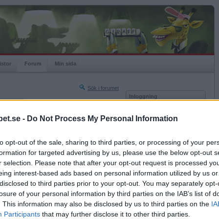
istor
Forum
Min sida
Sök i forumet
Inloggning
rneringar
Användare
et.se -
Do Not Process My Personal Information
Nästa sida »
Lösenord
Sista sidan »
to opt-out of the sale, sharing to third parties, or processing of your per
Kom ihåg mig
2013-03-05 12:38
formation for targeted advertising by us, please use the below opt-out s
Logga in
r selection. Please note that after your opt-out request is processed y
eing interest-based ads based on personal information utilized by us or
Glömt ditt lösenord?
Få ny aktiveringslänk
disclosed to third parties prior to your opt-out. You may separately opt-
losure of your personal information by third parties on the IAB’s list of
. This information may also be disclosed by us to third parties on the
IA
Betapet är gratis!
Participants
that may further disclose it to other third parties.