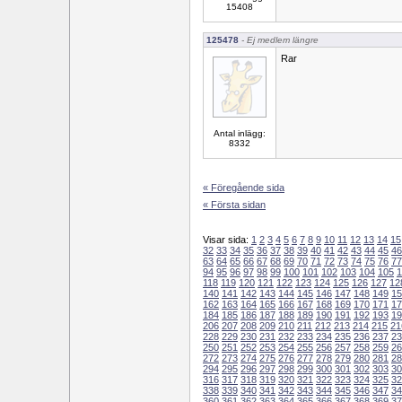
15408
125478
- Ej medlem längre
Rar
Antal inlägg:
8332
« Föregående sida
« Första sidan
Visar sida:
1
2
3
4
5
6
7
8
9
10
11
12
13
14
15
32
33
34
35
36
37
38
39
40
41
42
43
44
45
46
63
64
65
66
67
68
69
70
71
72
73
74
75
76
77
94
95
96
97
98
99
100
101
102
103
104
105
1
118
119
120
121
122
123
124
125
126
127
12
140
141
142
143
144
145
146
147
148
149
15
162
163
164
165
166
167
168
169
170
171
17
184
185
186
187
188
189
190
191
192
193
19
206
207
208
209
210
211
212
213
214
215
21
228
229
230
231
232
233
234
235
236
237
23
250
251
252
253
254
255
256
257
258
259
26
272
273
274
275
276
277
278
279
280
281
28
294
295
296
297
298
299
300
301
302
303
30
316
317
318
319
320
321
322
323
324
325
32
338
339
340
341
342
343
344
345
346
347
34
360
361
362
363
364
365
366
367
368
369
37