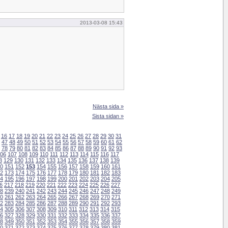
2013-03-08 15:43
Nästa sida »
Sista sidan »
16
17
18
19
20
21
22
23
24
25
26
27
28
29
30
31
47
48
49
50
51
52
53
54
55
56
57
58
59
60
61
62
78
79
80
81
82
83
84
85
86
87
88
89
90
91
92
93
06
107
108
109
110
111
112
113
114
115
116
117
8
129
130
131
132
133
134
135
136
137
138
139
0
151
152
153
154
155
156
157
158
159
160
161
2
173
174
175
176
177
178
179
180
181
182
183
4
195
196
197
198
199
200
201
202
203
204
205
6
217
218
219
220
221
222
223
224
225
226
227
8
239
240
241
242
243
244
245
246
247
248
249
0
261
262
263
264
265
266
267
268
269
270
271
2
283
284
285
286
287
288
289
290
291
292
293
4
305
306
307
308
309
310
311
312
313
314
315
6
327
328
329
330
331
332
333
334
335
336
337
8
349
350
351
352
353
354
355
356
357
358
359
0
371
372
373
374
375
376
377
378
379
380
381