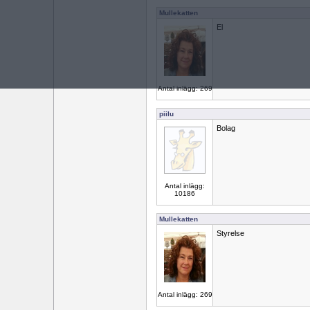
Mullekatten
El
Antal inlägg: 269
piilu
Bolag
Antal inlägg:
10186
Mullekatten
Styrelse
Antal inlägg: 269