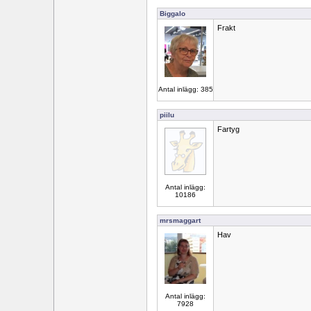
Biggalo
Frakt
Antal inlägg: 385
piilu
Fartyg
Antal inlägg:
10186
mrsmaggart
Hav
Antal inlägg:
7928