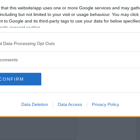
2013-03-05 15:37
Vill du bli
 that this website/app uses one or more Google services and may gath
medlem?
including but not limited to your visit or usage behaviour. You may click 
 to Google and its third-party tags to use your data for below specifi
Skapa nytt konto
ogle consent section.
l Data Processing Opt Outs
2013-03-05 21:43
consents
CONFIRM
2013-03-05 22:38
Data Deletion
Data Access
Privacy Policy