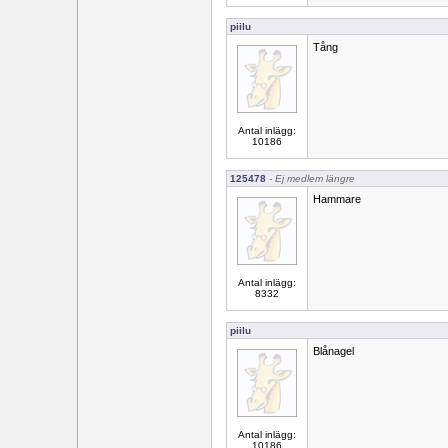
piilu
Tång
Antal inlägg:
10186
125478
- Ej medlem längre
Hammare
Antal inlägg:
8332
piilu
Blånagel
Antal inlägg:
10186