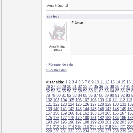
Antal inlägg: 11
eva-leva
Fräknar
Antal inlägg:
15408
« Föregående sida
« Första sidan
Visar sida:
1
2
3
4
5
6
7
8
9
10
11
12
13
14
15
16
26
27
28
29
30
31
32
33
34
35
36
37
38
39
40
41
52
53
54
55
56
57
58
59
60
61
62
63
64
65
66
67
78
79
80
81
82
83
84
85
86
87
88
89
90
91
92
93
102
103
104
105
106
107
108
109
110
111
112
113
121
122
123
124
125
126
127
128
129
130
131
13
139
140
141
142
143
144
145
146
147
148
149
15
157
158
159
160
161
162
163
164
165
166
167
16
175
176
177
178
179
180
181
182
183
184
185
18
193
194
195
196
197
198
199
200
201
202
203
20
211
212
213
214
215
216
217
218
219
220
221
22
229
230
231
232
233
234
235
236
237
238
239
24