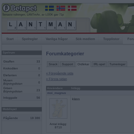
Senaste rullningen, LANTmAn, av LOOK gav 71p
Start
Spelregler
Vanliga frågor
Sök medlem
Topplistor
For
Spelrum
Forumkategorier
Giraffen
33
Snack
Support
Ordlekar
IRL-spel
Turneringar
Krokodilen
0
« Föregående sida
Elefanten
0
« Första sidan
Musen
0
Böjningslistan
Grisen
Användare
Inlägg
23
Böjningslistan
moi_magnus
Inloggade
56
klass
Mobilspel
Pågående
18 386
Antal inlägg:
8710