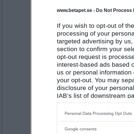
MiaMarengo
- Ej medlem längre
www.betapet.se -
Do Not Process 
knytnävar
If you wish to opt-out of the
processing of your personal
targeted advertising by us
Antal inlägg:
1352
section to confirm your sel
lewarcher
opt-out request is proces
Rallarsving
interest-based ads based o
us or personal information d
your opt-out. You may separ
Antal inlägg:
disclosure of your personal
2035
IAB’s list of downstream pa
Näva
also be disclosed by us to 
gällivarehäng
Downstream Participants
th
Personal Data Processing Opt Outs
third parties.
Google consents
Please note that this web
Antal inlägg: 835