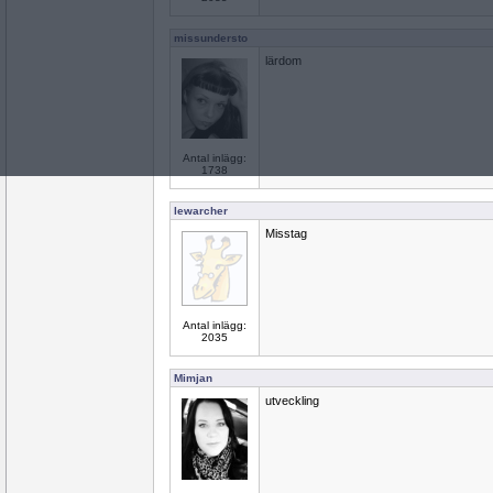
missundersto
lärdom
Antal inlägg:
1738
lewarcher
Misstag
Antal inlägg:
2035
Mimjan
utveckling