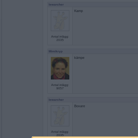
lewarcher
Kamp
Antal inlägg:
2035
Mimikryp
kämpe
Antal inlägg:
9057
lewarcher
Boxare
Antal inlägg:
2035