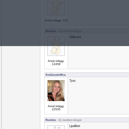
Antal inlägg: 123
Rombis
- Ej medlem längre
Stillsamt
Antal inlägg:
12458
SmålandsMira
Tyst
Antal inlägg:
22535
Rombis
- Ej medlem längre
Ljudlöst