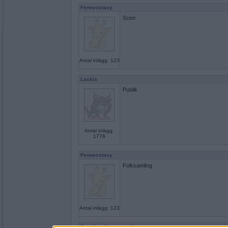
Fennecstasy
Scen
Antal inlägg: 123
Lackia
Publik
Antal inlägg:
1778
Fennecstasy
Folksamling
Antal inlägg: 123
Rombis
- Ej medlem längre