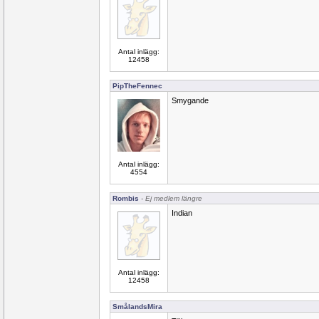
Antal inlägg:
12458
PipTheFennec
Smygande
Antal inlägg:
4554
Rombis
- Ej medlem längre
Indian
Antal inlägg:
12458
SmålandsMira