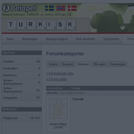
Senaste rullningen, TURkISK, av Tommy 1979 gav 72p
Start
Spelregler
Vanliga frågor
Sök medlem
Topplistor
For
Spelrum
Forumkategorier
Giraffen
46
Snack
Support
Ordlekar
IRL-spel
Turneringar
Krokodilen
0
« Föregående sida
Elefanten
0
« Första sidan
Musen
0
Böjningslistan
Grisen
Användare
Inlägg
21
Böjningslistan
Rombis
- Ej medlem längre
Inloggade
67
Catwalk
Mobilspel
Pågående
18 510
Antal inlägg:
12458