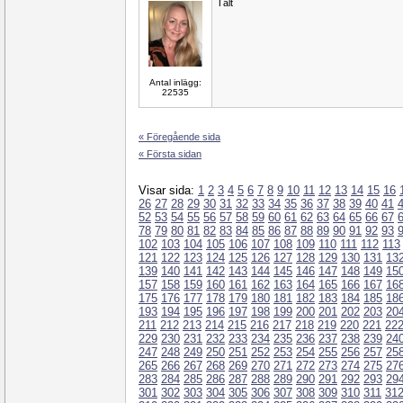
Tält
Antal inlägg:
22535
« Föregående sida
« Första sidan
Visar sida:
1
2
3
4
5
6
7
8
9
10
11
12
13
14
15
16
26
27
28
29
30
31
32
33
34
35
36
37
38
39
40
41
52
53
54
55
56
57
58
59
60
61
62
63
64
65
66
67
78
79
80
81
82
83
84
85
86
87
88
89
90
91
92
93
102
103
104
105
106
107
108
109
110
111
112
113
121
122
123
124
125
126
127
128
129
130
131
13
139
140
141
142
143
144
145
146
147
148
149
15
157
158
159
160
161
162
163
164
165
166
167
16
175
176
177
178
179
180
181
182
183
184
185
18
193
194
195
196
197
198
199
200
201
202
203
20
211
212
213
214
215
216
217
218
219
220
221
22
229
230
231
232
233
234
235
236
237
238
239
24
247
248
249
250
251
252
253
254
255
256
257
25
265
266
267
268
269
270
271
272
273
274
275
27
283
284
285
286
287
288
289
290
291
292
293
29
301
302
303
304
305
306
307
308
309
310
311
31