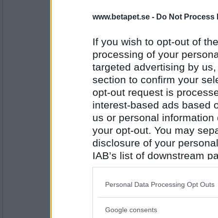
Myller
www.betapet.se -
Do Not Process 
If you wish to opt-out of the
Antal inlägg:
processing of your personal
12458
targeted advertising by us
Fennecstasy
section to confirm your sel
Myror
opt-out request is proces
interest-based ads based o
us or personal information d
Antal inlägg: 123
your opt-out. You may separ
disclosure of your personal
Rombis
- Ej medlem längre
Stack
IAB’s list of downstream pa
also be disclosed by us to 
Downstream Participants
th
Personal Data Processing Opt Outs
third parties.
Antal inlägg:
12458
Google consents
Please note that this web
Fennecstasy