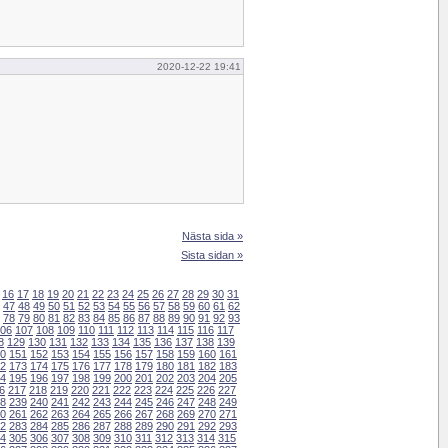
2020-12-22 19:41
Nästa sida »
Sista sidan »
16
17
18
19
20
21
22
23
24
25
26
27
28
29
30
31
47
48
49
50
51
52
53
54
55
56
57
58
59
60
61
62
78
79
80
81
82
83
84
85
86
87
88
89
90
91
92
93
06
107
108
109
110
111
112
113
114
115
116
117
8
129
130
131
132
133
134
135
136
137
138
139
0
151
152
153
154
155
156
157
158
159
160
161
2
173
174
175
176
177
178
179
180
181
182
183
4
195
196
197
198
199
200
201
202
203
204
205
6
217
218
219
220
221
222
223
224
225
226
227
8
239
240
241
242
243
244
245
246
247
248
249
0
261
262
263
264
265
266
267
268
269
270
271
2
283
284
285
286
287
288
289
290
291
292
293
4
305
306
307
308
309
310
311
312
313
314
315