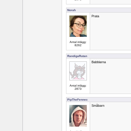
Norah
Prata
Antal inlägg:
8262
RandigaRutan
Babblarna
Antal inlägg:
2873
PipTheFennec
Småbarn