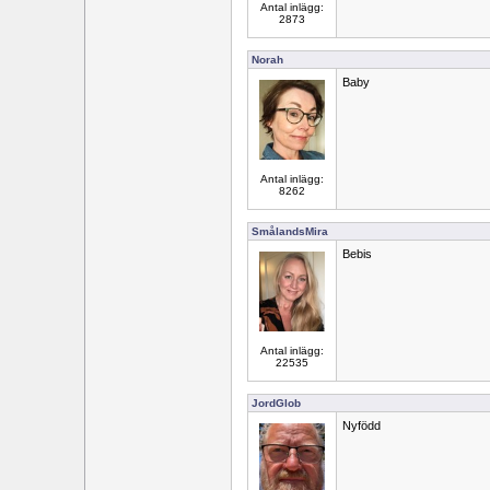
Antal inlägg:
2873
Norah
Baby
Antal inlägg:
8262
SmålandsMira
Bebis
Antal inlägg:
22535
JordGlob
Nyfödd