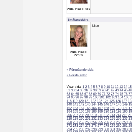
Antal inlägg: 457
SmålandsMira
Liten
Antal inlägg:
22535
« Föregående sida
« Första sidan
Visar sida:
1
2
3
4
5
6
7
8
9
10
11
12
13
14
15
32
33
34
35
36
37
38
39
40
41
42
43
44
45
46
63
64
65
66
67
68
69
70
71
72
73
74
75
76
77
94
95
96
97
98
99
100
101
102
103
104
105
1
118
119
120
121
122
123
124
125
126
127
12
140
141
142
143
144
145
146
147
148
149
15
162
163
164
165
166
167
168
169
170
171
17
184
185
186
187
188
189
190
191
192
193
19
206
207
208
209
210
211
212
213
214
215
21
228
229
230
231
232
233
234
235
236
237
23
250
251
252
253
254
255
256
257
258
259
26
272
273
274
275
276
277
278
279
280
281
28
294
295
296
297
298
299
300
301
302
303
30