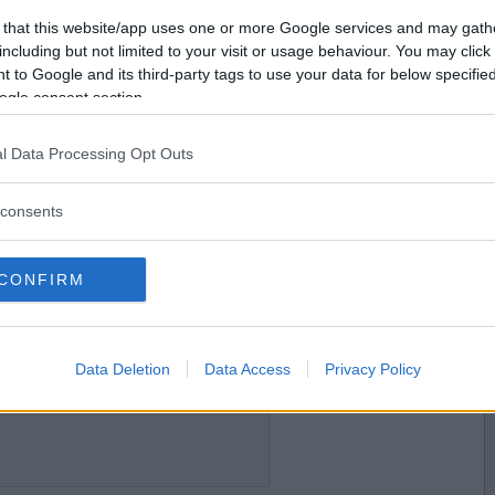
2020-12-19 02:43
Vill du bli
 that this website/app uses one or more Google services and may gath
medlem?
including but not limited to your visit or usage behaviour. You may click 
 to Google and its third-party tags to use your data for below specifi
Skapa nytt konto
ogle consent section.
l Data Processing Opt Outs
2020-12-19 07:20
consents
CONFIRM
2020-12-19 10:40
Data Deletion
Data Access
Privacy Policy