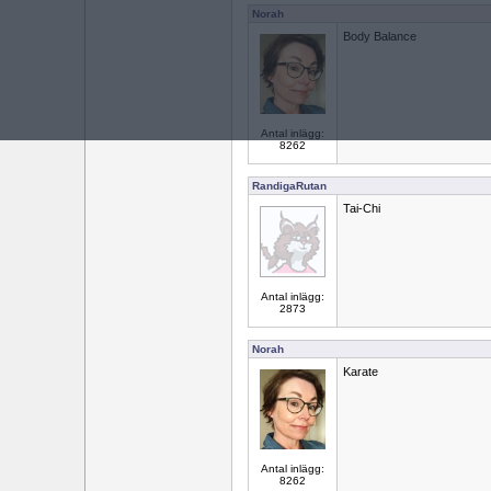
Norah
Body Balance
Antal inlägg:
8262
RandigaRutan
Tai-Chi
Antal inlägg:
2873
Norah
Karate
Antal inlägg:
8262