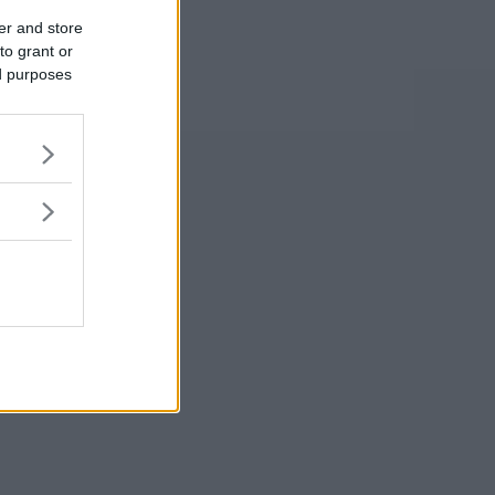
er and store
to grant or
ed purposes