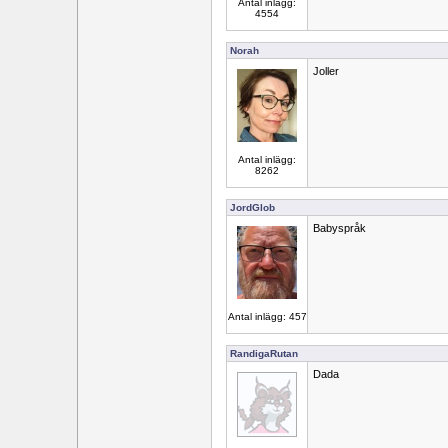
Antal inlägg:
4554
Norah
Joller
Antal inlägg:
8262
JordGlob
Babyspråk
Antal inlägg: 457
RandigaRutan
Dada