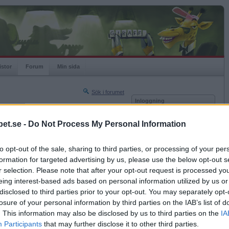
istor
Forum
Min sida
Sök i forumet
Inloggning
rneringar
Användare
et.se -
Do Not Process My Personal Information
Nästa sida »
Lösenord
Sista sidan »
to opt-out of the sale, sharing to third parties, or processing of your per
Kom ihåg mig
2020-12-18 16:52
formation for targeted advertising by us, please use the below opt-out s
Logga in
r selection. Please note that after your opt-out request is processed y
eing interest-based ads based on personal information utilized by us or
Glömt ditt lösenord?
Få ny aktiveringslänk
disclosed to third parties prior to your opt-out. You may separately opt-
losure of your personal information by third parties on the IAB’s list of
. This information may also be disclosed by us to third parties on the
IA
Betapet är gratis!
Participants
that may further disclose it to other third parties.