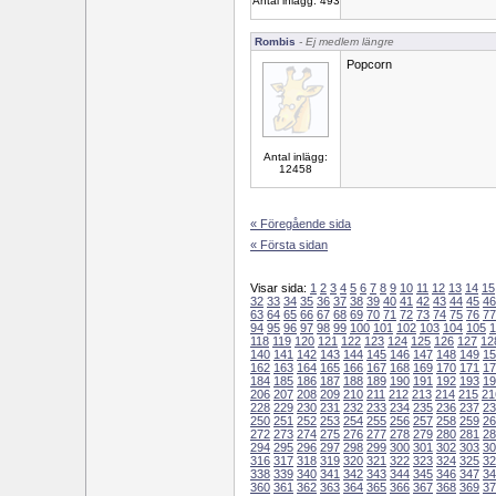
Antal inlägg: 493
Rombis
- Ej medlem längre
Popcorn
Antal inlägg:
12458
« Föregående sida
« Första sidan
Visar sida:
1
2
3
4
5
6
7
8
9
10
11
12
13
14
15
32
33
34
35
36
37
38
39
40
41
42
43
44
45
46
63
64
65
66
67
68
69
70
71
72
73
74
75
76
77
94
95
96
97
98
99
100
101
102
103
104
105
1
118
119
120
121
122
123
124
125
126
127
12
140
141
142
143
144
145
146
147
148
149
15
162
163
164
165
166
167
168
169
170
171
17
184
185
186
187
188
189
190
191
192
193
19
206
207
208
209
210
211
212
213
214
215
21
228
229
230
231
232
233
234
235
236
237
23
250
251
252
253
254
255
256
257
258
259
26
272
273
274
275
276
277
278
279
280
281
28
294
295
296
297
298
299
300
301
302
303
30
316
317
318
319
320
321
322
323
324
325
32
338
339
340
341
342
343
344
345
346
347
34
360
361
362
363
364
365
366
367
368
369
37