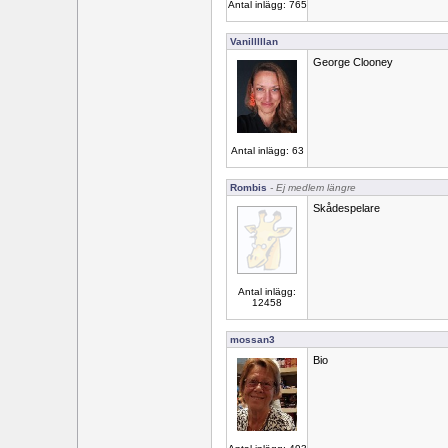
Antal inlägg: 765
Vanilllllan
George Clooney
Antal inlägg: 63
Rombis
- Ej medlem längre
Skådespelare
Antal inlägg:
12458
mossan3
Bio