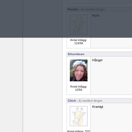
Rombis
- Ej medlem längre
Kyss
Antal inlägg:
12458
Silvertösen
Hångel
Antal inlägg:
1059
Chich
- Ej medlem längre
Kramigt
Antal inlägg: 531