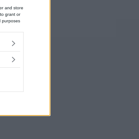
er and store
to grant or
ed purposes