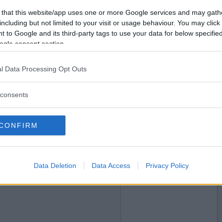
2023-09-10 19:18
Vill du bli
 that this website/app uses one or more Google services and may gath
medlem?
including but not limited to your visit or usage behaviour. You may click 
 to Google and its third-party tags to use your data for below specifi
Skapa nytt konto
ogle consent section.
l Data Processing Opt Outs
2023-09-10 19:30
consents
CONFIRM
2023-09-10 20:22
Data Deletion
Data Access
Privacy Policy