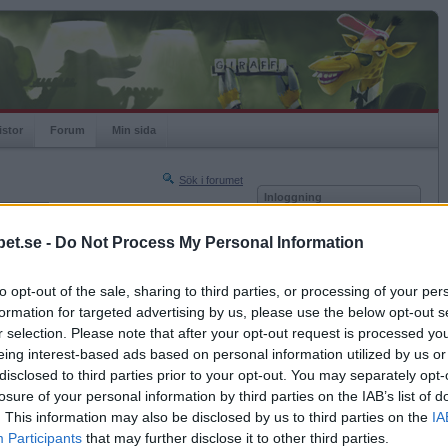
istor
Forum
Min sida
Sök i forumet
Inloggning
rneringar
Användare
et.se -
Do Not Process My Personal Information
Nästa sida »
Lösenord
Sista sidan »
to opt-out of the sale, sharing to third parties, or processing of your per
Kom ihåg mig
2023-09-09 12:02
formation for targeted advertising by us, please use the below opt-out s
Logga in
r selection. Please note that after your opt-out request is processed y
eing interest-based ads based on personal information utilized by us or
Glömt ditt lösenord?
Få ny aktiveringslänk
disclosed to third parties prior to your opt-out. You may separately opt-
losure of your personal information by third parties on the IAB’s list of
. This information may also be disclosed by us to third parties on the
IA
Betapet är gratis!
Participants
that may further disclose it to other third parties.