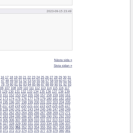
2023-09-15 23:49
Nästa sida »
Sista sidan »
16
17
18
19
20
21
22
23
24
25
26
27
28
29
30
31
47
48
49
50
51
52
53
54
55
56
57
58
59
60
61
62
78
79
80
81
82
83
84
85
86
87
88
89
90
91
92
93
06
107
108
109
110
111
112
113
114
115
116
117
8
129
130
131
132
133
134
135
136
137
138
139
0
151
152
153
154
155
156
157
158
159
160
161
2
173
174
175
176
177
178
179
180
181
182
183
4
195
196
197
198
199
200
201
202
203
204
205
6
217
218
219
220
221
222
223
224
225
226
227
8
239
240
241
242
243
244
245
246
247
248
249
0
261
262
263
264
265
266
267
268
269
270
271
2
283
284
285
286
287
288
289
290
291
292
293
4
305
306
307
308
309
310
311
312
313
314
315
6
327
328
329
330
331
332
333
334
335
336
337
8
349
350
351
352
353
354
355
356
357
358
359
0
371
372
373
374
375
376
377
378
379
380
381