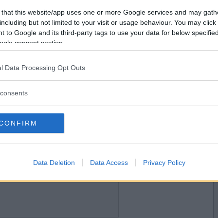
2021-07-19 02:48
Vill du bli
 that this website/app uses one or more Google services and may gath
medlem?
including but not limited to your visit or usage behaviour. You may click 
 to Google and its third-party tags to use your data for below specifi
Skapa nytt konto
ogle consent section.
l Data Processing Opt Outs
2021-07-19 13:18
consents
CONFIRM
2021-07-19 14:04
Data Deletion
Data Access
Privacy Policy