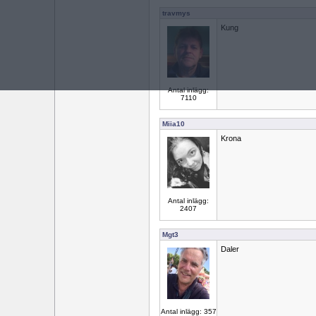
travmys
Kung
Antal inlägg:
7110
Miia10
Krona
Antal inlägg:
2407
Mgt3
Daler
Antal inlägg: 357