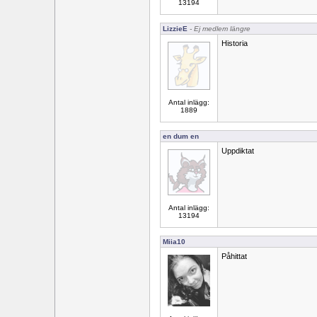
13194
LizzieE
- Ej medlem längre
Historia
Antal inlägg:
1889
en dum en
Uppdiktat
Antal inlägg:
13194
Miia10
Påhittat