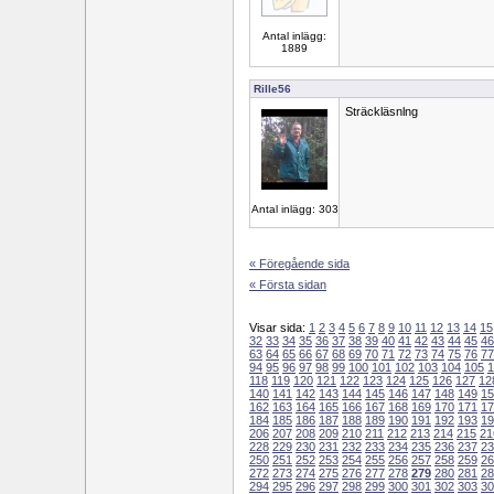
Antal inlägg:
1889
Rille56
Sträckläsnlng
Antal inlägg: 303
« Föregående sida
« Första sidan
Visar sida:
1
2
3
4
5
6
7
8
9
10
11
12
13
14
15
32
33
34
35
36
37
38
39
40
41
42
43
44
45
46
63
64
65
66
67
68
69
70
71
72
73
74
75
76
77
94
95
96
97
98
99
100
101
102
103
104
105
1
118
119
120
121
122
123
124
125
126
127
12
140
141
142
143
144
145
146
147
148
149
15
162
163
164
165
166
167
168
169
170
171
17
184
185
186
187
188
189
190
191
192
193
19
206
207
208
209
210
211
212
213
214
215
21
228
229
230
231
232
233
234
235
236
237
23
250
251
252
253
254
255
256
257
258
259
26
272
273
274
275
276
277
278
279
280
281
28
294
295
296
297
298
299
300
301
302
303
30