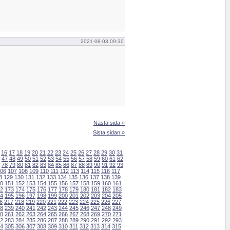
2021-08-03 09:30
Nästa sida »
Sista sidan »
16
17
18
19
20
21
22
23
24
25
26
27
28
29
30
31
47
48
49
50
51
52
53
54
55
56
57
58
59
60
61
62
78
79
80
81
82
83
84
85
86
87
88
89
90
91
92
93
06
107
108
109
110
111
112
113
114
115
116
117
8
129
130
131
132
133
134
135
136
137
138
139
0
151
152
153
154
155
156
157
158
159
160
161
2
173
174
175
176
177
178
179
180
181
182
183
4
195
196
197
198
199
200
201
202
203
204
205
6
217
218
219
220
221
222
223
224
225
226
227
8
239
240
241
242
243
244
245
246
247
248
249
0
261
262
263
264
265
266
267
268
269
270
271
2
283
284
285
286
287
288
289
290
291
292
293
4
305
306
307
308
309
310
311
312
313
314
315