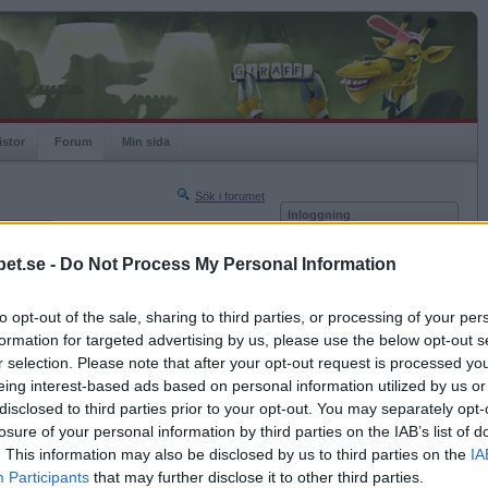
istor
Forum
Min sida
Sök i forumet
Inloggning
rneringar
Användare
et.se -
Do Not Process My Personal Information
Nästa sida »
Lösenord
Sista sidan »
to opt-out of the sale, sharing to third parties, or processing of your per
Kom ihåg mig
2021-07-18 18:33
formation for targeted advertising by us, please use the below opt-out s
Logga in
r selection. Please note that after your opt-out request is processed y
eing interest-based ads based on personal information utilized by us or
Glömt ditt lösenord?
Få ny aktiveringslänk
disclosed to third parties prior to your opt-out. You may separately opt-
losure of your personal information by third parties on the IAB’s list of
. This information may also be disclosed by us to third parties on the
IA
Betapet är gratis!
Participants
that may further disclose it to other third parties.