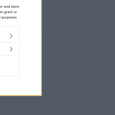
er and store
to grant or
ed purposes