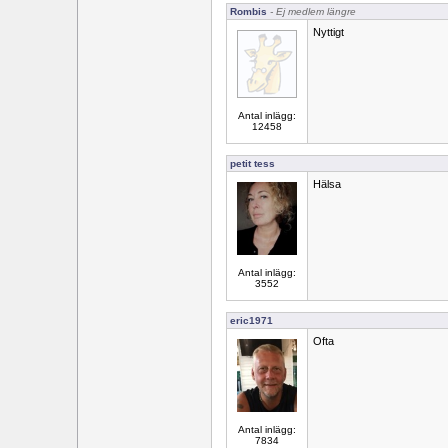
Rombis
- Ej medlem längre
Nyttigt
Antal inlägg:
12458
petit tess
Hälsa
Antal inlägg:
3552
eric1971
Ofta
Antal inlägg:
7834