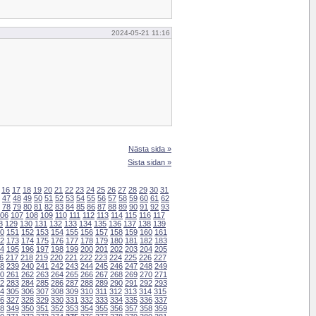
2024-05-21 11:16
Nästa sida »
Sista sidan »
16
17
18
19
20
21
22
23
24
25
26
27
28
29
30
31
47
48
49
50
51
52
53
54
55
56
57
58
59
60
61
62
78
79
80
81
82
83
84
85
86
87
88
89
90
91
92
93
06
107
108
109
110
111
112
113
114
115
116
117
8
129
130
131
132
133
134
135
136
137
138
139
0
151
152
153
154
155
156
157
158
159
160
161
2
173
174
175
176
177
178
179
180
181
182
183
4
195
196
197
198
199
200
201
202
203
204
205
6
217
218
219
220
221
222
223
224
225
226
227
8
239
240
241
242
243
244
245
246
247
248
249
0
261
262
263
264
265
266
267
268
269
270
271
2
283
284
285
286
287
288
289
290
291
292
293
4
305
306
307
308
309
310
311
312
313
314
315
6
327
328
329
330
331
332
333
334
335
336
337
8
349
350
351
352
353
354
355
356
357
358
359