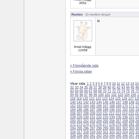
3552
Rombis
- Ej medlem längre
Is
Antal inlägg:
12458
« Föregående sida
« Första sidan
Visar sida:
1
2
3
4
5
6
7
8
9
10
11
12
13
14
15
32
33
34
35
36
37
38
39
40
41
42
43
44
45
46
63
64
65
66
67
68
69
70
71
72
73
74
75
76
77
94
95
96
97
98
99
100
101
102
103
104
105
1
118
119
120
121
122
123
124
125
126
127
12
140
141
142
143
144
145
146
147
148
149
15
162
163
164
165
166
167
168
169
170
171
17
184
185
186
187
188
189
190
191
192
193
19
206
207
208
209
210
211
212
213
214
215
21
228
229
230
231
232
233
234
235
236
237
23
250
251
252
253
254
255
256
257
258
259
26
272
273
274
275
276
277
278
279
280
281
28
294
295
296
297
298
299
300
301
302
303
30
316
317
318
319
320
321
322
323
324
325
32
338
339
340
341
342
343
344
345
346
347
34