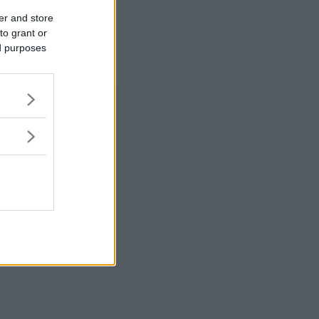
er and store
to grant or
ed purposes