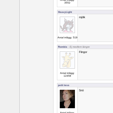
3552
HeavyLight
mjölk
Antal inlägg: 519
Rombis
- Ej medlem längre
Flingor
Antal inlägg:
12458
petit tess
Snö
Antal inlägg: