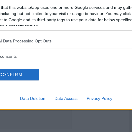
2024-05-16 01:07
Vill du bli
 that this website/app uses one or more Google services and may gath
medlem?
including but not limited to your visit or usage behaviour. You may click 
 to Google and its third-party tags to use your data for below specifi
Skapa nytt konto
ogle consent section.
l Data Processing Opt Outs
2024-05-16 11:04
consents
CONFIRM
2024-05-16 13:55
Data Deletion
Data Access
Privacy Policy