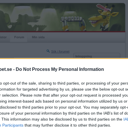
istor
Forum
Min sida
Sök i forumet
Inloggning
rneringar
Användare
et.se -
Do Not Process My Personal Information
Nästa sida »
Lösenord
Sista sidan »
to opt-out of the sale, sharing to third parties, or processing of your per
Kom ihåg mig
2024-05-15 20:45
formation for targeted advertising by us, please use the below opt-out s
Logga in
r selection. Please note that after your opt-out request is processed y
eing interest-based ads based on personal information utilized by us or
Glömt ditt lösenord?
Få ny aktiveringslänk
disclosed to third parties prior to your opt-out. You may separately opt-
losure of your personal information by third parties on the IAB’s list of
. This information may also be disclosed by us to third parties on the
IA
Betapet är gratis!
Participants
that may further disclose it to other third parties.