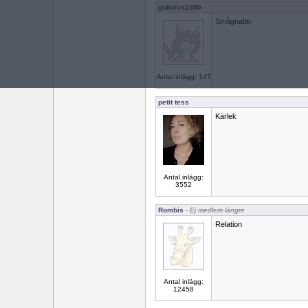
gullviva1980
Smågnabb
Antal inlägg: 147
petit tess
Kärlek
Antal inlägg:
3552
Rombis
- Ej medlem längre
Relation
Antal inlägg:
12458