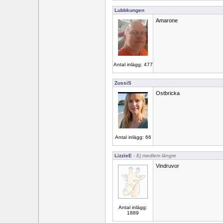
Lubbkungen
Amarone
Antal inlägg: 477
ZussiS
Ostbricka
Antal inlägg: 66
LizzieE
- Ej medlem längre
Vindruvor
Antal inlägg:
1889