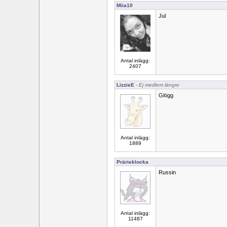
Miia10
Jul
Antal inlägg:
2407
LizzieE
- Ej medlem längre
Glögg
Antal inlägg:
1889
Prärieklocka
Russin
Antal inlägg:
11487