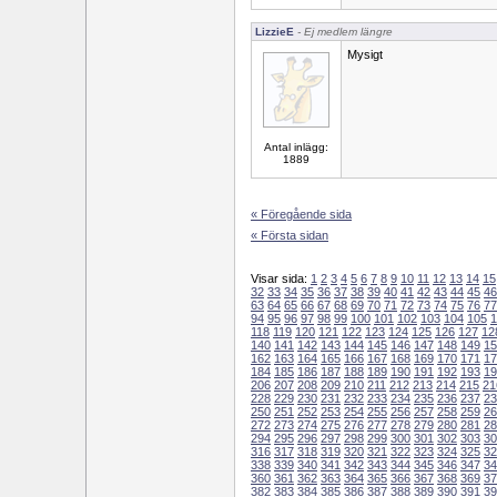
LizzieE
- Ej medlem längre
Mysigt
Antal inlägg:
1889
« Föregående sida
« Första sidan
Visar sida:
1
2
3
4
5
6
7
8
9
10
11
12
13
14
15
32
33
34
35
36
37
38
39
40
41
42
43
44
45
46
63
64
65
66
67
68
69
70
71
72
73
74
75
76
77
94
95
96
97
98
99
100
101
102
103
104
105
1
118
119
120
121
122
123
124
125
126
127
12
140
141
142
143
144
145
146
147
148
149
15
162
163
164
165
166
167
168
169
170
171
17
184
185
186
187
188
189
190
191
192
193
19
206
207
208
209
210
211
212
213
214
215
21
228
229
230
231
232
233
234
235
236
237
23
250
251
252
253
254
255
256
257
258
259
26
272
273
274
275
276
277
278
279
280
281
28
294
295
296
297
298
299
300
301
302
303
30
316
317
318
319
320
321
322
323
324
325
32
338
339
340
341
342
343
344
345
346
347
34
360
361
362
363
364
365
366
367
368
369
37
382
383
384
385
386
387
388
389
390
391
39