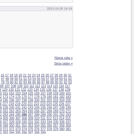
2021-10-26 14:16
Nästa sida »
Sista sidan »
16
17
18
19
20
21
22
23
24
25
26
27
28
29
30
31
47
48
49
50
51
52
53
54
55
56
57
58
59
60
61
62
78
79
80
81
82
83
84
85
86
87
88
89
90
91
92
93
06
107
108
109
110
111
112
113
114
115
116
117
8
129
130
131
132
133
134
135
136
137
138
139
0
151
152
153
154
155
156
157
158
159
160
161
2
173
174
175
176
177
178
179
180
181
182
183
4
195
196
197
198
199
200
201
202
203
204
205
6
217
218
219
220
221
222
223
224
225
226
227
8
239
240
241
242
243
244
245
246
247
248
249
0
261
262
263
264
265
266
267
268
269
270
271
2
283
284
285
286
287
288
289
290
291
292
293
4
305
306
307
308
309
310
311
312
313
314
315
6
327
328
329
330
331
332
333
334
335
336
337
8
349
350
351
352
353
354
355
356
357
358
359
0
371
372
373
374
375
376
377
378
379
380
381
2
393
394
395
396
397
398
399