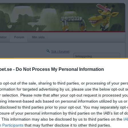
istor
Forum
Min sida
Sök i forumet
Inloggning
rneringar
Användare
et.se -
Do Not Process My Personal Information
Nästa sida »
Lösenord
Sista sidan »
to opt-out of the sale, sharing to third parties, or processing of your per
Kom ihåg mig
2021-10-14 13:28
formation for targeted advertising by us, please use the below opt-out s
Logga in
r selection. Please note that after your opt-out request is processed y
eing interest-based ads based on personal information utilized by us or
Glömt ditt lösenord?
Få ny aktiveringslänk
disclosed to third parties prior to your opt-out. You may separately opt-
losure of your personal information by third parties on the IAB’s list of
. This information may also be disclosed by us to third parties on the
IA
Betapet är gratis!
Participants
that may further disclose it to other third parties.