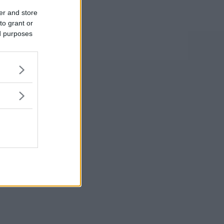
er and store
to grant or
ed purposes