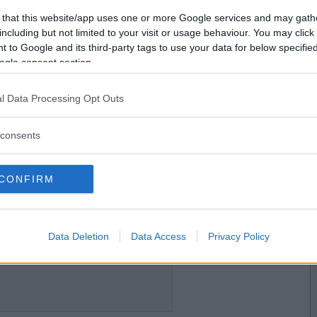
2021-10-14 13:55
Vill du bli
 that this website/app uses one or more Google services and may gath
medlem?
including but not limited to your visit or usage behaviour. You may click 
 to Google and its third-party tags to use your data for below specifi
Skapa nytt konto
ogle consent section.
l Data Processing Opt Outs
2021-10-14 15:06
consents
CONFIRM
2021-10-14 17:16
Data Deletion
Data Access
Privacy Policy