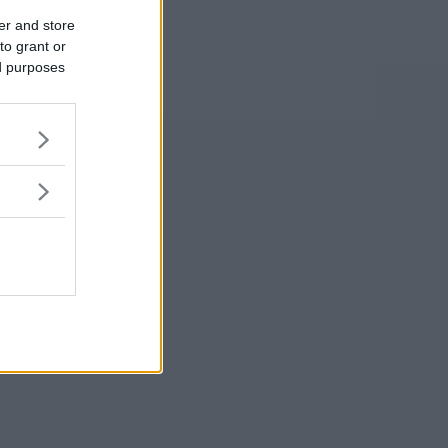
er and store
to grant or
ed purposes