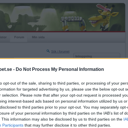
istor
Forum
Min sida
Sök i forumet
Inloggning
rneringar
Användare
et.se -
Do Not Process My Personal Information
Nästa sida »
Lösenord
Sista sidan »
to opt-out of the sale, sharing to third parties, or processing of your per
Kom ihåg mig
2015-08-04 11:25
formation for targeted advertising by us, please use the below opt-out s
Logga in
r selection. Please note that after your opt-out request is processed y
eing interest-based ads based on personal information utilized by us or
Glömt ditt lösenord?
Få ny aktiveringslänk
disclosed to third parties prior to your opt-out. You may separately opt-
losure of your personal information by third parties on the IAB’s list of
. This information may also be disclosed by us to third parties on the
IA
Betapet är gratis!
Participants
that may further disclose it to other third parties.