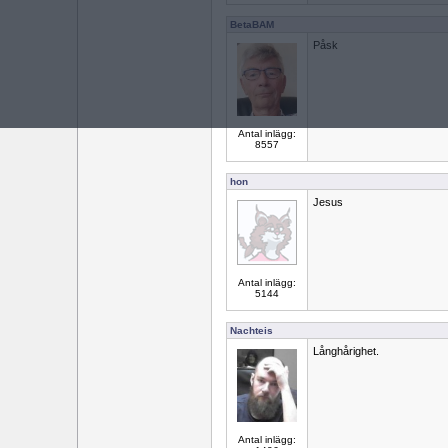
BetaBAM
Påsk
Antal inlägg:
8557
hon
Jesus
Antal inlägg:
5144
Nachteis
Långhårighet.
Antal inlägg: