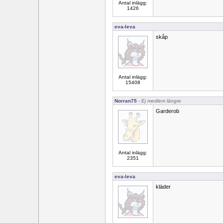
Antal inlägg:
1426
eva-leva
skåp
Antal inlägg:
15408
Norran75
- Ej medlem längre
Garderob
Antal inlägg:
2351
eva-leva
kläder