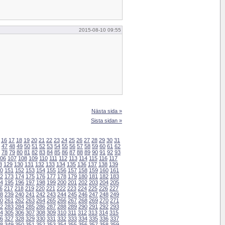
2015-08-10 09:55
Nästa sida »
Sista sidan »
16
17
18
19
20
21
22
23
24
25
26
27
28
29
30
31
47
48
49
50
51
52
53
54
55
56
57
58
59
60
61
62
78
79
80
81
82
83
84
85
86
87
88
89
90
91
92
93
06
107
108
109
110
111
112
113
114
115
116
117
8
129
130
131
132
133
134
135
136
137
138
139
0
151
152
153
154
155
156
157
158
159
160
161
2
173
174
175
176
177
178
179
180
181
182
183
4
195
196
197
198
199
200
201
202
203
204
205
6
217
218
219
220
221
222
223
224
225
226
227
8
239
240
241
242
243
244
245
246
247
248
249
0
261
262
263
264
265
266
267
268
269
270
271
2
283
284
285
286
287
288
289
290
291
292
293
4
305
306
307
308
309
310
311
312
313
314
315
6
327
328
329
330
331
332
333
334
335
336
337
8
349
350
351
352
353
354
355
356
357
358
359