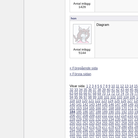
Antal inlägg:
1426
hon
Diagram
Antal inlägg:
5144
« Föregående sida
« Första sidan
Visar sida:
1
2
3
4
5
6
7
8
9
10
11
12
13
14
15
32
33
34
35
36
37
38
39
40
41
42
43
44
45
46
63
64
65
66
67
68
69
70
71
72
73
74
75
76
77
94
95
96
97
98
99
100
101
102
103
104
105
1
118
119
120
121
122
123
124
125
126
127
12
140
141
142
143
144
145
146
147
148
149
15
162
163
164
165
166
167
168
169
170
171
17
184
185
186
187
188
189
190
191
192
193
19
206
207
208
209
210
211
212
213
214
215
21
228
229
230
231
232
233
234
235
236
237
23
250
251
252
253
254
255
256
257
258
259
26
272
273
274
275
276
277
278
279
280
281
28
294
295
296
297
298
299
300
301
302
303
30
316
317
318
319
320
321
322
323
324
325
32
338
339
340
341
342
343
344
345
346
347
34