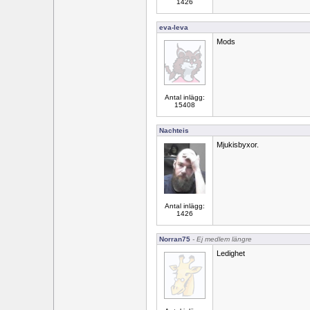
1426
eva-leva
Mods
Antal inlägg:
15408
Nachteis
Mjukisbyxor.
Antal inlägg:
1426
Norran75
- Ej medlem längre
Ledighet