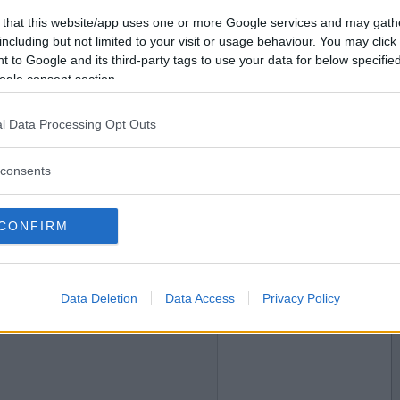
2015-08-04 11:32
Vill du bli
 that this website/app uses one or more Google services and may gath
medlem?
including but not limited to your visit or usage behaviour. You may click 
 to Google and its third-party tags to use your data for below specifi
Skapa nytt konto
ogle consent section.
l Data Processing Opt Outs
2015-08-04 12:51
consents
CONFIRM
2015-08-04 21:40
Data Deletion
Data Access
Privacy Policy