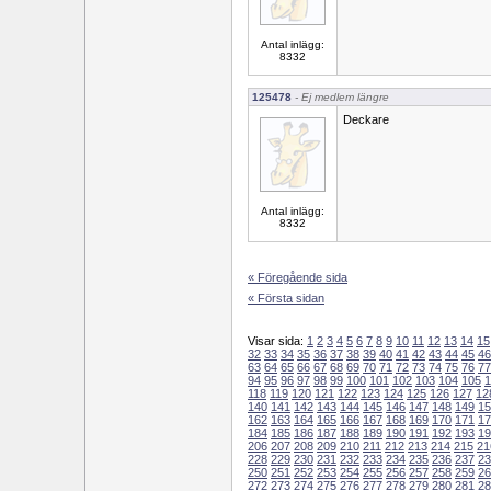
Antal inlägg:
8332
125478
- Ej medlem längre
Deckare
Antal inlägg:
8332
« Föregående sida
« Första sidan
Visar sida:
1
2
3
4
5
6
7
8
9
10
11
12
13
14
15
32
33
34
35
36
37
38
39
40
41
42
43
44
45
46
63
64
65
66
67
68
69
70
71
72
73
74
75
76
77
94
95
96
97
98
99
100
101
102
103
104
105
1
118
119
120
121
122
123
124
125
126
127
12
140
141
142
143
144
145
146
147
148
149
15
162
163
164
165
166
167
168
169
170
171
17
184
185
186
187
188
189
190
191
192
193
19
206
207
208
209
210
211
212
213
214
215
21
228
229
230
231
232
233
234
235
236
237
23
250
251
252
253
254
255
256
257
258
259
26
272
273
274
275
276
277
278
279
280
281
28