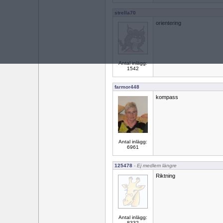
strella70
orientering
Antal inlägg:
1542
farmor448
kompass
Antal inlägg:
6961
125478
- Ej medlem längre
Riktning
Antal inlägg:
8332