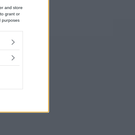
er and store
to grant or
ed purposes