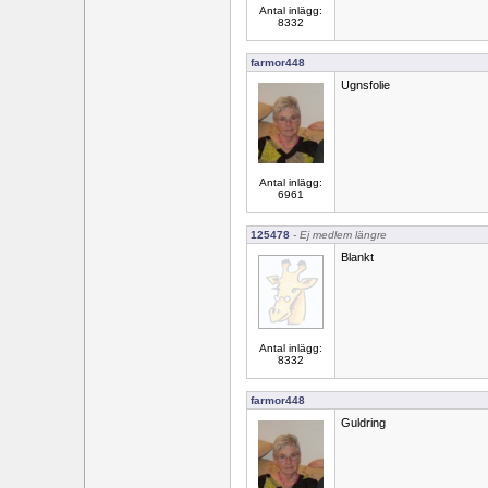
Antal inlägg:
8332
farmor448
Ugnsfolie
Antal inlägg:
6961
125478
- Ej medlem längre
Blankt
Antal inlägg:
8332
farmor448
Guldring