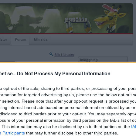
istor
Forum
Min sida
Sök i forumet
Inloggning
rneringar
Användare
et.se -
Do Not Process My Personal Information
Nästa sida »
Lösenord
Sista sidan »
to opt-out of the sale, sharing to third parties, or processing of your per
Kom ihåg mig
2013-05-06 22:32
formation for targeted advertising by us, please use the below opt-out s
Logga in
r.
r selection. Please note that after your opt-out request is processed y
eing interest-based ads based on personal information utilized by us or
Glömt ditt lösenord?
Få ny aktiveringslänk
disclosed to third parties prior to your opt-out. You may separately opt-
losure of your personal information by third parties on the IAB’s list of
. This information may also be disclosed by us to third parties on the
IA
Betapet är gratis!
Participants
that may further disclose it to other third parties.