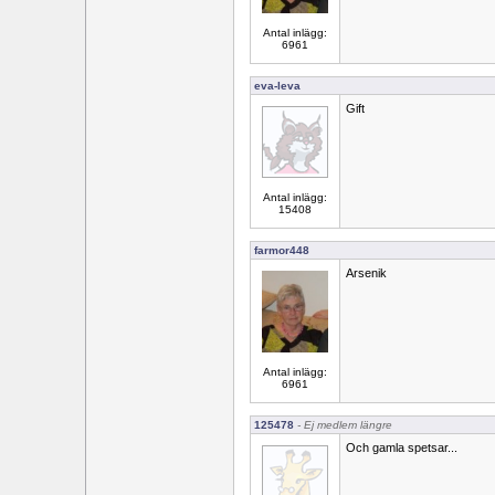
Antal inlägg:
6961
eva-leva
Gift
Antal inlägg:
15408
farmor448
Arsenik
Antal inlägg:
6961
125478
- Ej medlem längre
Och gamla spetsar...