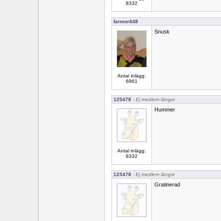
8332
farmor448
Snusk
Antal inlägg:
6961
125478
- Ej medlem längre
Hummer
Antal inlägg:
8332
125478
- Ej medlem längre
Gratinerad