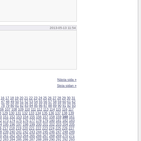
2013-05-13 11:54
Nästa sida »
Sista sidan »
16
17
18
19
20
21
22
23
24
25
26
27
28
29
30
31
47
48
49
50
51
52
53
54
55
56
57
58
59
60
61
62
78
79
80
81
82
83
84
85
86
87
88
89
90
91
92
93
06
107
108
109
110
111
112
113
114
115
116
117
8
129
130
131
132
133
134
135
136
137
138
139
0
151
152
153
154
155
156
157
158
159
160
161
2
173
174
175
176
177
178
179
180
181
182
183
4
195
196
197
198
199
200
201
202
203
204
205
6
217
218
219
220
221
222
223
224
225
226
227
8
239
240
241
242
243
244
245
246
247
248
249
0
261
262
263
264
265
266
267
268
269
270
271
2
283
284
285
286
287
288
289
290
291
292
293