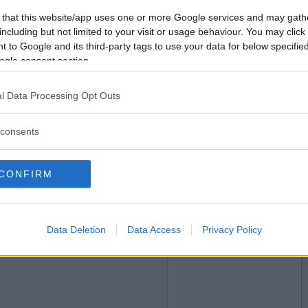
2013-05-07 11:22
Vill du bli
 that this website/app uses one or more Google services and may gath
medlem?
including but not limited to your visit or usage behaviour. You may click 
 to Google and its third-party tags to use your data for below specifi
Skapa nytt konto
ogle consent section.
l Data Processing Opt Outs
2013-05-07 18:23
consents
CONFIRM
2013-05-07 19:19
Data Deletion
Data Access
Privacy Policy