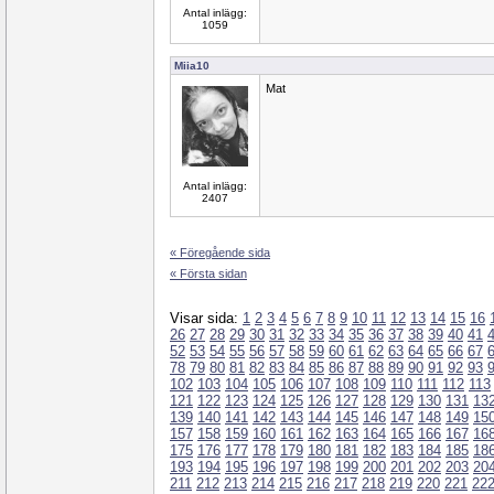
Antal inlägg:
1059
Miia10
Mat
Antal inlägg:
2407
« Föregående sida
« Första sidan
Visar sida:
1
2
3
4
5
6
7
8
9
10
11
12
13
14
15
16
26
27
28
29
30
31
32
33
34
35
36
37
38
39
40
41
52
53
54
55
56
57
58
59
60
61
62
63
64
65
66
67
78
79
80
81
82
83
84
85
86
87
88
89
90
91
92
93
102
103
104
105
106
107
108
109
110
111
112
113
121
122
123
124
125
126
127
128
129
130
131
13
139
140
141
142
143
144
145
146
147
148
149
15
157
158
159
160
161
162
163
164
165
166
167
16
175
176
177
178
179
180
181
182
183
184
185
18
193
194
195
196
197
198
199
200
201
202
203
20
211
212
213
214
215
216
217
218
219
220
221
22