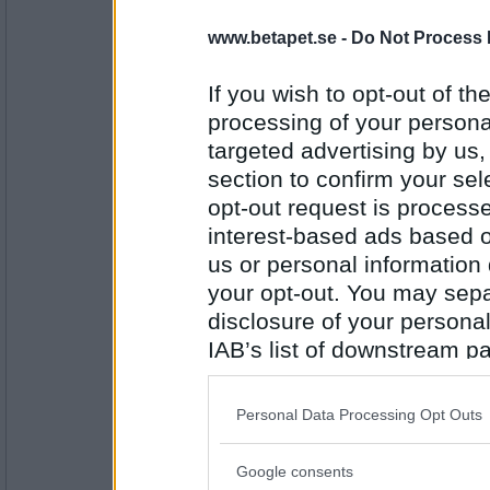
ElviraaM
- Ej medlem längre
Bild
www.betapet.se -
Do Not Process 
If you wish to opt-out of the
processing of your personal
Antal inlägg: 412
targeted advertising by us
Rombis
- Ej medlem längre
section to confirm your sel
Tavla
opt-out request is proces
interest-based ads based o
us or personal information d
Antal inlägg:
your opt-out. You may separ
12458
disclosure of your personal
mossan3
IAB’s list of downstream pa
Konstnär
also be disclosed by us to 
Downstream Participants
th
Personal Data Processing Opt Outs
third parties.
Antal inlägg: 493
Google consents
Please note that this web