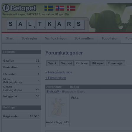
Senaste rullningen, SALTKARS, av calzon_91 gav 86p
Start
Spelregler
Vanliga frågor
Sök medlem
Topplistor
For
Spelrum
Forumkategorier
Giraffen
31
Snack
Support
Ordlekar
IRL-spel
Turneringar
Krokodilen
0
« Föregående sida
Elefanten
1
« Första sidan
Musen
0
Böjningslistan
Grisen
Användare
Inlägg
22
Böjningslistan
ElviraaM
- Ej medlem längre
Inloggade
54
Åska
Mobilspel
Pågående
18 510
Antal inlägg: 412