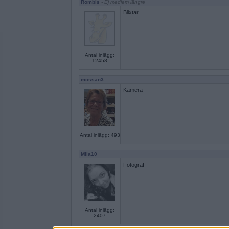
Rombis
- Ej medlem längre
Blixtar
Antal inlägg:
12458
mossan3
Kamera
Antal inlägg: 493
Miia10
Fotograf
Antal inlägg:
2407