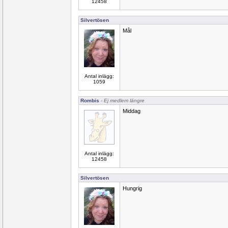
12458
Silvertösen
Mål
Antal inlägg:
1059
Rombis
- Ej medlem längre
Middag
Antal inlägg:
12458
Silvertösen
Hungrig