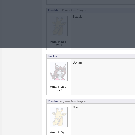
Rombis
- Ej medlem längre
Basalt
Antal inlägg:
12458
Lackia
Början
Antal inlägg:
1778
Rombis
- Ej medlem längre
Start
Antal inlägg: