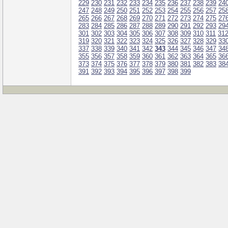
229
230
231
232
233
234
235
236
237
238
239
24
247
248
249
250
251
252
253
254
255
256
257
25
265
266
267
268
269
270
271
272
273
274
275
27
283
284
285
286
287
288
289
290
291
292
293
29
301
302
303
304
305
306
307
308
309
310
311
31
319
320
321
322
323
324
325
326
327
328
329
33
337
338
339
340
341
342
343
344
345
346
347
34
355
356
357
358
359
360
361
362
363
364
365
36
373
374
375
376
377
378
379
380
381
382
383
38
391
392
393
394
395
396
397
398
399