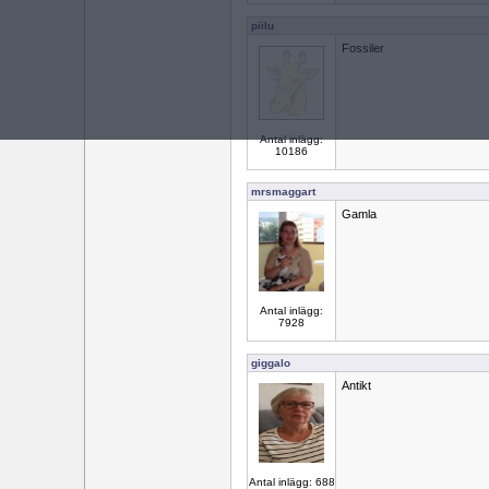
piilu
Fossiler
Antal inlägg:
10186
mrsmaggart
Gamla
Antal inlägg:
7928
giggalo
Antikt
Antal inlägg: 688