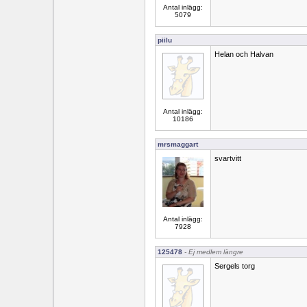
Antal inlägg:
5079
piilu
Helan och Halvan
Antal inlägg:
10186
mrsmaggart
svartvitt
Antal inlägg:
7928
125478
- Ej medlem längre
Sergels torg