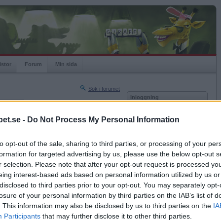
istor
Forum
Min sida
Sök i forumet
Inloggning
rneringar
Användare
et.se -
Do Not Process My Personal Information
Nästa sida »
Lösenord
Sista sidan »
to opt-out of the sale, sharing to third parties, or processing of your per
Kom ihåg mig
2013-02-06 00:05
formation for targeted advertising by us, please use the below opt-out s
Logga in
r selection. Please note that after your opt-out request is processed y
eing interest-based ads based on personal information utilized by us or
Glömt ditt lösenord?
Få ny aktiveringslänk
disclosed to third parties prior to your opt-out. You may separately opt-
losure of your personal information by third parties on the IAB’s list of
. This information may also be disclosed by us to third parties on the
IA
Betapet är gratis!
Participants
that may further disclose it to other third parties.