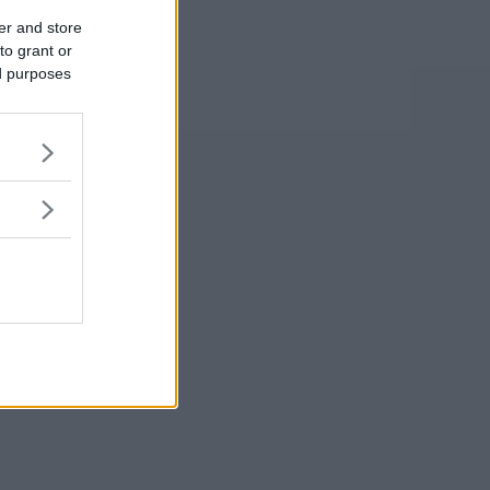
er and store
to grant or
ed purposes