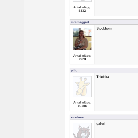
Antal inlägg:
8332
mrsmaggart
Stockholm
Antal inlägg:
7928
piilu
Thielska
Antal inlägg:
10186
eva-leva
galleri