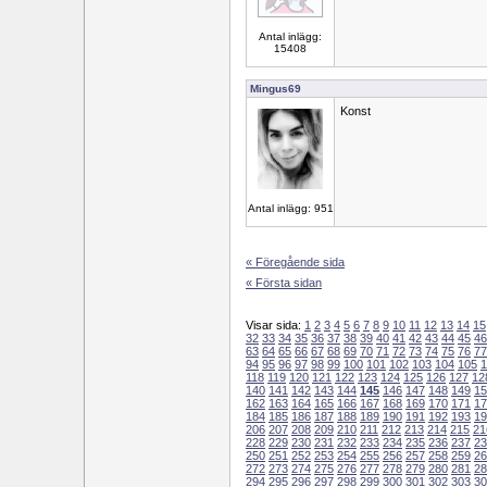
Antal inlägg:
15408
Mingus69
Konst
Antal inlägg: 951
« Föregående sida
« Första sidan
Visar sida:
1
2
3
4
5
6
7
8
9
10
11
12
13
14
15
32
33
34
35
36
37
38
39
40
41
42
43
44
45
46
63
64
65
66
67
68
69
70
71
72
73
74
75
76
77
94
95
96
97
98
99
100
101
102
103
104
105
1
118
119
120
121
122
123
124
125
126
127
12
140
141
142
143
144
145
146
147
148
149
15
162
163
164
165
166
167
168
169
170
171
17
184
185
186
187
188
189
190
191
192
193
19
206
207
208
209
210
211
212
213
214
215
21
228
229
230
231
232
233
234
235
236
237
23
250
251
252
253
254
255
256
257
258
259
26
272
273
274
275
276
277
278
279
280
281
28
294
295
296
297
298
299
300
301
302
303
30