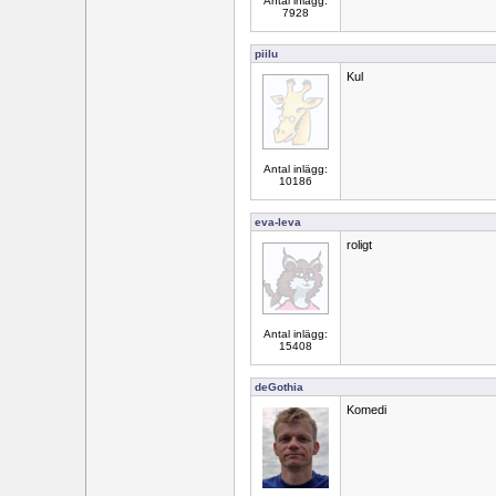
Antal inlägg:
7928
piilu
Kul
Antal inlägg:
10186
eva-leva
roligt
Antal inlägg:
15408
deGothia
Komedi