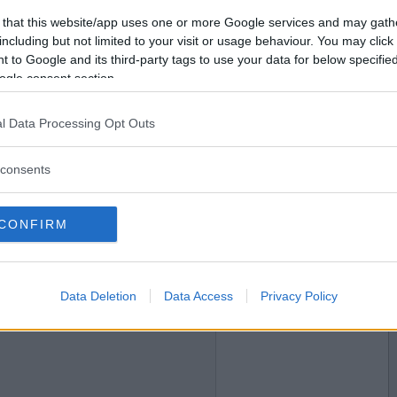
2013-02-06 11:39
Vill du bli
 that this website/app uses one or more Google services and may gath
medlem?
including but not limited to your visit or usage behaviour. You may click 
 to Google and its third-party tags to use your data for below specifi
Skapa nytt konto
ogle consent section.
l Data Processing Opt Outs
2013-02-06 15:51
consents
CONFIRM
2013-02-06 16:24
Data Deletion
Data Access
Privacy Policy