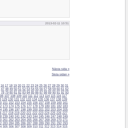
2013-02-11 10:51
Nästa sida »
Sista sidan »
16
17
18
19
20
21
22
23
24
25
26
27
28
29
30
31
47
48
49
50
51
52
53
54
55
56
57
58
59
60
61
62
78
79
80
81
82
83
84
85
86
87
88
89
90
91
92
93
06
107
108
109
110
111
112
113
114
115
116
117
8
129
130
131
132
133
134
135
136
137
138
139
0
151
152
153
154
155
156
157
158
159
160
161
2
173
174
175
176
177
178
179
180
181
182
183
4
195
196
197
198
199
200
201
202
203
204
205
6
217
218
219
220
221
222
223
224
225
226
227
8
239
240
241
242
243
244
245
246
247
248
249
0
261
262
263
264
265
266
267
268
269
270
271
2
283
284
285
286
287
288
289
290
291
292
293
4
305
306
307
308
309
310
311
312
313
314
315