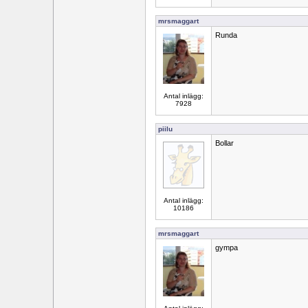
mrsmaggart
Runda
Antal inlägg:
7928
piilu
Bollar
Antal inlägg:
10186
mrsmaggart
gympa