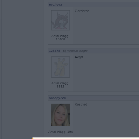
eva-leva
Garderob
Antal inlägg:
15408
125478
- Ej medlem längre
Avgift
Antal inlägg:
8332
snoopy728
Kostnad
Antal inlägg: 194