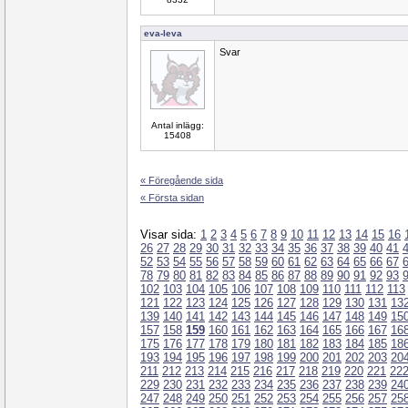
eva-leva
Svar
Antal inlägg:
15408
« Föregående sida
« Första sidan
Visar sida:
1
2
3
4
5
6
7
8
9
10
11
12
13
14
15
16
26
27
28
29
30
31
32
33
34
35
36
37
38
39
40
41
52
53
54
55
56
57
58
59
60
61
62
63
64
65
66
67
78
79
80
81
82
83
84
85
86
87
88
89
90
91
92
93
102
103
104
105
106
107
108
109
110
111
112
113
121
122
123
124
125
126
127
128
129
130
131
13
139
140
141
142
143
144
145
146
147
148
149
15
157
158
159
160
161
162
163
164
165
166
167
16
175
176
177
178
179
180
181
182
183
184
185
18
193
194
195
196
197
198
199
200
201
202
203
20
211
212
213
214
215
216
217
218
219
220
221
22
229
230
231
232
233
234
235
236
237
238
239
24
247
248
249
250
251
252
253
254
255
256
257
25