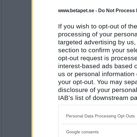
deGothia
www.betapet.se -
Do Not Process 
Böter
If you wish to opt-out of the
processing of your personal
Antal inlägg:
targeted advertising by us
5079
section to confirm your sel
snoopy728
opt-out request is proces
Felparkerad
interest-based ads based o
us or personal information d
your opt-out. You may separ
Antal inlägg: 194
disclosure of your personal
IAB’s list of downstream pa
125478
- Ej medlem längre
Lapp-Lisa
also be disclosed by us to 
Downstream Participants
th
Personal Data Processing Opt Outs
third parties.
Antal inlägg:
Google consents
8332
Please note that this web