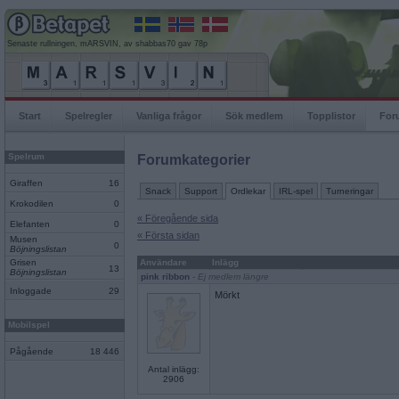
Senaste rullningen, mARSVIN, av shabbas70 gav 78p
Start
Spelregler
Vanliga frågor
Sök medlem
Topplistor
For
Spelrum
Forumkategorier
Giraffen
16
Snack
Support
Ordlekar
IRL-spel
Turneringar
Krokodilen
0
« Föregående sida
Elefanten
0
« Första sidan
Musen
0
Böjningslistan
Grisen
Användare
Inlägg
13
Böjningslistan
pink ribbon
- Ej medlem längre
Inloggade
29
Mörkt
Mobilspel
Pågående
18 446
Antal inlägg:
2906