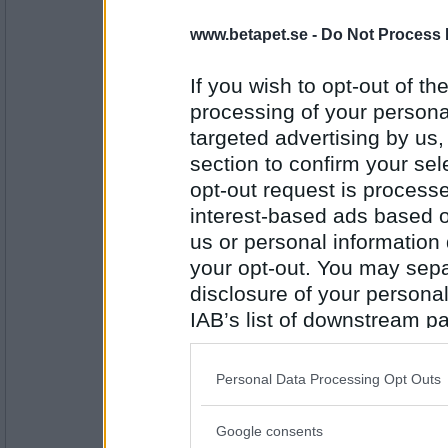
SmålandsMira
www.betapet.se -
Do Not Process 
Kaffe
If you wish to opt-out of the
processing of your personal
Antal inlägg:
targeted advertising by us
22535
section to confirm your sel
Lillie_19
- Ej medlem längre
opt-out request is proces
Te
interest-based ads based o
us or personal information d
your opt-out. You may separ
Antal inlägg:
1999
disclosure of your personal
IAB’s list of downstream pa
har1liten
- Ej medlem längre
also be disclosed by us to 
Påse
Downstream Participants
th
Personal Data Processing Opt Outs
third parties.
Antal inlägg:
Google consents
Please note that this web
1906