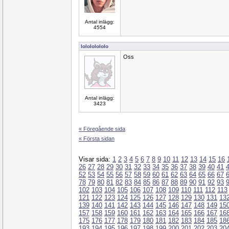
Antal inlägg:
4554
lolololololo
Oss
Antal inlägg:
3423
« Föregående sida
« Första sidan
Visar sida:
1
2
3
4
5
6
7
8
9
10
11
12
13
14
15
16
26
27
28
29
30
31
32
33
34
35
36
37
38
39
40
41
52
53
54
55
56
57
58
59
60
61
62
63
64
65
66
67
78
79
80
81
82
83
84
85
86
87
88
89
90
91
92
93
102
103
104
105
106
107
108
109
110
111
112
113
121
122
123
124
125
126
127
128
129
130
131
13
139
140
141
142
143
144
145
146
147
148
149
15
157
158
159
160
161
162
163
164
165
166
167
16
175
176
177
178
179
180
181
182
183
184
185
18
193
194
195
196
197
198
199
200
201
202
203
20