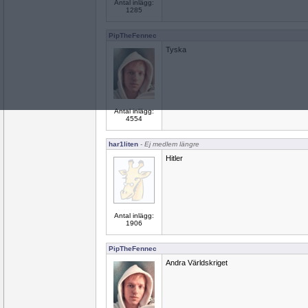
Antal inlägg:
1285
PipTheFennec
Tyska
Antal inlägg:
4554
har1liten
- Ej medlem längre
Hitler
Antal inlägg:
1906
PipTheFennec
Andra Världskriget