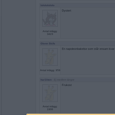
lolololololo
Dystert
Antal inlägg:
3423
Glenn Skifs
En napoleonbakelse som står ensam kvar p
Antal inlägg: 959
har1liten
- Ej medlem längre
Frukost
Antal inlägg:
1906