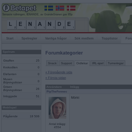
Senaste rullningen, lENANDE, av GrandeGranen gav 85p
Start
Spelregler
Vanliga frågor
Sök medlem
Topplistor
For
Spelrum
Forumkategorier
Giraffen
25
Snack
Support
Ordlekar
IRL-spel
Turneringar
Krokodilen
0
« Föregående sida
Elefanten
0
« Första sidan
Musen
0
Böjningslistan
Grisen
Användare
Inlägg
26
Böjningslistan
PipTheFennec
Inloggade
51
Mörkt
Mobilspel
Pågående
18 506
Antal inlägg:
4554