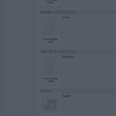
2266
har1liten
- Ej medlem längre
Cock
Antal inlägg:
1906
Lillie_19
- Ej medlem längre
Engelska
Antal inlägg:
1999
lovesun
Språk