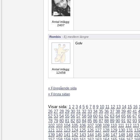
Antal inlägg:
2407
Rombis
- Ej medlem längre
Golv
Antal inlägg:
12458
« Föregående sida
« Första sidan
Visar sida:
1
2
3
4
5
6
7
8
9
10
11
12
13
14
15
16
26
27
28
29
30
31
32
33
34
35
36
37
38
39
40
41
52
53
54
55
56
57
58
59
60
61
62
63
64
65
66
67
78
79
80
81
82
83
84
85
86
87
88
89
90
91
92
93
102
103
104
105
106
107
108
109
110
111
112
113
121
122
123
124
125
126
127
128
129
130
131
13
139
140
141
142
143
144
145
146
147
148
149
15
157
158
159
160
161
162
163
164
165
166
167
16