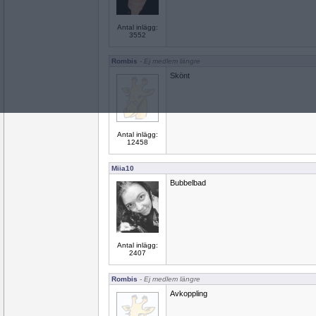
Antal inlägg:
3552
Rombis
- Ej medlem längre
Skönt
Antal inlägg:
12458
Miia10
Bubbelbad
Antal inlägg:
2407
Rombis
- Ej medlem längre
Avkoppling