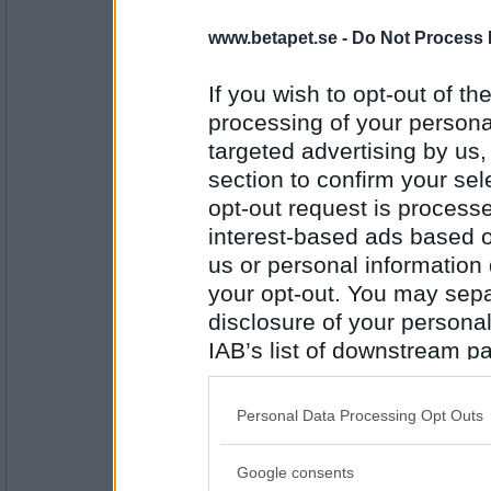
www.betapet.se -
Do Not Process 
Rombis
- Ej medlem längre
Flyga
If you wish to opt-out of the
processing of your personal
targeted advertising by us
Antal inlägg:
12458
section to confirm your sel
opt-out request is proces
SmålandsMira
Flygplan
interest-based ads based o
us or personal information d
your opt-out. You may separ
disclosure of your personal
Antal inlägg:
22535
IAB’s list of downstream pa
also be disclosed by us to 
Miia10
Vingar
Downstream Participants
th
Personal Data Processing Opt Outs
third parties.
Google consents
Please note that this web