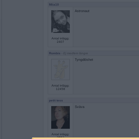
Miia10
Astronaut
Antal inlägg:
2407
Rombis
- Ej medlem längre
Tyngdlöshet
Antal inlägg:
12458
petit tess
Sväva
Antal inlägg:
3552