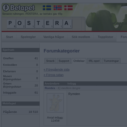
Senaste rullningen, POSTERA, av berraks gav 65p
Start
Spelregler
Vanliga frågor
Sök medlem
Topplistor
For
Spelrum
Forumkategorier
Giraffen
41
Snack
Support
Ordlekar
IRL-spel
Turneringar
Krokodilen
0
« Föregående sida
Elefanten
0
« Första sidan
Musen
0
Böjningslistan
Grisen
Användare
Inlägg
20
Böjningslistan
Rombis
- Ej medlem längre
Inloggade
61
Rymden
Mobilspel
Pågående
18 510
Antal inlägg:
12458