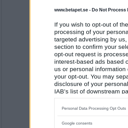
23831
www.betapet.se -
Do Not Process 
mrsmaggart
ost
If you wish to opt-out of the
processing of your personal
targeted advertising by us
Antal inlägg:
section to confirm your sel
7928
opt-out request is proces
Lillstölla
interest-based ads based o
hyvel
us or personal information d
your opt-out. You may separ
disclosure of your personal
Antal inlägg:
IAB’s list of downstream pa
23831
also be disclosed by us to 
mrsmaggart
Downstream Participants
th
Personal Data Processing Opt Outs
rakning
third parties.
Google consents
Please note that this web