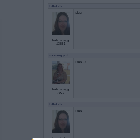
Lillstölla
pigg
Antal inlägg:
23831
mrsmaggart
musse
Antal inlägg:
7928
Lillstölla
mus
Antal inlägg: