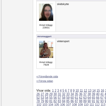
skidskytte
Antal inlägg:
23831
mrsmaggart
vintersport
Antal inlägg:
7928
« Föregående sida
« Första sidan
Visar sida:
1
2
3
4
5
6
7
8
9
10
11
12
13
14
15
16
26
27
28
29
30
31
32
33
34
35
36
37
38
39
40
41
52
53
54
55
56
57
58
59
60
61
62
63
64
65
66
67
78
79
80
81
82
83
84
85
86
87
88
89
90
91
92
93
102
103
104
105
106
107
108
109
110
111
112
113