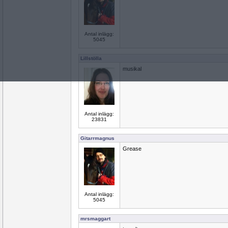
Antal inlägg:
5045
Lillstölla
musikal
Antal inlägg:
23831
Gitarrmagnus
Grease
Antal inlägg:
5045
mrsmaggart