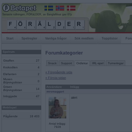
Senaste rullningen, FÖRäLDER, av BanglaMeat gav 67p
Start
Spelregler
Vanliga frågor
Sök medlem
Topplistor
For
Spelrum
Forumkategorier
Giraffen
27
Snack
Support
Ordlekar
IRL-spel
Turneringar
Krokodilen
4
« Föregående sida
Elefanten
2
« Första sidan
Musen
0
Böjningslistan
Grisen
Användare
Inlägg
14
Böjningslistan
mrsmaggart
Inloggade
47
alert
Mobilspel
Pågående
18 403
Antal inlägg:
7928