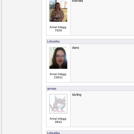
travolta
Antal inlägg:
7928
Lillstölla
dans
Antal inlägg:
23831
geupp
tävling
Antal inlägg:
3843
Lillstölla