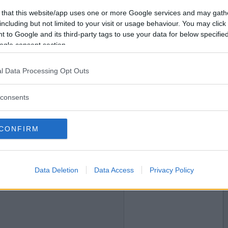
2024-10-21 01:41
Vill du bli
 that this website/app uses one or more Google services and may gath
medlem?
including but not limited to your visit or usage behaviour. You may click 
 to Google and its third-party tags to use your data for below specifi
Skapa nytt konto
ogle consent section.
l Data Processing Opt Outs
2024-10-21 11:57
consents
CONFIRM
2024-10-21 14:15
Data Deletion
Data Access
Privacy Policy