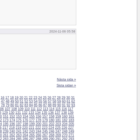
2024-11-06 05:58
Nästa sida »
Sista sidan »
16
17
18
19
20
21
22
23
24
25
26
27
28
29
30
31
47
48
49
50
51
52
53
54
55
56
57
58
59
60
61
62
78
79
80
81
82
83
84
85
86
87
88
89
90
91
92
93
06
107
108
109
110
111
112
113
114
115
116
117
8
129
130
131
132
133
134
135
136
137
138
139
0
151
152
153
154
155
156
157
158
159
160
161
2
173
174
175
176
177
178
179
180
181
182
183
4
195
196
197
198
199
200
201
202
203
204
205
6
217
218
219
220
221
222
223
224
225
226
227
8
239
240
241
242
243
244
245
246
247
248
249
0
261
262
263
264
265
266
267
268
269
270
271
2
283
284
285
286
287
288
289
290
291
292
293