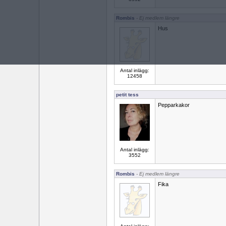
Rombis
- Ej medlem längre
Hus
Antal inlägg:
12458
petit tess
Pepparkakor
Antal inlägg:
3552
Rombis
- Ej medlem längre
Fika