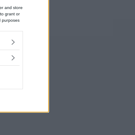
er and store
to grant or
ed purposes