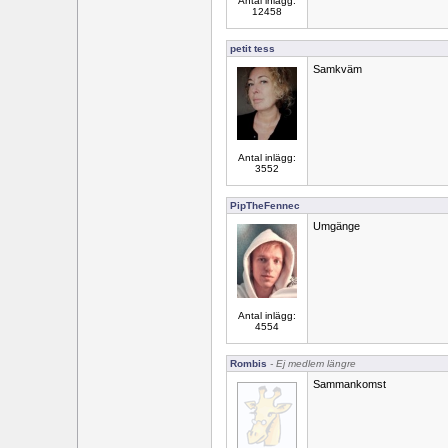
Antal inlägg:
12458
petit tess
Samkväm
Antal inlägg:
3552
PipTheFennec
Umgänge
Antal inlägg:
4554
Rombis
- Ej medlem längre
Sammankomst