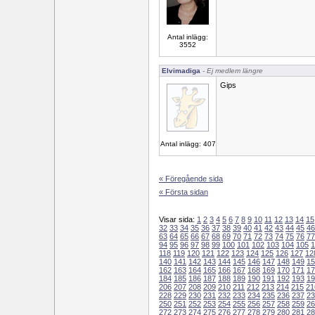
Antal inlägg:
3552
Elvimadiga
- Ej medlem längre
Gips
Antal inlägg: 407
« Föregående sida
« Första sidan
Visar sida:
1
2
3
4
5
6
7
8
9
10
11
12
13
14
15
32
33
34
35
36
37
38
39
40
41
42
43
44
45
46
63
64
65
66
67
68
69
70
71
72
73
74
75
76
77
94
95
96
97
98
99
100
101
102
103
104
105
1
118
119
120
121
122
123
124
125
126
127
12
140
141
142
143
144
145
146
147
148
149
15
162
163
164
165
166
167
168
169
170
171
17
184
185
186
187
188
189
190
191
192
193
19
206
207
208
209
210
211
212
213
214
215
21
228
229
230
231
232
233
234
235
236
237
23
250
251
252
253
254
255
256
257
258
259
26
272
273
274
275
276
277
278
279
280
281
28