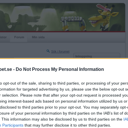
istor
Forum
Min sida
Sök i forumet
Inloggning
rneringar
Användare
et.se -
Do Not Process My Personal Information
Nästa sida »
Lösenord
Sista sidan »
to opt-out of the sale, sharing to third parties, or processing of your per
Kom ihåg mig
2024-10-21 00:18
formation for targeted advertising by us, please use the below opt-out s
Logga in
r selection. Please note that after your opt-out request is processed y
eing interest-based ads based on personal information utilized by us or
Glömt ditt lösenord?
Få ny aktiveringslänk
disclosed to third parties prior to your opt-out. You may separately opt-
losure of your personal information by third parties on the IAB’s list of
. This information may also be disclosed by us to third parties on the
IA
Betapet är gratis!
Participants
that may further disclose it to other third parties.