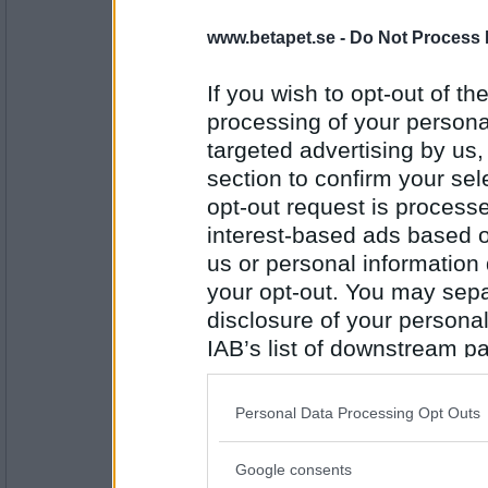
carina berg
www.betapet.se -
Do Not Process 
If you wish to opt-out of the
Antal inlägg:
processing of your personal
1368
targeted advertising by us
malinwen
- Ej medlem längre
section to confirm your sel
Sergio Ramos
opt-out request is proces
interest-based ads based o
us or personal information d
Antal inlägg: 81
your opt-out. You may separ
disclosure of your personal
magnusito
Babsan
IAB’s list of downstream pa
also be disclosed by us to 
Downstream Participants
th
Personal Data Processing Opt Outs
third parties.
Antal inlägg:
5044
Google consents
Please note that this web
Kuja