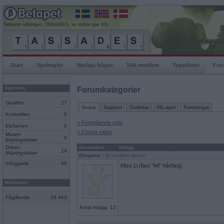
Senaste rullningen, TASsADES, av trulsie gav 82p
Start
Spelregler
Vanliga frågor
Sök medlem
Topplistor
For
Spelrum
Forumkategorier
Giraffen
27
Snack
Support
Ordlekar
IRL-spel
Turneringar
Krokodilen
0
« Föregående sida
Elefanten
0
« Första sidan
Musen
0
Böjningslistan
Grisen
Användare
Inlägg
19
Böjningslistan
Dougmar
- Ej medlem längre
Inloggade
46
Miss Li (fast "fel" hårfärg)
Mobilspel
Pågående
18 463
Antal inlägg: 12