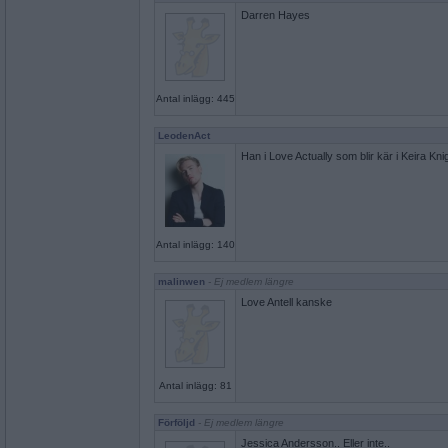
Darren Hayes
Antal inlägg: 445
LeodenAct
Han i Love Actually som blir kär i Keira Kni
Antal inlägg: 140
malinwen
- Ej medlem längre
Love Antell kanske
Antal inlägg: 81
Förföljd
- Ej medlem längre
Jessica Andersson.. Eller inte..