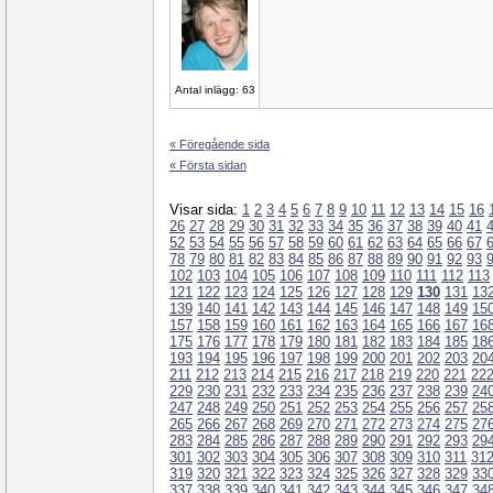
Antal inlägg: 63
« Föregående sida
« Första sidan
Visar sida:
1
2
3
4
5
6
7
8
9
10
11
12
13
14
15
16
26
27
28
29
30
31
32
33
34
35
36
37
38
39
40
41
52
53
54
55
56
57
58
59
60
61
62
63
64
65
66
67
78
79
80
81
82
83
84
85
86
87
88
89
90
91
92
93
102
103
104
105
106
107
108
109
110
111
112
113
121
122
123
124
125
126
127
128
129
130
131
13
139
140
141
142
143
144
145
146
147
148
149
15
157
158
159
160
161
162
163
164
165
166
167
16
175
176
177
178
179
180
181
182
183
184
185
18
193
194
195
196
197
198
199
200
201
202
203
20
211
212
213
214
215
216
217
218
219
220
221
22
229
230
231
232
233
234
235
236
237
238
239
24
247
248
249
250
251
252
253
254
255
256
257
25
265
266
267
268
269
270
271
272
273
274
275
27
283
284
285
286
287
288
289
290
291
292
293
29
301
302
303
304
305
306
307
308
309
310
311
31
319
320
321
322
323
324
325
326
327
328
329
33
337
338
339
340
341
342
343
344
345
346
347
34