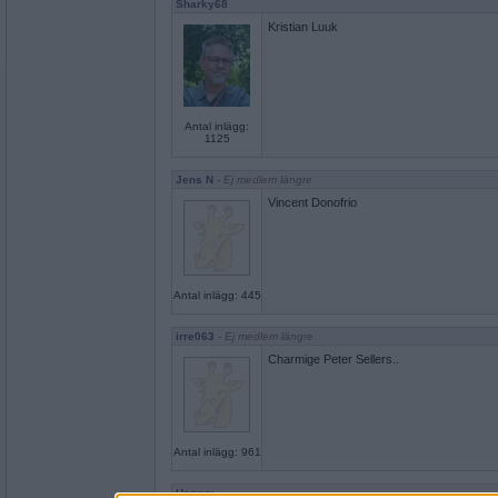
Sharky68
Kristian Luuk
Antal inlägg:
1125
Jens N
- Ej medlem längre
Vincent Donofrio
Antal inlägg: 445
irre063
- Ej medlem längre
Charmige Peter Sellers..
Antal inlägg: 961
Henrux