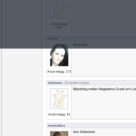
Antal inlägg:
1052
malt74
Markoolio
Antal inlägg: 172
malinwen
- Ej medlem längre
Blandning mellan Magdalena Graaf och Lul
Antal inlägg: 81
monketface
Ann Söderlund