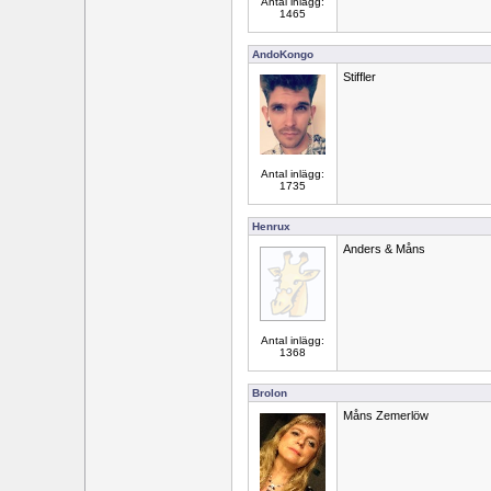
Antal inlägg:
1465
AndoKongo
Stiffler
Antal inlägg:
1735
Henrux
Anders & Måns
Antal inlägg:
1368
Brolon
Måns Zemerlöw