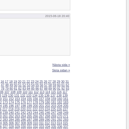
2015-06-18 20:40
Nästa sida »
Sista sidan »
16
17
18
19
20
21
22
23
24
25
26
27
28
29
30
31
47
48
49
50
51
52
53
54
55
56
57
58
59
60
61
62
78
79
80
81
82
83
84
85
86
87
88
89
90
91
92
93
06
107
108
109
110
111
112
113
114
115
116
117
8
129
130
131
132
133
134
135
136
137
138
139
0
151
152
153
154
155
156
157
158
159
160
161
2
173
174
175
176
177
178
179
180
181
182
183
4
195
196
197
198
199
200
201
202
203
204
205
6
217
218
219
220
221
222
223
224
225
226
227
8
239
240
241
242
243
244
245
246
247
248
249
0
261
262
263
264
265
266
267
268
269
270
271
2
283
284
285
286
287
288
289
290
291
292
293
4
305
306
307
308
309
310
311
312
313
314
315
6
327
328
329
330
331
332
333
334
335
336
337