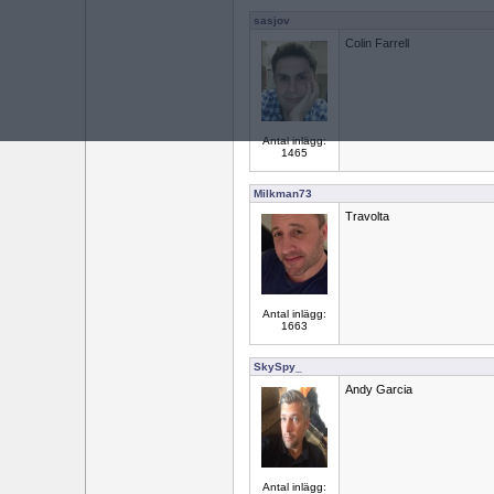
sasjov
Colin Farrell
Antal inlägg:
1465
Milkman73
Travolta
Antal inlägg:
1663
SkySpy_
Andy Garcia
Antal inlägg: