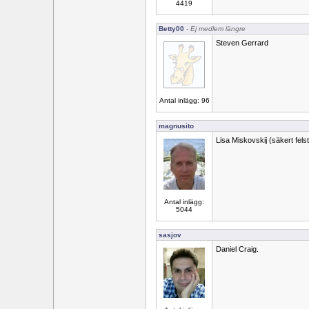
4419
Betty00
- Ej medlem längre
Steven Gerrard
Antal inlägg: 96
magnusito
Lisa Miskovskij (säkert fels
Antal inlägg:
5044
sasjov
Daniel Craig.