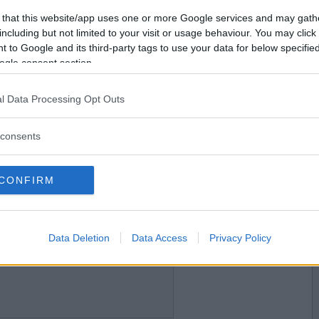
2015-06-12 23:23
Vill du bli
 that this website/app uses one or more Google services and may gath
medlem?
including but not limited to your visit or usage behaviour. You may click 
 to Google and its third-party tags to use your data for below specifi
Skapa nytt konto
ogle consent section.
l Data Processing Opt Outs
2015-06-12 23:25
consents
CONFIRM
2015-06-13 00:17
Data Deletion
Data Access
Privacy Policy