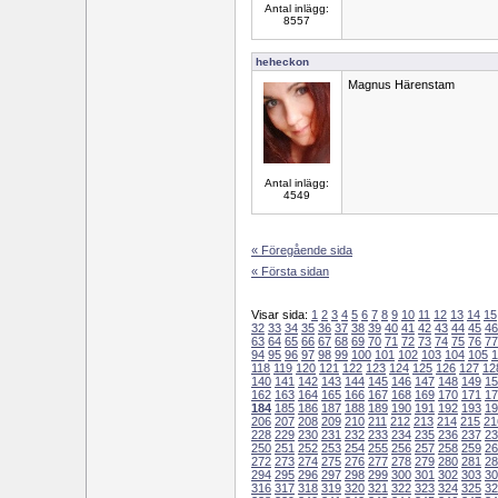
Antal inlägg:
8557
heheckon
Magnus Härenstam
Antal inlägg:
4549
« Föregående sida
« Första sidan
Visar sida:
1
2
3
4
5
6
7
8
9
10
11
12
13
14
15
32
33
34
35
36
37
38
39
40
41
42
43
44
45
46
63
64
65
66
67
68
69
70
71
72
73
74
75
76
77
94
95
96
97
98
99
100
101
102
103
104
105
1
118
119
120
121
122
123
124
125
126
127
12
140
141
142
143
144
145
146
147
148
149
15
162
163
164
165
166
167
168
169
170
171
17
184
185
186
187
188
189
190
191
192
193
19
206
207
208
209
210
211
212
213
214
215
21
228
229
230
231
232
233
234
235
236
237
23
250
251
252
253
254
255
256
257
258
259
26
272
273
274
275
276
277
278
279
280
281
28
294
295
296
297
298
299
300
301
302
303
30
316
317
318
319
320
321
322
323
324
325
32