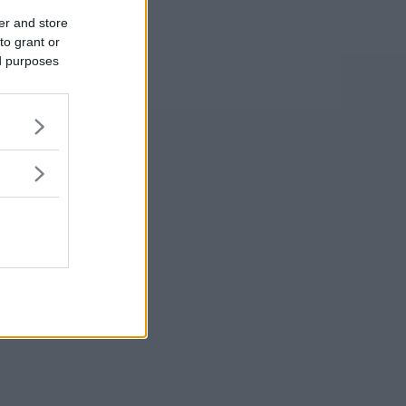
er and store
to grant or
ed purposes