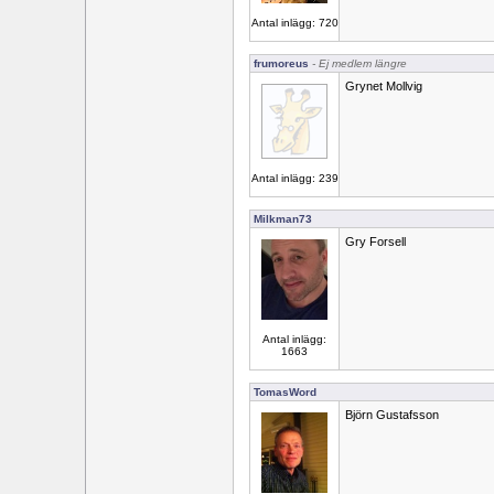
Antal inlägg: 720
frumoreus
- Ej medlem längre
Grynet Mollvig
Antal inlägg: 239
Milkman73
Gry Forsell
Antal inlägg:
1663
TomasWord
Björn Gustafsson