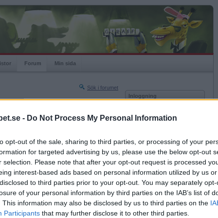
istor
Forum
Min sida
Sök i forumet
Inloggning
rneringar
Användare
et.se -
Do Not Process My Personal Information
Nästa sida »
Lösenord
Sista sidan »
to opt-out of the sale, sharing to third parties, or processing of your per
Kom ihåg mig
2015-06-11 20:27
formation for targeted advertising by us, please use the below opt-out s
Logga in
r selection. Please note that after your opt-out request is processed y
eing interest-based ads based on personal information utilized by us or
Glömt ditt lösenord?
Få ny aktiveringslänk
disclosed to third parties prior to your opt-out. You may separately opt-
losure of your personal information by third parties on the IAB’s list of
. This information may also be disclosed by us to third parties on the
IA
Betapet är gratis!
Participants
that may further disclose it to other third parties.