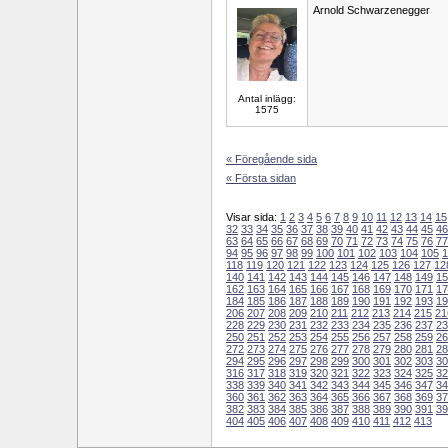
Arnold Schwarzenegger
Antal inlägg:
1575
« Föregående sida
« Första sidan
Visar sida:
1
2
3
4
5
6
7
8
9
10
11
12
13
14
15
32
33
34
35
36
37
38
39
40
41
42
43
44
45
46
63
64
65
66
67
68
69
70
71
72
73
74
75
76
77
94
95
96
97
98
99
100
101
102
103
104
105
1
118
119
120
121
122
123
124
125
126
127
12
140
141
142
143
144
145
146
147
148
149
15
162
163
164
165
166
167
168
169
170
171
17
184
185
186
187
188
189
190
191
192
193
19
206
207
208
209
210
211
212
213
214
215
21
228
229
230
231
232
233
234
235
236
237
23
250
251
252
253
254
255
256
257
258
259
26
272
273
274
275
276
277
278
279
280
281
28
294
295
296
297
298
299
300
301
302
303
30
316
317
318
319
320
321
322
323
324
325
32
338
339
340
341
342
343
344
345
346
347
34
360
361
362
363
364
365
366
367
368
369
37
382
383
384
385
386
387
388
389
390
391
39
404
405
406
407
408
409
410
411
412
413