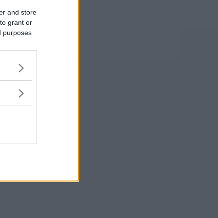
er and store
to grant or
ed purposes