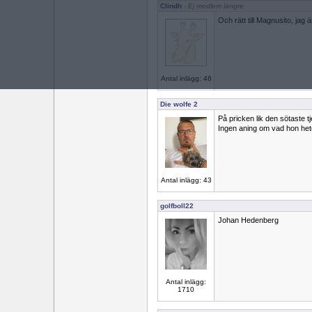
Clindh
- Ej medlem längre
Och rätt till Magnusito, jag 
Antal inlägg: 46
Die wolfe 2
På pricken lik den sötaste tje
Ingen aning om vad hon heter
Antal inlägg: 43
golfboll22
Johan Hedenberg
Antal inlägg:
1710