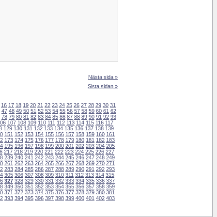
Nästa sida »
Sista sidan »
16
17
18
19
20
21
22
23
24
25
26
27
28
29
30
31
47
48
49
50
51
52
53
54
55
56
57
58
59
60
61
62
78
79
80
81
82
83
84
85
86
87
88
89
90
91
92
93
06
107
108
109
110
111
112
113
114
115
116
117
8
129
130
131
132
133
134
135
136
137
138
139
0
151
152
153
154
155
156
157
158
159
160
161
2
173
174
175
176
177
178
179
180
181
182
183
4
195
196
197
198
199
200
201
202
203
204
205
6
217
218
219
220
221
222
223
224
225
226
227
8
239
240
241
242
243
244
245
246
247
248
249
0
261
262
263
264
265
266
267
268
269
270
271
2
283
284
285
286
287
288
289
290
291
292
293
4
305
306
307
308
309
310
311
312
313
314
315
6
327
328
329
330
331
332
333
334
335
336
337
8
349
350
351
352
353
354
355
356
357
358
359
0
371
372
373
374
375
376
377
378
379
380
381
2
393
394
395
396
397
398
399
400
401
402
403