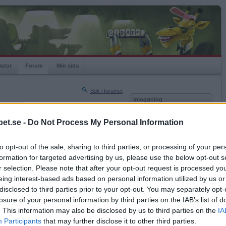
istor
Forum
Min sida
Sök i forumet
Inloggning
rneringar
Användare
et.se -
Do Not Process My Personal Information
Nästa sida »
Lösenord
Sista sidan »
to opt-out of the sale, sharing to third parties, or processing of your per
Kom ihåg mig
2018-12-28 21:34
formation for targeted advertising by us, please use the below opt-out s
Logga in
r selection. Please note that after your opt-out request is processed y
eing interest-based ads based on personal information utilized by us or
Glömt ditt lösenord?
Få ny aktiveringslänk
disclosed to third parties prior to your opt-out. You may separately opt-
losure of your personal information by third parties on the IAB’s list of
. This information may also be disclosed by us to third parties on the
IA
Betapet är gratis!
Participants
that may further disclose it to other third parties.