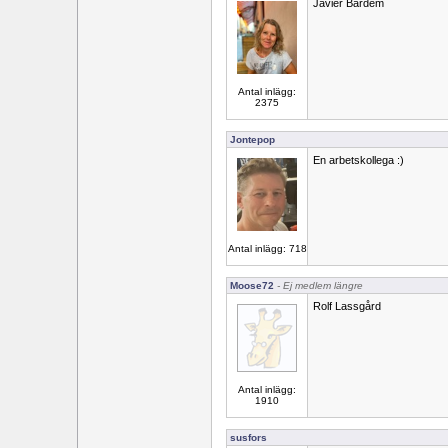
Javier Bardem
Antal inlägg:
2375
Jontepop
En arbetskollega :)
Antal inlägg: 718
Moose72
- Ej medlem längre
Rolf Lassgård
Antal inlägg:
1910
susfors