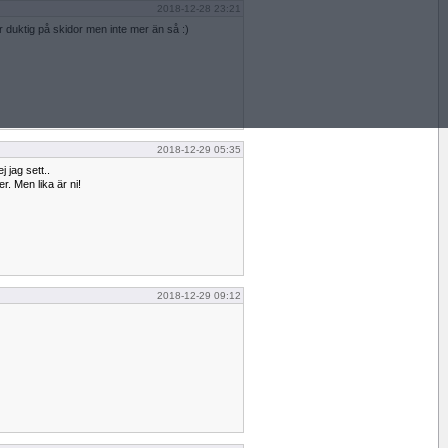
2018-12-28 23:21
är duktig på skidor men inte mer än så :)
2018-12-29 05:35
j jag sett..
. Men lika är ni!
2018-12-29 09:12