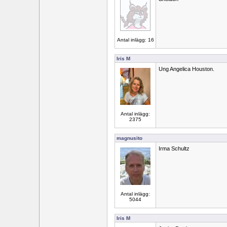
Antal inlägg: 16
Iris M
Ung Angelica Houston.
Antal inlägg:
2375
magnusito
Irma Schultz
Antal inlägg:
5044
Iris M