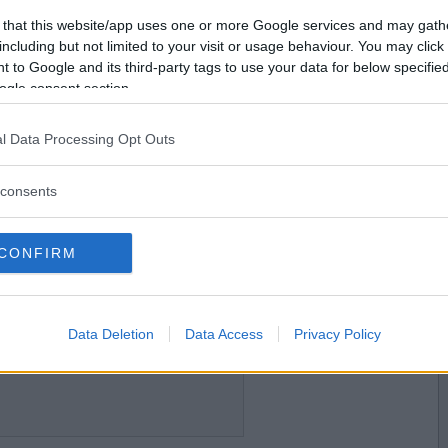
2018-12-28 21:41
Vill du bli
 that this website/app uses one or more Google services and may gath
medlem?
iga tråden <3
including but not limited to your visit or usage behaviour. You may click 
 to Google and its third-party tags to use your data for below specifi
Skapa nytt konto
ogle consent section.
l Data Processing Opt Outs
2018-12-28 21:44
annan skidåkare. Inte Therese utan den
consents
ärnan som liknats vid Therese Johaug.
henne)
CONFIRM
2018-12-28 22:19
Data Deletion
Data Access
Privacy Policy
liknar en kändis &#128521;&#128513 ;