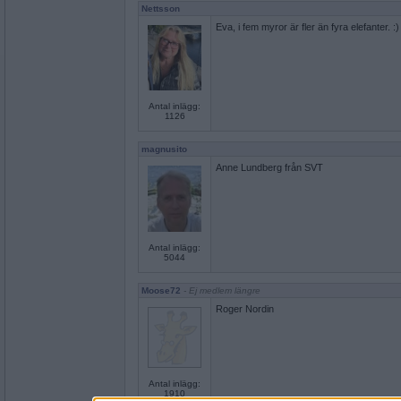
Nettsson
Eva, i fem myror är fler än fyra elefanter. :)
Antal inlägg:
1126
magnusito
Anne Lundberg från SVT
Antal inlägg:
5044
Moose72
- Ej medlem längre
Roger Nordin
Antal inlägg:
1910