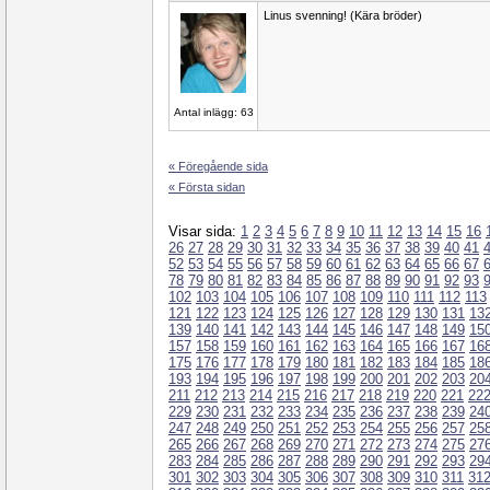
Linus svenning! (Kära bröder)
Antal inlägg: 63
« Föregående sida
« Första sidan
Visar sida:
1
2
3
4
5
6
7
8
9
10
11
12
13
14
15
16
26
27
28
29
30
31
32
33
34
35
36
37
38
39
40
41
52
53
54
55
56
57
58
59
60
61
62
63
64
65
66
67
78
79
80
81
82
83
84
85
86
87
88
89
90
91
92
93
102
103
104
105
106
107
108
109
110
111
112
113
121
122
123
124
125
126
127
128
129
130
131
13
139
140
141
142
143
144
145
146
147
148
149
15
157
158
159
160
161
162
163
164
165
166
167
16
175
176
177
178
179
180
181
182
183
184
185
18
193
194
195
196
197
198
199
200
201
202
203
20
211
212
213
214
215
216
217
218
219
220
221
22
229
230
231
232
233
234
235
236
237
238
239
24
247
248
249
250
251
252
253
254
255
256
257
25
265
266
267
268
269
270
271
272
273
274
275
27
283
284
285
286
287
288
289
290
291
292
293
29
301
302
303
304
305
306
307
308
309
310
311
31