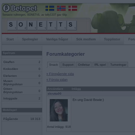
Senaste rullningen, SONETtS, av billy1337 gav 64p
Start
Spelregler
Vanliga frågor
Sök medlem
Topplistor
For
Spelrum
Forumkategorier
Giraffen
2
Snack
Support
Ordlekar
IRL-spel
Turneringar
Krokodilen
0
« Föregående sida
Elefanten
0
« Första sidan
Musen
0
Böjningslistan
Grisen
Användare
Inlägg
0
Böjningslistan
skrutta00
Inloggade
2
En ung David Bowie:)
Mobilspel
Pågående
18 313
Antal inlägg: 918