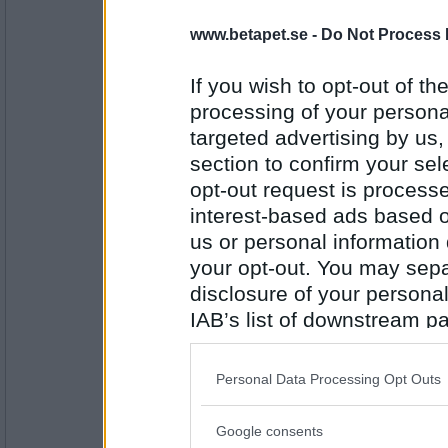
skrutta00
www.betapet.se -
Do Not Process 
Tommy Blom...han håller på med MMA och
If you wish to opt-out of the
processing of your personal
targeted advertising by us
Antal inlägg: 918
section to confirm your sel
fzl
opt-out request is proces
Lady Gaga
interest-based ads based o
us or personal information d
your opt-out. You may separ
Antal inlägg: 108
disclosure of your personal
IAB’s list of downstream pa
LeodenAct
also be disclosed by us to 
Henrik Fexeus
Downstream Participants
th
Personal Data Processing Opt Outs
third parties.
Google consents
Antal inlägg: 140
Please note that this web