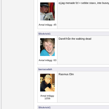
oj jag menade fzl = sebbe staxx, inte buse
Antal inlägg: 45
Slickrick1
Darell från the walking dead
Antal inlägg: 63
barracudah
Rasmus Elm
Antal inlägg:
1056
Slickrick1