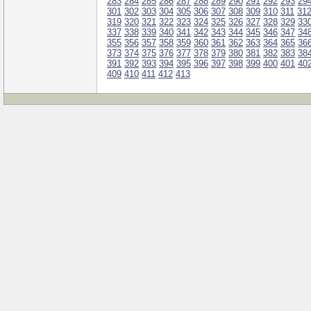
283
284
285
286
287
288
289
290
291
292
293
29
301
302
303
304
305
306
307
308
309
310
311
31
319
320
321
322
323
324
325
326
327
328
329
33
337
338
339
340
341
342
343
344
345
346
347
34
355
356
357
358
359
360
361
362
363
364
365
36
373
374
375
376
377
378
379
380
381
382
383
38
391
392
393
394
395
396
397
398
399
400
401
40
409
410
411
412
413