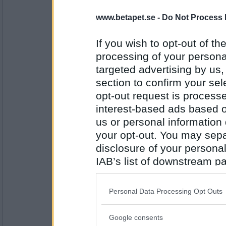
Blairbitch
Patrik Sjöberg
www.betapet.se -
Do Not Process 
If you wish to opt-out of the
processing of your personal
Antal inlägg:
2064
targeted advertising by us
section to confirm your sel
Mormodern49
En filmstjärna men kommer inte på
opt-out request is proces
interest-based ads based o
us or personal information d
your opt-out. You may separ
Antal inlägg:
8354
disclosure of your personal
IAB’s list of downstream pa
Jelenas77
Geena Davis
also be disclosed by us to 
Downstream Participants
th
Personal Data Processing Opt Outs
third parties.
Antal inlägg:
Google consents
Please note that this web
1798