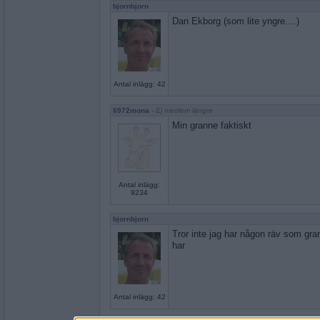
bjornbjorn
Dan Ekborg (som lite yngre....)
Antal inlägg: 42
6972mona
- Ej medlem längre
Min granne faktiskt
Antal inlägg:
9234
bjornbjorn
Tror inte jag har någon räv som gra
har
Antal inlägg: 42