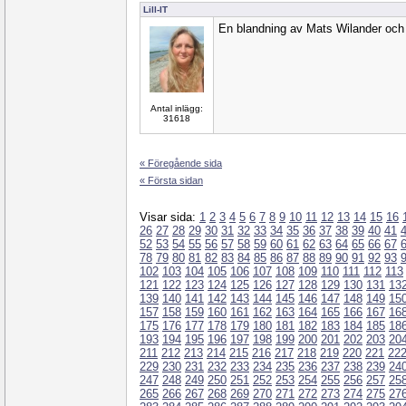
Lill-IT
En blandning av Mats Wilander och
Antal inlägg:
31618
« Föregående sida
« Första sidan
Visar sida:
1
2
3
4
5
6
7
8
9
10
11
12
13
14
15
16
26
27
28
29
30
31
32
33
34
35
36
37
38
39
40
41
52
53
54
55
56
57
58
59
60
61
62
63
64
65
66
67
78
79
80
81
82
83
84
85
86
87
88
89
90
91
92
93
102
103
104
105
106
107
108
109
110
111
112
113
121
122
123
124
125
126
127
128
129
130
131
13
139
140
141
142
143
144
145
146
147
148
149
15
157
158
159
160
161
162
163
164
165
166
167
16
175
176
177
178
179
180
181
182
183
184
185
18
193
194
195
196
197
198
199
200
201
202
203
20
211
212
213
214
215
216
217
218
219
220
221
22
229
230
231
232
233
234
235
236
237
238
239
24
247
248
249
250
251
252
253
254
255
256
257
25
265
266
267
268
269
270
271
272
273
274
275
27