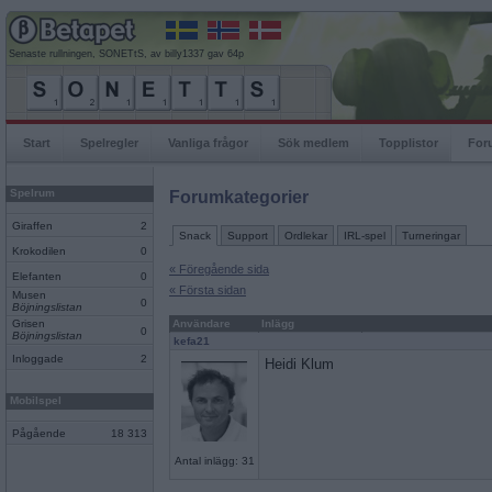
Senaste rullningen, SONETtS, av billy1337 gav 64p
Start
Spelregler
Vanliga frågor
Sök medlem
Topplistor
For
Spelrum
Forumkategorier
Giraffen
2
Snack
Support
Ordlekar
IRL-spel
Turneringar
Krokodilen
0
« Föregående sida
Elefanten
0
« Första sidan
Musen
0
Böjningslistan
Grisen
Användare
Inlägg
0
Böjningslistan
kefa21
Inloggade
2
Heidi Klum
Mobilspel
Pågående
18 313
Antal inlägg: 31