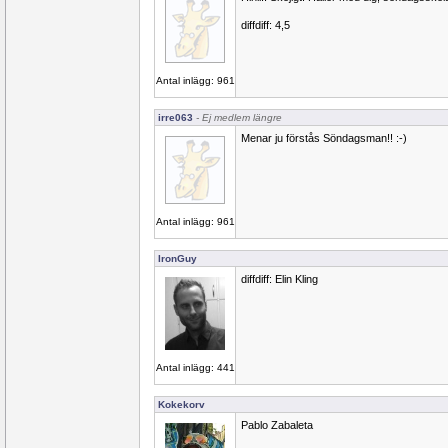
diffdiff: 4,5
Antal inlägg: 961
irre063
- Ej medlem längre
Menar ju förstås Söndagsman!! :-)
Antal inlägg: 961
IronGuy
diffdiff: Elin Kling
Antal inlägg: 441
Kokekorv
Pablo Zabaleta