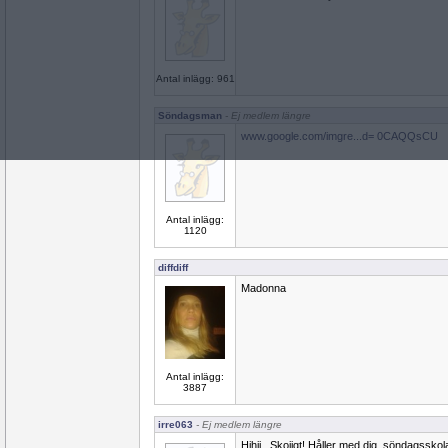
Antal inlägg: 961
Söndagsman
- Ej medlem längre
www.google.com/imgre...d= 0CAQQsCU
Antal inlägg:
1120
diffdiff
Madonna
Antal inlägg:
3887
irre063
- Ej medlem längre
Hihii.. Skojigt! Håller med dig, söndagsskol