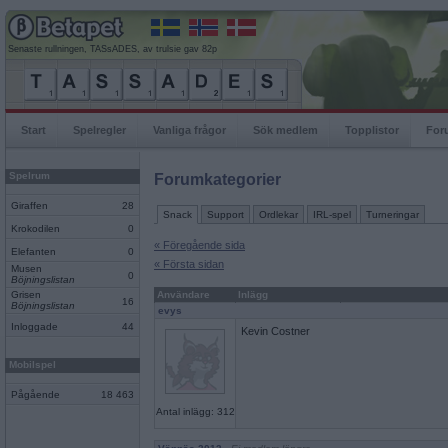
Senaste rullningen, TASsADES, av trulsie gav 82p
Start
Spelregler
Vanliga frågor
Sök medlem
Topplistor
For
Spelrum
Forumkategorier
Giraffen
28
Snack
Support
Ordlekar
IRL-spel
Turneringar
Krokodilen
0
« Föregående sida
Elefanten
0
« Första sidan
Musen
0
Böjningslistan
Grisen
Användare
Inlägg
16
Böjningslistan
evys
Inloggade
44
Kevin Costner
Mobilspel
Pågående
18 463
Antal inlägg: 312