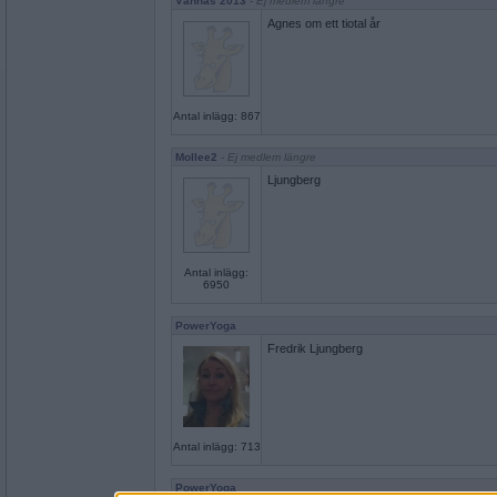
Vännäs 2013
- Ej medlem längre
Agnes om ett tiotal år
Antal inlägg: 867
Mollee2
- Ej medlem längre
Ljungberg
Antal inlägg:
6950
PowerYoga
Fredrik Ljungberg
Antal inlägg: 713
PowerYoga