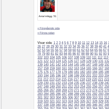
Antal inlägg: 51
« Föregående sida
« Första sidan
Visar sida:
1
2
3
4
5
6
7
8
9
10
11
12
13
14
15
16
26
27
28
29
30
31
32
33
34
35
36
37
38
39
40
41
52
53
54
55
56
57
58
59
60
61
62
63
64
65
66
67
78
79
80
81
82
83
84
85
86
87
88
89
90
91
92
93
102
103
104
105
106
107
108
109
110
111
112
113
121
122
123
124
125
126
127
128
129
130
131
13
139
140
141
142
143
144
145
146
147
148
149
15
157
158
159
160
161
162
163
164
165
166
167
16
175
176
177
178
179
180
181
182
183
184
185
18
193
194
195
196
197
198
199
200
201
202
203
20
211
212
213
214
215
216
217
218
219
220
221
22
229
230
231
232
233
234
235
236
237
238
239
24
247
248
249
250
251
252
253
254
255
256
257
25
265
266
267
268
269
270
271
272
273
274
275
27
283
284
285
286
287
288
289
290
291
292
293
29
301
302
303
304
305
306
307
308
309
310
311
31
319
320
321
322
323
324
325
326
327
328
329
33
337
338
339
340
341
342
343
344
345
346
347
34
355
356
357
358
359
360
361
362
363
364
365
36