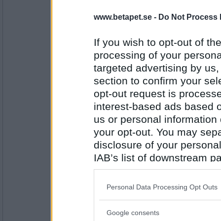
hahaha Mollee2, vi skrev exakt samtidigt!
www.betapet.se -
Do Not Process 
If you wish to opt-out of the
Antal inlägg: 713
processing of your personal
targeted advertising by us
eeistan
section to confirm your sel
Pamela Anderson
opt-out request is proces
interest-based ads based o
us or personal information d
Antal inlägg:
1542
your opt-out. You may separ
disclosure of your personal
insatser
IAB’s list of downstream pa
Tore Skogman
also be disclosed by us to 
Downstream Participants
th
Personal Data Processing Opt Outs
third parties.
Antal inlägg: 12
Google consents
Please note that this web
jimboni1942
- Ej medlem längre