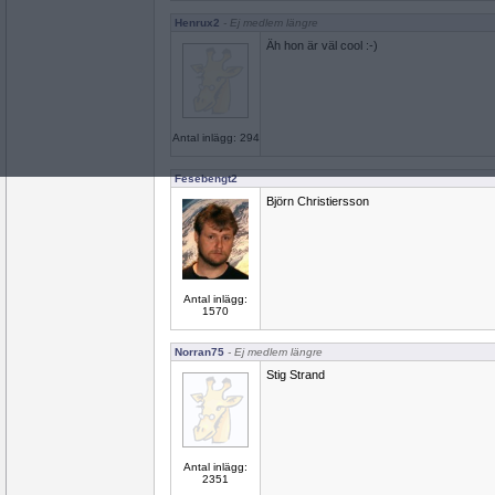
Henrux2
- Ej medlem längre
Äh hon är väl cool :-)
Antal inlägg: 294
Fesebengt2
Björn Christiersson
Antal inlägg:
1570
Norran75
- Ej medlem längre
Stig Strand
Antal inlägg:
2351