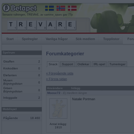
Senaste rullningen, TREVArE, av samme_spurs gav 77p
Start
Spelregler
Vanliga frågor
Sök medlem
Topplistor
For
Spelrum
Forumkategorier
Giraffen
2
Snack
Support
Ordlekar
IRL-spel
Turneringar
Krokodilen
0
« Föregående sida
Elefanten
0
« Första sidan
Musen
0
Böjningslistan
Grisen
Användare
Inlägg
0
Böjningslistan
Moose72
- Ej medlem längre
Inloggade
2
Natalie Portman
Mobilspel
Pågående
18 460
Antal inlägg:
1910