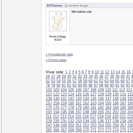
6972mona
- Ej medlem längre
Min bästa vän
Antal inlägg:
9234
« Föregående sida
« Första sidan
Visar sida:
1
2
3
4
5
6
7
8
9
10
11
12
13
14
15
16
26
27
28
29
30
31
32
33
34
35
36
37
38
39
40
41
52
53
54
55
56
57
58
59
60
61
62
63
64
65
66
67
78
79
80
81
82
83
84
85
86
87
88
89
90
91
92
93
102
103
104
105
106
107
108
109
110
111
112
113
121
122
123
124
125
126
127
128
129
130
131
13
139
140
141
142
143
144
145
146
147
148
149
15
157
158
159
160
161
162
163
164
165
166
167
16
175
176
177
178
179
180
181
182
183
184
185
18
193
194
195
196
197
198
199
200
201
202
203
20
211
212
213
214
215
216
217
218
219
220
221
22
229
230
231
232
233
234
235
236
237
238
239
24
247
248
249
250
251
252
253
254
255
256
257
25
265
266
267
268
269
270
271
272
273
274
275
27