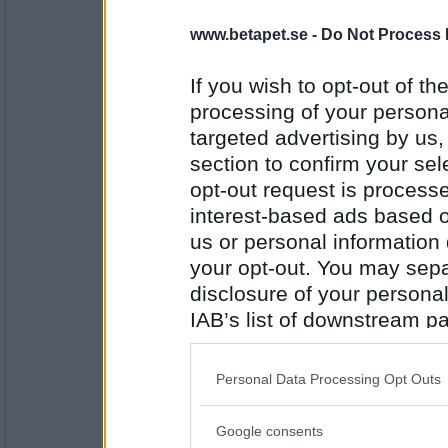
www.betapet.se -
Do Not Process 
Henrux2
- Ej medlem längre
Mona Lisa
If you wish to opt-out of the
processing of your personal
targeted advertising by us
Antal inlägg: 294
section to confirm your sel
Blairbitch
opt-out request is proces
Anders Lundin
interest-based ads based o
us or personal information d
your opt-out. You may separ
Antal inlägg:
disclosure of your personal
2064
IAB’s list of downstream pa
Jazztrombon
also be disclosed by us to 
Sarah Dawn Finer
Downstream Participants
th
Personal Data Processing Opt Outs
third parties.
Google consents
Please note that this web
Antal inlägg: 23