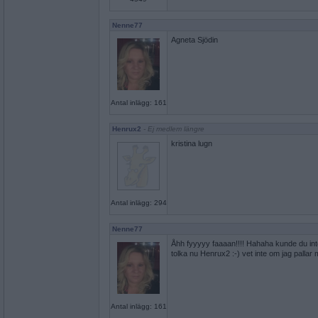
Nenne77
Agneta Sjödin
Antal inlägg: 161
Henrux2
- Ej medlem längre
kristina lugn
Antal inlägg: 294
Nenne77
Åhh fyyyyy faaaan!!!! Hahaha kunde du in
tolka nu Henrux2 :-) vet inte om jag palla
Antal inlägg: 161