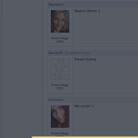
Blairbitch
Magnus Betner ;)
Antal inlägg:
2064
Norran75
- Ej medlem längre
Renee Nyberg
Antal inlägg:
2351
heheckon
Min syster! :)
Antal inlägg:
4549