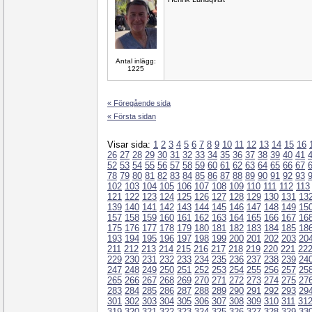
Antal inlägg:
1225
« Föregående sida
« Första sidan
Visar sida:
1
2
3
4
5
6
7
8
9
10
11
12
13
14
15
16
26
27
28
29
30
31
32
33
34
35
36
37
38
39
40
41
52
53
54
55
56
57
58
59
60
61
62
63
64
65
66
67
78
79
80
81
82
83
84
85
86
87
88
89
90
91
92
93
102
103
104
105
106
107
108
109
110
111
112
113
121
122
123
124
125
126
127
128
129
130
131
13
139
140
141
142
143
144
145
146
147
148
149
15
157
158
159
160
161
162
163
164
165
166
167
16
175
176
177
178
179
180
181
182
183
184
185
18
193
194
195
196
197
198
199
200
201
202
203
20
211
212
213
214
215
216
217
218
219
220
221
22
229
230
231
232
233
234
235
236
237
238
239
24
247
248
249
250
251
252
253
254
255
256
257
25
265
266
267
268
269
270
271
272
273
274
275
27
283
284
285
286
287
288
289
290
291
292
293
29
301
302
303
304
305
306
307
308
309
310
311
31
319
320
321
322
323
324
325
326
327
328
329
33