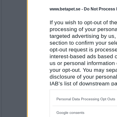
ond_ kanin
Kevin Pollack
www.betapet.se -
Do Not Process 
If you wish to opt-out of the
processing of your personal
Antal inlägg: 379
targeted advertising by us
Slarvfia
section to confirm your sel
Mikael Persbrandt
opt-out request is proces
interest-based ads based o
us or personal information d
Antal inlägg: 114
your opt-out. You may separ
disclosure of your personal
raypower
IAB’s list of downstream pa
Lili & sussie den ena :)
also be disclosed by us to 
Downstream Participants
th
Personal Data Processing Opt Outs
third parties.
Antal inlägg: 48
Google consents
Please note that this web
Johan_pe