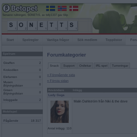
Senaste rullningen, SONETtS, av billy1337 gav 64p
Start
Spelregler
Vanliga frågor
Sök medlem
Topplistor
For
Spelrum
Forumkategorier
Giraffen
2
Snack
Support
Ordlekar
IRL-spel
Turneringar
Krokodilen
0
« Föregående sida
Elefanten
0
« Första sidan
Musen
0
Böjningslistan
Grisen
Användare
Inlägg
0
Böjningslistan
Lady Gaga
Inloggade
2
Malin Dahlström från Niki & the dove
Mobilspel
Pågående
18 317
Antal inlägg: 110