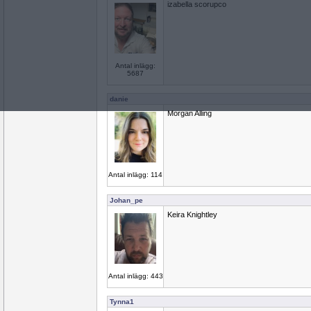
izabella scorupco
Antal inlägg:
5687
danie
Morgan Alling
Antal inlägg: 114
Johan_pe
Keira Knightley
Antal inlägg: 443
Tynna1