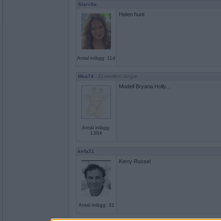
Slarvfia
Helen hunt
Antal inlägg: 114
Mea74
- Ej medlem längre
Modell Bryana Holly...
Antal inlägg:
1304
kefa21
Kerry Russel
Antal inlägg: 31