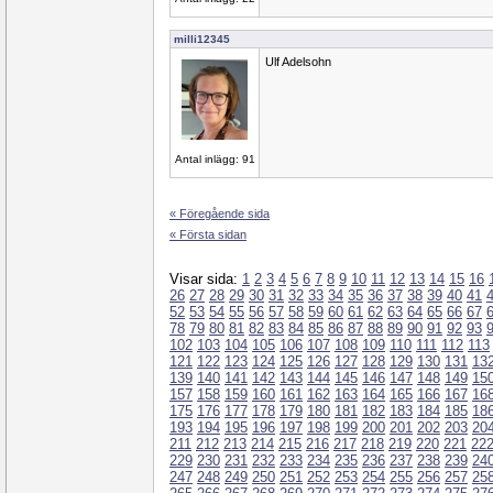
milli12345
Ulf Adelsohn
Antal inlägg: 91
« Föregående sida
« Första sidan
Visar sida:
1
2
3
4
5
6
7
8
9
10
11
12
13
14
15
16
26
27
28
29
30
31
32
33
34
35
36
37
38
39
40
41
52
53
54
55
56
57
58
59
60
61
62
63
64
65
66
67
78
79
80
81
82
83
84
85
86
87
88
89
90
91
92
93
102
103
104
105
106
107
108
109
110
111
112
113
121
122
123
124
125
126
127
128
129
130
131
13
139
140
141
142
143
144
145
146
147
148
149
15
157
158
159
160
161
162
163
164
165
166
167
16
175
176
177
178
179
180
181
182
183
184
185
18
193
194
195
196
197
198
199
200
201
202
203
20
211
212
213
214
215
216
217
218
219
220
221
22
229
230
231
232
233
234
235
236
237
238
239
24
247
248
249
250
251
252
253
254
255
256
257
25