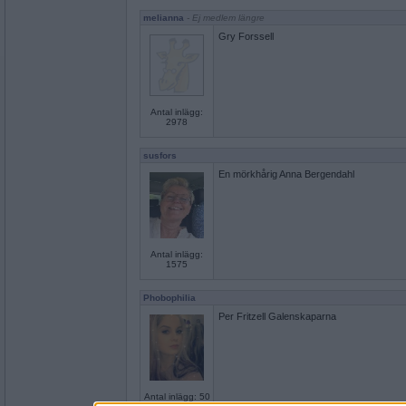
melianna
- Ej medlem längre
Gry Forssell
Antal inlägg:
2978
susfors
En mörkhårig Anna Bergendahl
Antal inlägg:
1575
Phobophilia
Per Fritzell Galenskaparna
Antal inlägg: 50