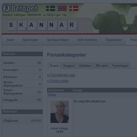
Senaste rullningen, SKANNAR, av Molly3 gav 75p
Start
Spelregler
Vanliga frågor
Sök medlem
Topplistor
For
Spelrum
Forumkategorier
Giraffen
35
Snack
Support
Ordlekar
IRL-spel
Turneringar
Krokodilen
0
« Föregående sida
Elefanten
0
« Första sidan
Musen
0
Böjningslistan
Grisen
Användare
Inlägg
15
Böjningslistan
FrFia
Inloggade
50
En ung Kim Anderzon
Mobilspel
Pågående
18 470
Antal inlägg:
1998