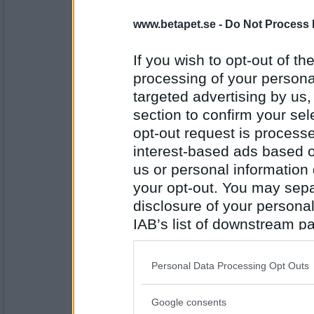
nitrometan
www.betapet.se -
Do Not Process 
En ung Natalie Wood
If you wish to opt-out of the
processing of your personal
targeted advertising by us
Antal inlägg:
3740
section to confirm your sel
opt-out request is proces
Bellarom
- Ej medlem längre
Janis Joplin
interest-based ads based o
us or personal information d
your opt-out. You may separ
disclosure of your personal
Antal inlägg:
4220
IAB’s list of downstream pa
andthb
also be disclosed by us to 
Lena Hallengren
Downstream Participants
th
Personal Data Processing Opt Outs
third parties.
Google consents
Please note that this web
Antal inlägg: 9