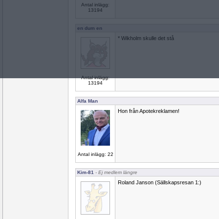
Antal inlägg:
13194
en dum en
* Wikholm skulle det stå
Antal inlägg:
13194
Alfa Man
Hon från Apotekreklamen!
Antal inlägg: 22
Kim-81
- Ej medlem längre
Roland Janson (Sällskapsresan 1:)