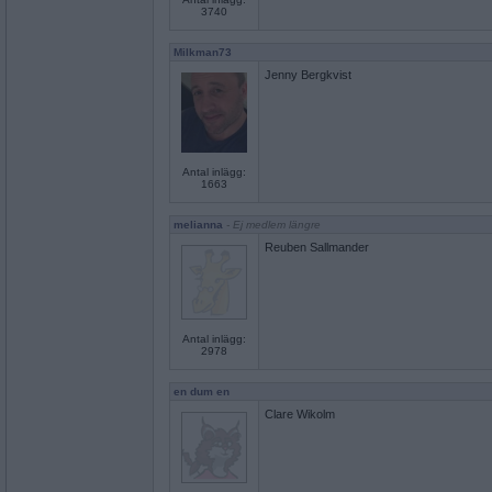
3740
Milkman73
Jenny Bergkvist
Antal inlägg:
1663
melianna
- Ej medlem längre
Reuben Sallmander
Antal inlägg:
2978
en dum en
Clare Wikolm