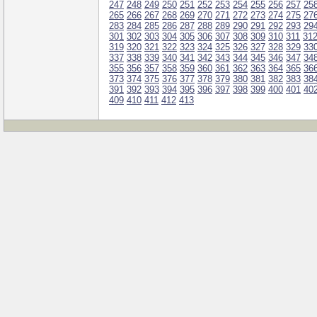
247
248
249
250
251
252
253
254
255
256
257
25
265
266
267
268
269
270
271
272
273
274
275
27
283
284
285
286
287
288
289
290
291
292
293
29
301
302
303
304
305
306
307
308
309
310
311
31
319
320
321
322
323
324
325
326
327
328
329
33
337
338
339
340
341
342
343
344
345
346
347
34
355
356
357
358
359
360
361
362
363
364
365
36
373
374
375
376
377
378
379
380
381
382
383
38
391
392
393
394
395
396
397
398
399
400
401
40
409
410
411
412
413