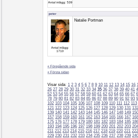
Antal inlägg: 539
peter
Natalie Portman
Antal inlägg:
1710
« Föregående sida
« Första sidan
Visar sida:
1
2
3
4
5
6
7
8
9
10
11
12
13
14
15
16
26
27
28
29
30
31
32
33
34
35
36
37
38
39
40
41
52
53
54
55
56
57
58
59
60
61
62
63
64
65
66
67
78
79
80
81
82
83
84
85
86
87
88
89
90
91
92
93
102
103
104
105
106
107
108
109
110
111
112
113
121
122
123
124
125
126
127
128
129
130
131
13
139
140
141
142
143
144
145
146
147
148
149
15
157
158
159
160
161
162
163
164
165
166
167
16
175
176
177
178
179
180
181
182
183
184
185
18
193
194
195
196
197
198
199
200
201
202
203
20
211
212
213
214
215
216
217
218
219
220
221
22
229
230
231
232
233
234
235
236
237
238
239
24