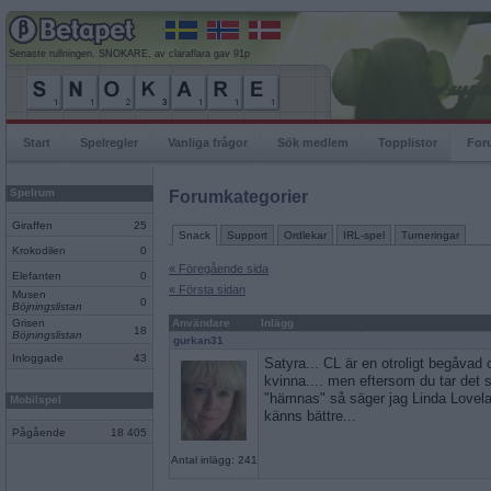
Senaste rullningen, SNOKARE, av claraflara gav 91p
Start
Spelregler
Vanliga frågor
Sök medlem
Topplistor
For
Spelrum
Forumkategorier
Giraffen
25
Snack
Support
Ordlekar
IRL-spel
Turneringar
Krokodilen
0
« Föregående sida
Elefanten
0
« Första sidan
Musen
0
Böjningslistan
Grisen
Användare
Inlägg
18
Böjningslistan
gurkan31
Inloggade
43
Satyra... CL är en otroligt begåvad
kvinna.... men eftersom du tar det s
"hämnas" så säger jag Linda Lovela
Mobilspel
känns bättre...
Pågående
18 405
Antal inlägg: 241