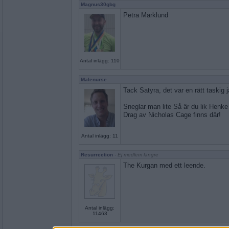
Magnus30gbg
Petra Marklund
Antal inlägg: 110
Malenurse
Tack Satyra, det var en rätt taskig 
Sneglar man lite Så är du lik Henk
Drag av Nicholas Cage finns där!
Antal inlägg: 11
Resurrection
- Ej medlem längre
The Kurgan med ett leende.
Antal inlägg:
11463