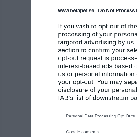
Satyra
Hehe gurkan ... Jomen jag tycker oc
www.betapet.se -
Do Not Process 
extremt intressant och begåvad pe
... :-o Fast du har säkert rätt i att j
föredrar nog ändå det, framför porrstj
If you wish to opt-out of the
processing of your personal
Antal inlägg:
4561
targeted advertising by us
section to confirm your sel
pink ribbon
- Ej medlem längre
Mera Arja Saijonmaa
opt-out request is proces
interest-based ads based o
us or personal information d
your opt-out. You may separ
Antal inlägg:
2906
disclosure of your personal
IAB’s list of downstream pa
nulltj
- Ej medlem längre
api.ning.com/files/1...AG 0898.jpg
also be disclosed by us to 
Downstream Participants
th
Personal Data Processing Opt Outs
third parties.
Antal inlägg:
Google consents
14052
Please note that this web