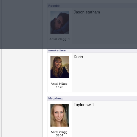
Rooobb
Jason statham
Antal inlägg: 1
monketface
Darin
Antal inlägg:
1573
Megaherz
Taylor swift
Antal inlägg:
3304