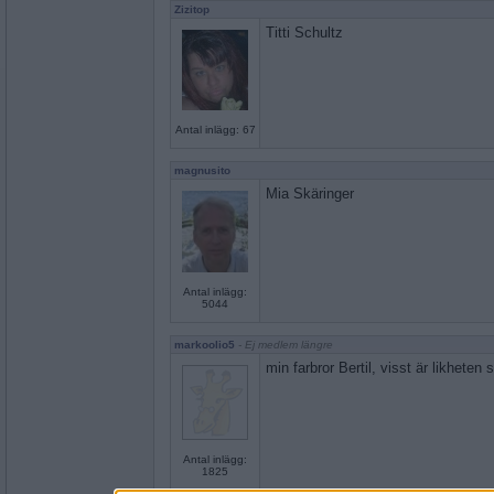
Zizitop
Titti Schultz
Antal inlägg: 67
magnusito
Mia Skäringer
Antal inlägg:
5044
markoolio5
- Ej medlem längre
min farbror Bertil, visst är likheten
Antal inlägg:
1825