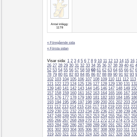
Antal inlägg:
1178
« Föregående sida
« Första sidan
Visar sida:
1
2
3
4
5
6
7
8
9
10
11
12
13
14
15
16
26
27
28
29
30
31
32
33
34
35
36
37
38
39
40
41
52
53
54
55
56
57
58
59
60
61
62
63
64
65
66
67
78
79
80
81
82
83
84
85
86
87
88
89
90
91
92
93
102
103
104
105
106
107
108
109
110
111
112
113
121
122
123
124
125
126
127
128
129
130
131
13
139
140
141
142
143
144
145
146
147
148
149
15
157
158
159
160
161
162
163
164
165
166
167
16
175
176
177
178
179
180
181
182
183
184
185
18
193
194
195
196
197
198
199
200
201
202
203
20
211
212
213
214
215
216
217
218
219
220
221
22
229
230
231
232
233
234
235
236
237
238
239
24
247
248
249
250
251
252
253
254
255
256
257
25
265
266
267
268
269
270
271
272
273
274
275
27
283
284
285
286
287
288
289
290
291
292
293
29
301
302
303
304
305
306
307
308
309
310
311
31
319
320
321
322
323
324
325
326
327
328
329
33