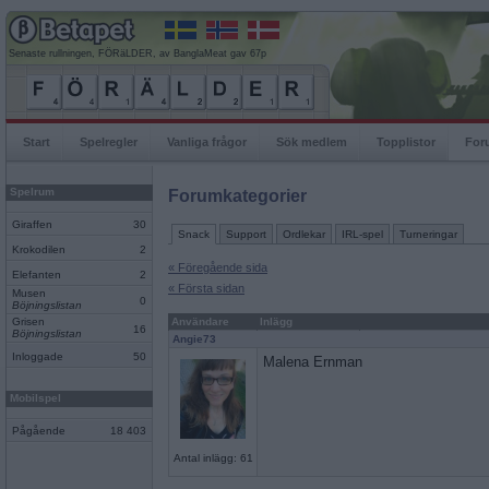
Senaste rullningen, FÖRäLDER, av BanglaMeat gav 67p
Start
Spelregler
Vanliga frågor
Sök medlem
Topplistor
For
Spelrum
Forumkategorier
Giraffen
30
Snack
Support
Ordlekar
IRL-spel
Turneringar
Krokodilen
2
« Föregående sida
Elefanten
2
« Första sidan
Musen
0
Böjningslistan
Grisen
Användare
Inlägg
16
Böjningslistan
Angie73
Inloggade
50
Malena Ernman
Mobilspel
Pågående
18 403
Antal inlägg: 61