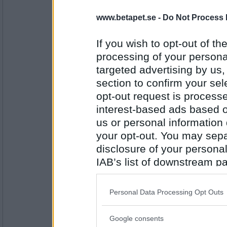
magnusito
www.betapet.se -
Do Not Process 
farbror Bertil..... Ja du är ju för go d
If you wish to opt-out of the
processing of your personal
Antal inlägg:
targeted advertising by us
5044
section to confirm your sel
Fjällan_
opt-out request is proces
Han dennadär... Men äsch va heter 
interest-based ads based o
Nyhetsankare som nyss slutat, en y
Claes nått
us or personal information d
your opt-out. You may separ
Antal inlägg: 732
disclosure of your personal
markoolio5
- Ej medlem längre
IAB’s list of downstream pa
Joo, magnusito, du är jättelik honom
also be disclosed by us to 
nåt :)
Downstream Participants
th
Personal Data Processing Opt Outs
Och Fjällan_ ... ja hon, du vet, som
third parties.
som var lärarinna ... hmm ... *googla
Antal inlägg:
1825
Google consents
Please note that this web