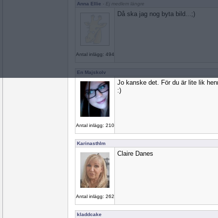
Anna Ellie
- Ej medlem längre
Då ska jag nog byta bild...;)
Antal inlägg: 494
En Majskolv
Jo kanske det. För du är lite lik he
:)
Antal inlägg: 210
Karinasthlm
Claire Danes
Antal inlägg: 262
kladdcake