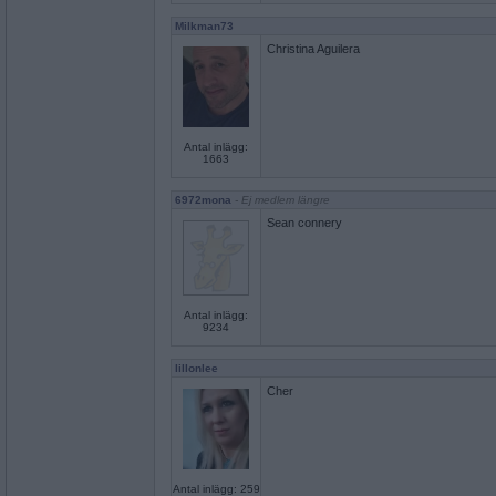
Milkman73
Christina Aguilera
Antal inlägg:
1663
6972mona
- Ej medlem längre
Sean connery
Antal inlägg:
9234
lillonlee
Cher
Antal inlägg: 259