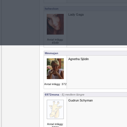
heheckon
Lady Gaga
Antal inlägg:
4549
Mmmajan
Agnetha Sjödin
Antal inlägg: 372
6972mona
- Ej medlem längre
Gudrun Schyman
Antal inlägg: