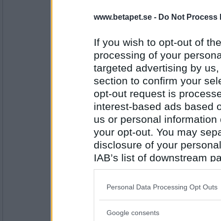
DAVVAPALLE
Annika Lantz
www.betapet.se -
Do Not Process 
If you wish to opt-out of the
processing of your personal
Antal inlägg:
3857
targeted advertising by us
section to confirm your sel
DAVVAPALLE
opt-out request is proces
...s lillebror!
interest-based ads based o
us or personal information d
your opt-out. You may separ
Antal inlägg:
disclosure of your personal
3857
IAB’s list of downstream pa
jimma68
also be disclosed by us to 
Hasse i 21:an
Downstream Participants
th
Personal Data Processing Opt Outs
third parties.
Google consents
Antal inlägg: 54
Please note that this web