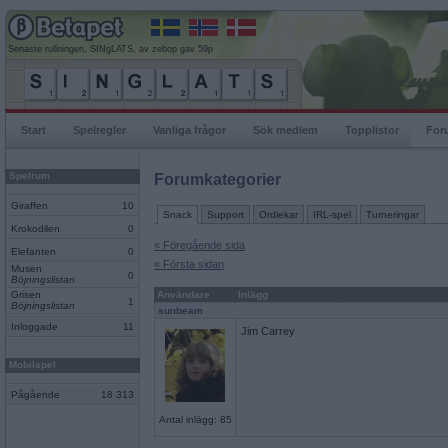
Senaste rullningen, SINgLATS, av zebop gav 59p
Start
Spelregler
Vanliga frågor
Sök medlem
Topplistor
For
Spelrum
Forumkategorier
Giraffen
10
Snack
Support
Ordlekar
IRL-spel
Turneringar
Krokodilen
0
« Föregående sida
Elefanten
0
« Första sidan
Musen
0
Böjningslistan
Grisen
Användare
Inlägg
1
Böjningslistan
sunbeam
Inloggade
11
Jim Carrey
Mobilspel
Pågående
18 313
Antal inlägg: 85