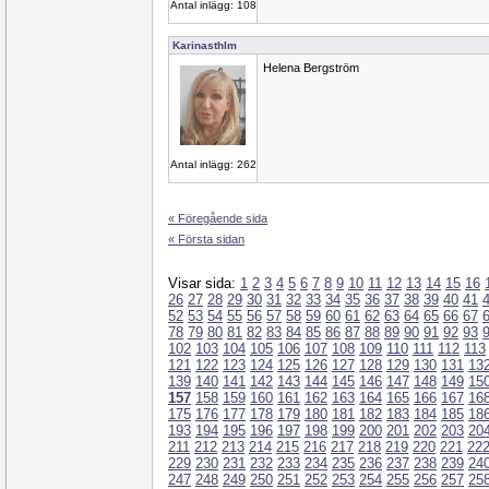
Antal inlägg: 108
Karinasthlm
Helena Bergström
Antal inlägg: 262
« Föregående sida
« Första sidan
Visar sida:
1
2
3
4
5
6
7
8
9
10
11
12
13
14
15
16
26
27
28
29
30
31
32
33
34
35
36
37
38
39
40
41
52
53
54
55
56
57
58
59
60
61
62
63
64
65
66
67
78
79
80
81
82
83
84
85
86
87
88
89
90
91
92
93
102
103
104
105
106
107
108
109
110
111
112
113
121
122
123
124
125
126
127
128
129
130
131
13
139
140
141
142
143
144
145
146
147
148
149
15
157
158
159
160
161
162
163
164
165
166
167
16
175
176
177
178
179
180
181
182
183
184
185
18
193
194
195
196
197
198
199
200
201
202
203
20
211
212
213
214
215
216
217
218
219
220
221
22
229
230
231
232
233
234
235
236
237
238
239
24
247
248
249
250
251
252
253
254
255
256
257
25