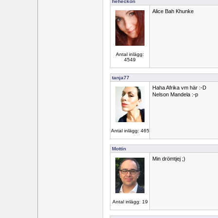
heheckon
Alice Bah Khunke
Antal inlägg:
4549
tanja77
Haha Afrika vm här :-D
Nelson Mandela :-p
Antal inlägg: 465
Mottin
Min drömtjej ;)
Antal inlägg: 19