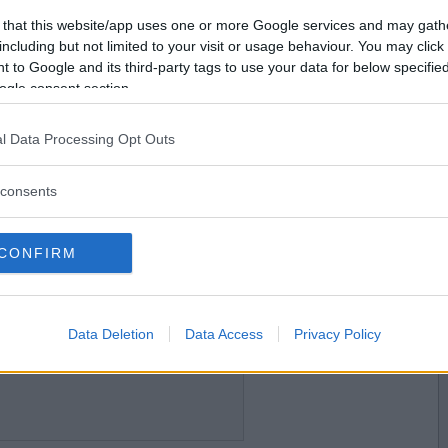
2014-12-27 00:33
Vill du bli
 that this website/app uses one or more Google services and may gath
medlem?
including but not limited to your visit or usage behaviour. You may click 
 to Google and its third-party tags to use your data for below specifi
Skapa nytt konto
ogle consent section.
l Data Processing Opt Outs
2014-12-27 00:34
consents
CONFIRM
2014-12-27 00:35
 Tre kronor? Dvs Ing-Marie Carlsson...
Data Deletion
Data Access
Privacy Policy