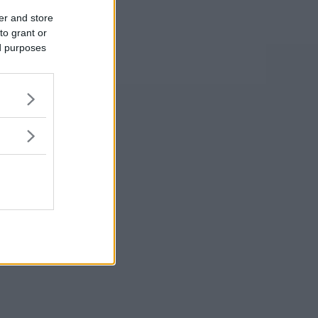
er and store
to grant or
ed purposes