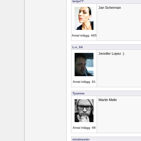
tanja77
Jan Scherman
Antal inlägg: 465
L-o_64
Jennifer Lopez :)
Antal inlägg: 81
Tjomme
Martin Melin
Antal inlägg: 68
mistmaster