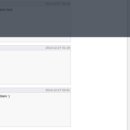
2014-12-27 00:36
Micke Syd
2014-12-27 01:19
2014-12-27 03:01
ötare :)