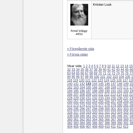
Kristian Luuk
Antal inlägg:
4652
« Föregående sida
« Första sidan
Visar sida:
1
2
3
4
5
6
7
8
9
10
11
12
13
14
15
32
33
34
35
36
37
38
39
40
41
42
43
44
45
46
63
64
65
66
67
68
69
70
71
72
73
74
75
76
77
94
95
96
97
98
99
100
101
102
103
104
105
1
118
119
120
121
122
123
124
125
126
127
12
140
141
142
143
144
145
146
147
148
149
15
162
163
164
165
166
167
168
169
170
171
17
184
185
186
187
188
189
190
191
192
193
19
206
207
208
209
210
211
212
213
214
215
21
228
229
230
231
232
233
234
235
236
237
23
250
251
252
253
254
255
256
257
258
259
26
272
273
274
275
276
277
278
279
280
281
28
294
295
296
297
298
299
300
301
302
303
30
316
317
318
319
320
321
322
323
324
325
32
338
339
340
341
342
343
344
345
346
347
34
360
361
362
363
364
365
366
367
368
369
37
382
383
384
385
386
387
388
389
390
391
39
404
405
406
407
408
409
410
411
412
413