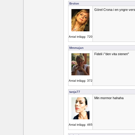
Brolon
Görel Crona i en yngre vers
Antal inlägg: 720
Mmmajan
Fideli i "den vita stenen"
Antal inlägg: 372
tanja77
Min mormor hahaha
Antal inlägg: 465