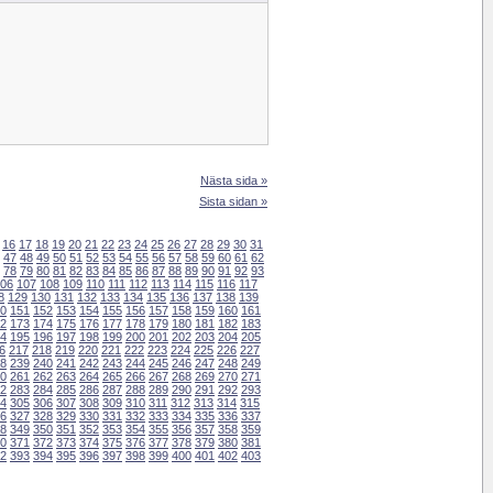
Nästa sida »
Sista sidan »
16
17
18
19
20
21
22
23
24
25
26
27
28
29
30
31
47
48
49
50
51
52
53
54
55
56
57
58
59
60
61
62
78
79
80
81
82
83
84
85
86
87
88
89
90
91
92
93
06
107
108
109
110
111
112
113
114
115
116
117
8
129
130
131
132
133
134
135
136
137
138
139
0
151
152
153
154
155
156
157
158
159
160
161
2
173
174
175
176
177
178
179
180
181
182
183
4
195
196
197
198
199
200
201
202
203
204
205
6
217
218
219
220
221
222
223
224
225
226
227
8
239
240
241
242
243
244
245
246
247
248
249
0
261
262
263
264
265
266
267
268
269
270
271
2
283
284
285
286
287
288
289
290
291
292
293
4
305
306
307
308
309
310
311
312
313
314
315
6
327
328
329
330
331
332
333
334
335
336
337
8
349
350
351
352
353
354
355
356
357
358
359
0
371
372
373
374
375
376
377
378
379
380
381
2
393
394
395
396
397
398
399
400
401
402
403