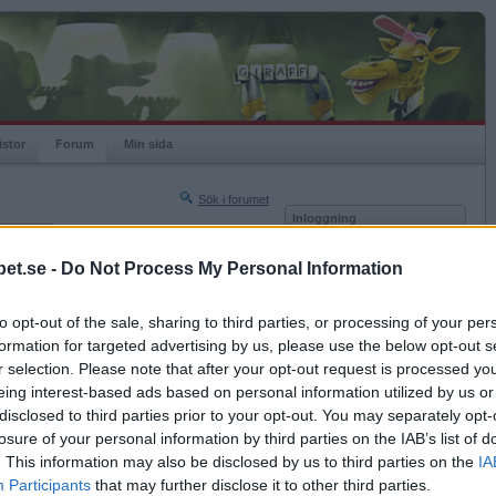
istor
Forum
Min sida
Sök i forumet
Inloggning
rneringar
Användare
et.se -
Do Not Process My Personal Information
Nästa sida »
Lösenord
Sista sidan »
to opt-out of the sale, sharing to third parties, or processing of your per
Kom ihåg mig
2014-12-26 13:07
formation for targeted advertising by us, please use the below opt-out s
Logga in
ant"...kommer ej ihåg hennes namn.
r selection. Please note that after your opt-out request is processed y
eing interest-based ads based on personal information utilized by us or
Glömt ditt lösenord?
, malla13?
Få ny aktiveringslänk
disclosed to third parties prior to your opt-out. You may separately opt-
losure of your personal information by third parties on the IAB’s list of
. This information may also be disclosed by us to third parties on the
IA
Betapet är gratis!
Participants
that may further disclose it to other third parties.