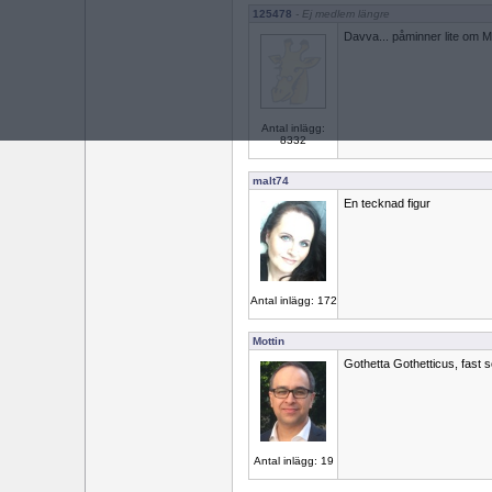
125478
- Ej medlem längre
Davva... påminner lite om 
Antal inlägg:
8332
malt74
En tecknad figur
Antal inlägg: 172
Mottin
Gothetta Gothetticus, fast s
Antal inlägg: 19