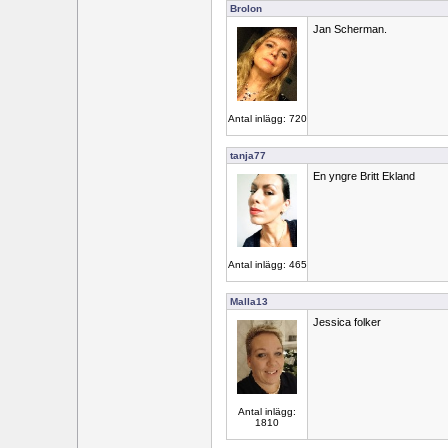
Brolon
Jan Scherman.
Antal inlägg: 720
tanja77
En yngre Britt Ekland
Antal inlägg: 465
Malla13
Jessica folker
Antal inlägg:
1810