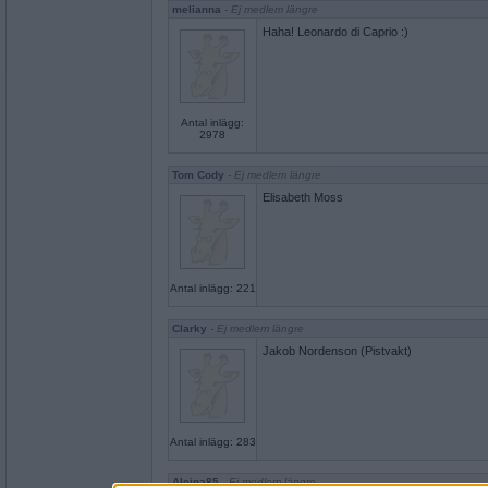
melianna
- Ej medlem längre
Haha! Leonardo di Caprio :)
Antal inlägg:
2978
Tom Cody
- Ej medlem längre
Elisabeth Moss
Antal inlägg: 221
Clarky
- Ej medlem längre
Jakob Nordenson (Pistvakt)
Antal inlägg: 283
Alcina85
- Ej medlem längre