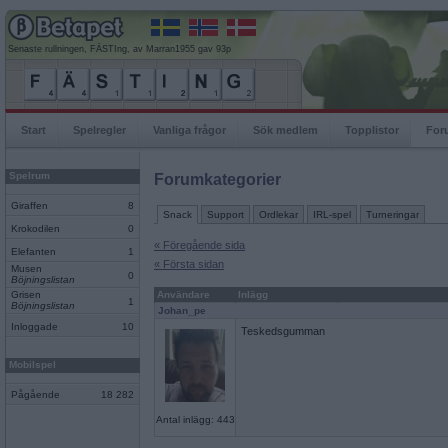
Senaste rullningen, FÄSTIng, av Marran1955 gav 93p
Start
Spelregler
Vanliga frågor
Sök medlem
Topplistor
For
Spelrum
Forumkategorier
Giraffen
8
Snack
Support
Ordlekar
IRL-spel
Turneringar
Krokodilen
0
« Föregående sida
Elefanten
1
« Första sidan
Musen
0
Böjningslistan
Grisen
Användare
Inlägg
1
Böjningslistan
Johan_pe
Inloggade
10
Teskedsgumman
Mobilspel
Pågående
18 282
Antal inlägg: 443