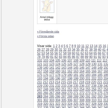
Antal inlägg:
9654
« Föregående sida
« Första sidan
Visar sida:
1
2
3
4
5
6
7
8
9
10
11
12
13
14
15
16
26
27
28
29
30
31
32
33
34
35
36
37
38
39
40
41
52
53
54
55
56
57
58
59
60
61
62
63
64
65
66
67
78
79
80
81
82
83
84
85
86
87
88
89
90
91
92
93
102
103
104
105
106
107
108
109
110
111
112
113
121
122
123
124
125
126
127
128
129
130
131
13
139
140
141
142
143
144
145
146
147
148
149
15
157
158
159
160
161
162
163
164
165
166
167
16
175
176
177
178
179
180
181
182
183
184
185
18
193
194
195
196
197
198
199
200
201
202
203
20
211
212
213
214
215
216
217
218
219
220
221
22
229
230
231
232
233
234
235
236
237
238
239
24
247
248
249
250
251
252
253
254
255
256
257
25
265
266
267
268
269
270
271
272
273
274
275
27
283
284
285
286
287
288
289
290
291
292
293
29
301
302
303
304
305
306
307
308
309
310
311
31
319
320
321
322
323
324
325
326
327
328
329
33
337
338
339
340
341
342
343
344
345
346
347
34