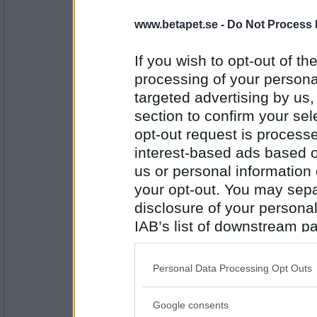
James "Jamie" Dornan
www.betapet.se -
Do Not Process 
If you wish to opt-out of the
Antal inlägg: 49
processing of your personal
targeted advertising by us
Lutte1
Laleh
section to confirm your sel
opt-out request is proces
interest-based ads based o
us or personal information d
Antal inlägg: 203
your opt-out. You may separ
Tom Cody
- Ej medlem längre
disclosure of your personal
Håkan Loob
IAB’s list of downstream pa
also be disclosed by us to 
Downstream Participants
th
Personal Data Processing Opt Outs
Antal inlägg: 221
third parties.
litenstor
Google consents
Please note that this web
Färjan-Håkan med lite Patrik Sjöberg