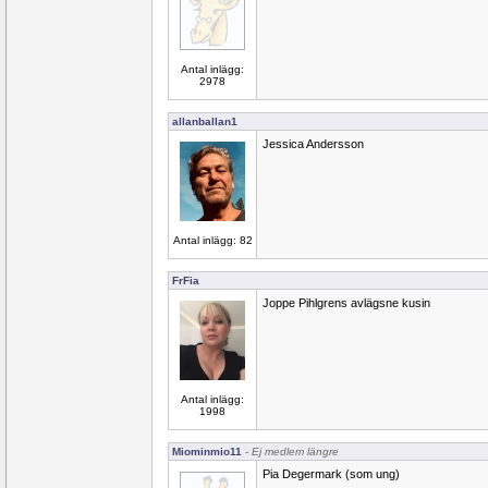
Antal inlägg:
2978
allanballan1
Jessica Andersson
Antal inlägg: 82
FrFia
Joppe Pihlgrens avlägsne kusin
Antal inlägg:
1998
Miominmio11
- Ej medlem längre
Pia Degermark (som ung)