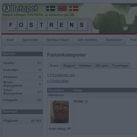
Senaste rullningen, FOSTRENS, av pettanettan gav 62p
Start
Spelregler
Vanliga frågor
Sök medlem
Topplistor
For
Spelrum
Forumkategorier
Giraffen
21
Snack
Support
Ordlekar
IRL-spel
Turneringar
Krokodilen
0
« Föregående sida
Elefanten
0
« Första sidan
Musen
0
Böjningslistan
Grisen
Användare
Inlägg
27
Böjningslistan
Steinorvar
Inloggade
48
Nettan :))
Mobilspel
Pågående
18 393
Antal inlägg: 68