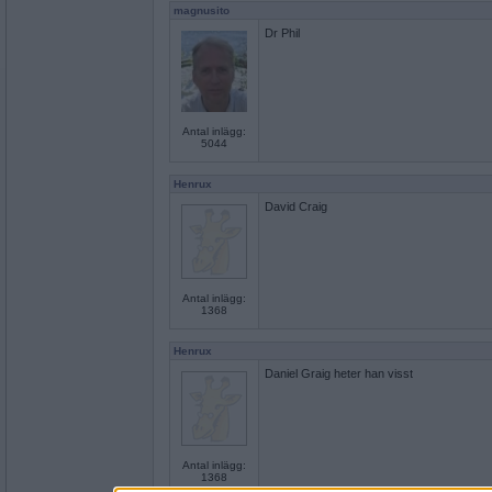
magnusito
Dr Phil
Antal inlägg:
5044
Henrux
David Craig
Antal inlägg:
1368
Henrux
Daniel Graig heter han visst
Antal inlägg:
1368