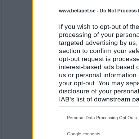
Sisilisko
www.betapet.se -
Do Not Process 
Idol Olle
If you wish to opt-out of the
processing of your personal
targeted advertising by us
Antal inlägg:
1030
section to confirm your sel
Mathiasis
opt-out request is proces
En ung Gillian Anderson
interest-based ads based o
us or personal information d
your opt-out. You may separ
disclosure of your personal
Antal inlägg: 212
IAB’s list of downstream pa
Sisilisko
also be disclosed by us to 
Iron man
Downstream Participants
th
Personal Data Processing Opt Outs
third parties.
Google consents
Please note that this web
Antal inlägg: