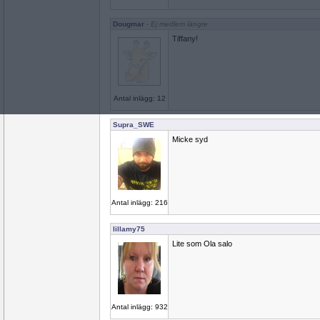
Dougmar
- Ej medlem längre
Tiffany!
Antal inlägg: 12
Supra_SWE
Micke syd
Antal inlägg: 216
lillamy75
Lite som Ola salo
Antal inlägg: 932