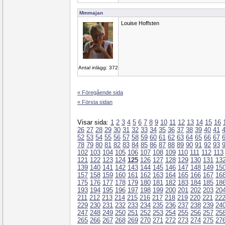
Mmmajan
Louise Hoffsten
Antal inlägg: 372
« Föregående sida
« Första sidan
Visar sida:
1
2
3
4
5
6
7
8
9
10
11
12
13
14
15
16
26
27
28
29
30
31
32
33
34
35
36
37
38
39
40
41
52
53
54
55
56
57
58
59
60
61
62
63
64
65
66
67
78
79
80
81
82
83
84
85
86
87
88
89
90
91
92
93
102
103
104
105
106
107
108
109
110
111
112
113
121
122
123
124
125
126
127
128
129
130
131
13
139
140
141
142
143
144
145
146
147
148
149
15
157
158
159
160
161
162
163
164
165
166
167
16
175
176
177
178
179
180
181
182
183
184
185
18
193
194
195
196
197
198
199
200
201
202
203
20
211
212
213
214
215
216
217
218
219
220
221
22
229
230
231
232
233
234
235
236
237
238
239
24
247
248
249
250
251
252
253
254
255
256
257
25
265
266
267
268
269
270
271
272
273
274
275
27