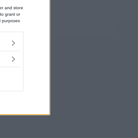
er and store
to grant or
ed purposes