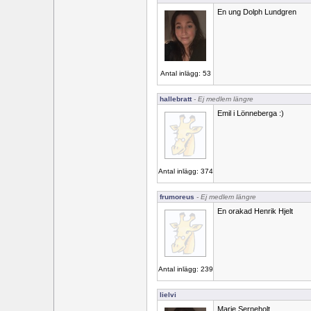
En ung Dolph Lundgren
Antal inlägg: 53
hallebratt
- Ej medlem längre
Emil i Lönneberga :)
Antal inlägg: 374
frumoreus
- Ej medlem längre
En orakad Henrik Hjelt
Antal inlägg: 239
lielvi
Marie Serneholt