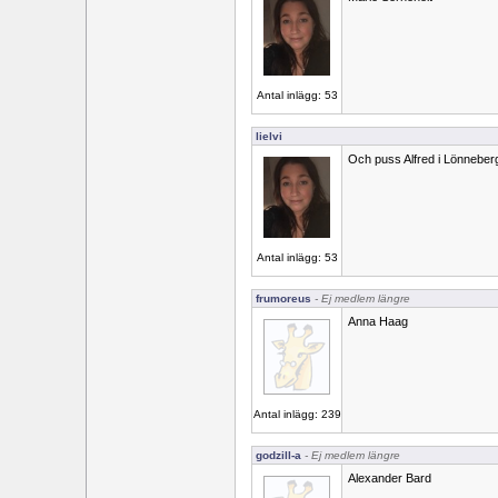
Antal inlägg: 53
lielvi
Och puss Alfred i Lönneberg
Antal inlägg: 53
frumoreus
- Ej medlem längre
Anna Haag
Antal inlägg: 239
godzill-a
- Ej medlem längre
Alexander Bard