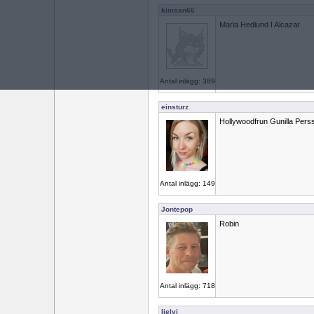
kimsan66
Maria Hedlund I Alcazar
Antal inlägg: 389
einsturz
Hollywoodfrun Gunilla Pers
Antal inlägg: 149
Jontepop
Robin
Antal inlägg: 718
lielvi