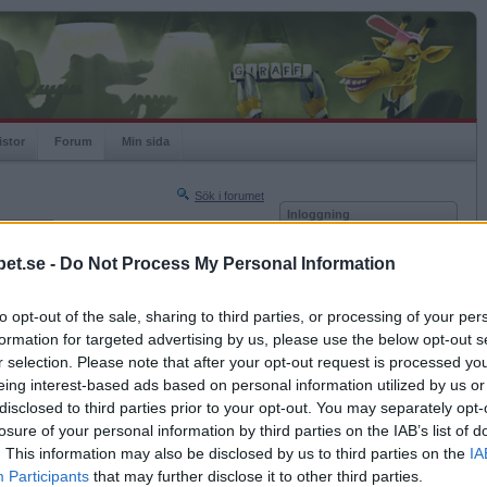
istor
Forum
Min sida
Sök i forumet
Inloggning
rneringar
Användare
et.se -
Do Not Process My Personal Information
Nästa sida »
Lösenord
Sista sidan »
to opt-out of the sale, sharing to third parties, or processing of your per
Kom ihåg mig
2016-02-14 12:40
formation for targeted advertising by us, please use the below opt-out s
Logga in
r selection. Please note that after your opt-out request is processed y
eing interest-based ads based on personal information utilized by us or
Glömt ditt lösenord?
Få ny aktiveringslänk
disclosed to third parties prior to your opt-out. You may separately opt-
losure of your personal information by third parties on the IAB’s list of
. This information may also be disclosed by us to third parties on the
IA
Betapet är gratis!
Participants
that may further disclose it to other third parties.