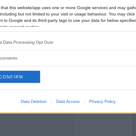
2016-02-14 12:41
Vill du bli
 that this website/app uses one or more Google services and may gath
medlem?
including but not limited to your visit or usage behaviour. You may click 
 to Google and its third-party tags to use your data for below specifi
Skapa nytt konto
ogle consent section.
l Data Processing Opt Outs
2016-02-15 19:22
kisar lite :)
consents
CONFIRM
2016-02-16 09:00
Data Deletion
Data Access
Privacy Policy